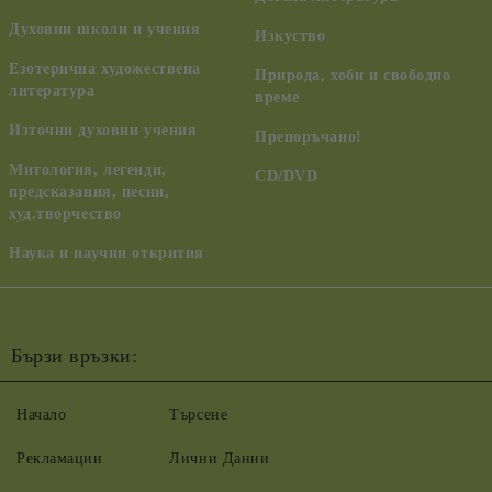
Духовни школи и учения
Изкуство
Езотерична художествена
Природа, хоби и свободно
литература
време
Източни духовни учения
Препоръчано!
Митология, легенди,
CD/DVD
предсказания, песни,
худ.творчество
Наука и научни открития
Бързи връзки:
Начало
Търсене
Рекламации
Лични Данни