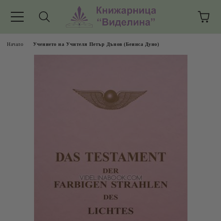
Начало
Учението на Учителя Петър Дънов (Беинса Дуно)