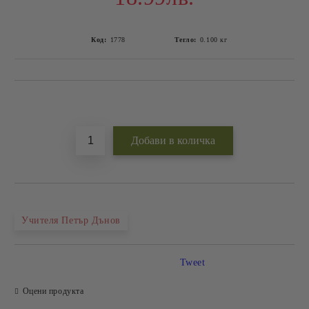
Код:
1778
Тегло:
0.100
кг
Добави в желани
Учителя Петър Дънов
Tweet
Оцени продукта