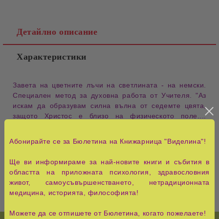
Детайлно описание
Характеристики
Завета на цветните лъчи на светлината - на немски.
Специален метод за духовна работа от Учителя. "Аз
искам да образувам силна вълна от седемте цвята,
защото Христос е близо на физическото поле....
Всички тези стихове са извадени под Неговото
ръководство, затова винаги, когато ги употребявате,
Абонирайте се за Бюлетина на Книжарница "Виделина"!
Господ ще ви бъде на помощ. Всички тези неща са
Негови думи и когато започнете да работите с тях, вие
Ще ви информираме за най-новите книги и събития в
ще имате сила...."
областта на приложната психология, здравословния
живот, самоусъвършенстването, нетрадиционната
медицина, историята, философията!
Можете да се отпишете от Бюлетина, когато пожелаете!