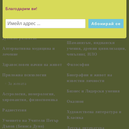
НОВО!
История и Съвременност
Благодарим ви!
КУРС НА ЧУДЕСАТА
Педагогика, семейство,
възпитание
Езотерика,
самоусъвършенстване,
Тайни и загадки
духовно развитие
Шаманизъм, индиански
Алтернативна медицина и
учения, древни цивилизации,
лечение
ченълинг, НЛО
Здравословен начин на живот
Философия
Приложна психология
Биографии и живот на
известни личности
За жената
Бизнес и Лидерски умения
Астрология, номерология,
хиромантия, физиогномика
Оказион
Радиестезия
Художествена литература и
Класика
Учението на Учителя Петър
Дънов (Беинса Дуно)
Детска литература