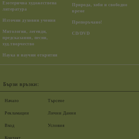
Езотерична художествена
Природа, хоби и свободно
литература
време
Източни духовни учения
Препоръчано!
Митология, легенди,
CD/DVD
предсказания, песни,
худ.творчество
Наука и научни открития
Бързи връзки:
Начало
Търсене
Рекламации
Лични Данни
Вход
Условия
Контакт