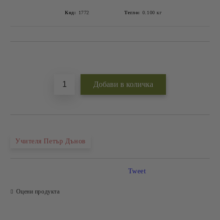
Код:
1772
Тегло:
0.100
кг
Добави в желани
Учителя Петър Дънов
Tweet
Оцени продукта