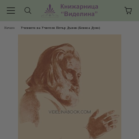
Начало
Учението на Учителя Петър Дънов (Беинса Дуно)