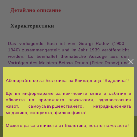
Детайлно описание
Характеристики
Das vorliegende Buch ist von Georgi Radev (1900 -
1940) zusammengestellt und im Jahr 1939 veröffentlicht
worden. Es beinhaltet thematische Auszüge aus den
Vorträgen des Meisters Beinsa Douno (Peter Danov) und
ist der erste Versuch dieser Art, die Grundprinzipien und
Kategorien seiner Lehre vorzustellen. Das Buch liegt in
Абонирайте се за Бюлетина на Книжарница "Виделина"!
russischer, deutscher, englischer und französischer
Sprache vor.
Ще ви информираме за най-новите книги и събития в
областта на приложната психология, здравословния
живот, самоусъвършенстването, нетрадиционната
медицина, историята, философията!
Можете да се отпишете от Бюлетина, когато пожелаете!
НОВО!
История и Съвременност