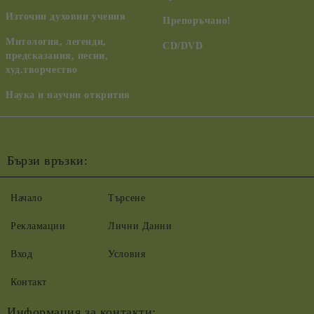
Източни духовни учения
Препоръчано!
Митология, легенди,
CD/DVD
предсказания, песни,
худ.творчество
Наука и научни открития
Бързи връзки:
Начало
Търсене
Рекламации
Лични Данни
Вход
Условия
Контакт
Информация за контакти: