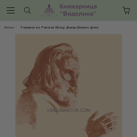
Начало
Учението на Учителя Петър Дънов (Беинса Дуно)