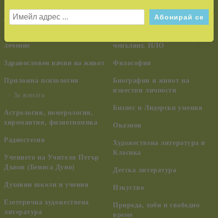
самоусъвършенстване,
Тайни и загадки
духовно развитие
Шаманизъм, индиански
Алтернативна медицина и
учения, древни цивилизации,
лечение
ченълинг, НЛО
Здравословен начин на живот
Философия
Приложна психология
Биографии и живот на
известни личности
За жената
Бизнес и Лидерски умения
Астрология, номерология,
хиромантия, физиогномика
Оказион
Радиестезия
Художествена литература и
Класика
Учението на Учителя Петър
Дънов (Беинса Дуно)
Детска литература
Духовни школи и учения
Изкуство
Езотерична художествена
Природа, хоби и свободно
литература
време