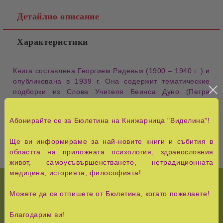
Детайлно описание
Характеристики
Книга составлена Георгием Радевьм (1900 – 1940 г. ) и
опубликована в 1939 г. Она содержит тематические
подборки из Слова Учителя Беинса Дуно (Петра
Дьɪнова) и является первьɪм в свöем роде опьɪтом
представить основньɪе принципьɪ и категории в Его
Абонирайте се за Бюлетина на Книжарница "Виделина"!
учении.
Ще ви информираме за най-новите книги и събития в
областта на приложната психология, здравословния
живот, самоусъвършенстването, нетрадиционната
медицина, историята, философията!
НОВО!
История и Съвременност
Можете да се отпишете от Бюлетина, когато пожелаете!
КУРС НА ЧУДЕСАТА
Педагогика, семейство,
възпитание
Благодарим ви!
Езотерика,