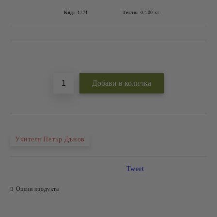
Код:
1771
Тегло:
0.100
кг
Добави в желани
Учителя Петър Дънов
Tweet
Оцени продукта