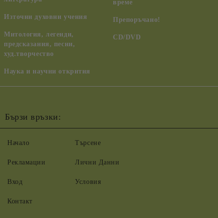
време
Източни духовни учения
Препоръчано!
Митология, легенди,
CD/DVD
предсказания, песни,
худ.творчество
Наука и научни открития
Бързи връзки:
Начало
Търсене
Рекламации
Лични Данни
Вход
Условия
Контакт