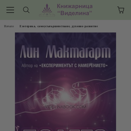
Начало
Езотерика, самоусъвършенстване, духовно развитие