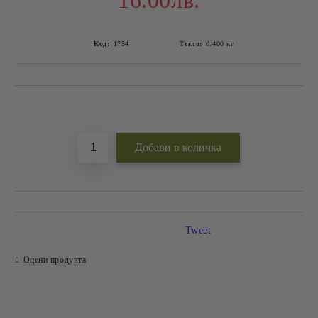
16.00лв.
Код:
1754
Тегло:
0.400
кг
Добави в желани
Tweet
Оцени продукта