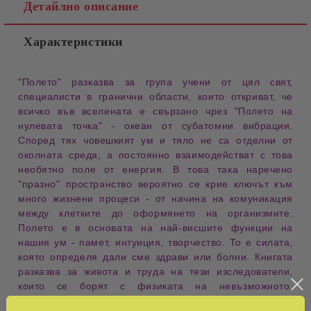
Детайлно описание
Характеристики
"Полето" разказва за група учени от цял свят,
специалисти в гранични области, които откриват, че
всичко във вселената е свързано чрез "Полето на
нулевата точка" - океан от субатомни вибрации.
Според тях човешкият ум и тяло не са отделни от
околната среда, а постоянно взаимодействат с това
необятно поле от енергия. В това така наречено
"празно" пространство вероятно се крие ключът към
много жизнени процеси - от начина на комуникация
между клетките до оформянето на организмите.
Полето е в основата на най-висшите функции на
нашия ум - памет, интуиция, творчество. То е силата,
която определя дали сме здрави или болни. Книгата
разказва за живота и труда на тези изследователи,
които се борят с физиката на невъзможното.
Вълнуващата история на техните открития е същински