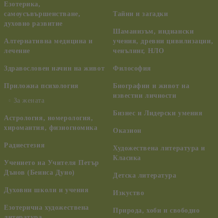
Езотерика,
самоусъвършенстване,
Тайни и загадки
духовно развитие
Шаманизъм, индиански
Алтернативна медицина и
учения, древни цивилизации,
лечение
ченълинг, НЛО
Здравословен начин на живот
Философия
Приложна психология
Биографии и живот на
известни личности
За жената
Бизнес и Лидерски умения
Астрология, номерология,
хиромантия, физиогномика
Оказион
Радиестезия
Художествена литература и
Класика
Учението на Учителя Петър
Дънов (Беинса Дуно)
Детска литература
Духовни школи и учения
Изкуство
Езотерична художествена
Природа, хоби и свободно
литература