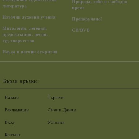
Природа, хоби и свободно
литература
време
Източни духовни учения
Препоръчано!
Митология, легенди,
CD/DVD
предсказания, песни,
худ.творчество
Наука и научни открития
Бързи връзки:
Начало
Търсене
Рекламации
Лични Данни
Вход
Условия
Контакт