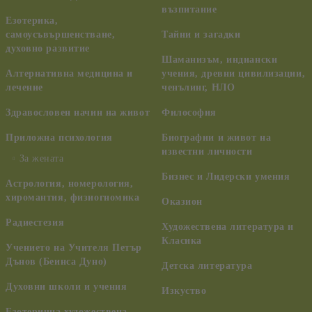
възпитание
Езотерика,
самоусъвършенстване,
Тайни и загадки
духовно развитие
Шаманизъм, индиански
Алтернативна медицина и
учения, древни цивилизации,
лечение
ченълинг, НЛО
Здравословен начин на живот
Философия
Приложна психология
Биографии и живот на
известни личности
За жената
Бизнес и Лидерски умения
Астрология, номерология,
хиромантия, физиогномика
Оказион
Радиестезия
Художествена литература и
Класика
Учението на Учителя Петър
Дънов (Беинса Дуно)
Детска литература
Духовни школи и учения
Изкуство
Езотерична художествена