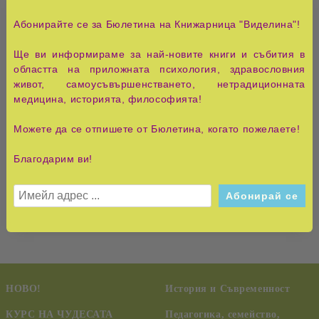
Авторът отделя значително внимание и на въпросите,
посветени на дневния режим. Узнавайки
Абонирайте се за Бюлетина на Книжарница "Виделина"!
закономерностите на влиянието на вселената върху
човека, разбираме, че дневният режим - това е живот в
Ще ви информираме за най-новите книги и събития в
хармония с обкръжаващия ни свят. Достатъчно е да
областта на приложната психология, здравословния
спазваме дневния режим, за да се избавим лесно от
живот, самоусъвършенстването, нетрадиционната
болести, от липсата на сили и от нещастната съдба.
медицина, историята, философията!
Същевременно, ако човек не спазва дневния режим,
Можете да се отпишете от Бюлетина, когато пожелаете!
постепенно го сполетяват различни проблеми. За
основа на книгите от серията "Законите на щастливия
Благодарим ви!
живот" авторът е приел древното знание на ведите.
Първата книга от серията е написана като жива
дискусия между читателя и автора.
НОВО!
История и Съвременност
КУРС НА ЧУДЕСАТА
Педагогика, семейство,