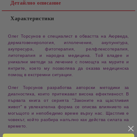
Детайлно описание
Характеристики
Олег Торсунов е специалист в обвастта на Аюрведа,
дерматовенерология, иглолечение, акупунктура,
акупресура, фитотерапия, релфлексотерапия,
литотерапия и народна медицина. Той владее и
уникални методи за лечение с помощта на мурите и
янтрите, което му позволява да оказва медицинска
помощ в екстремни ситуации.
Олег Торсунов разработва авторски методики за
диагностика, които притежават висока ефективност. В
първата книга от серията "Законите на щастливия
живот" в увлекателна форма се описва влиянието на
могъщото и непобедимо време върху нас. Щастлив е
човекът, който разбира напълно как действа силата на
времето.