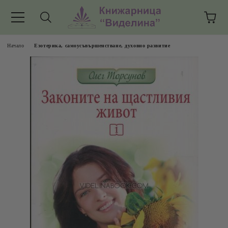
Начало
Езотерика, самоусъвършенстване, духовно развитие