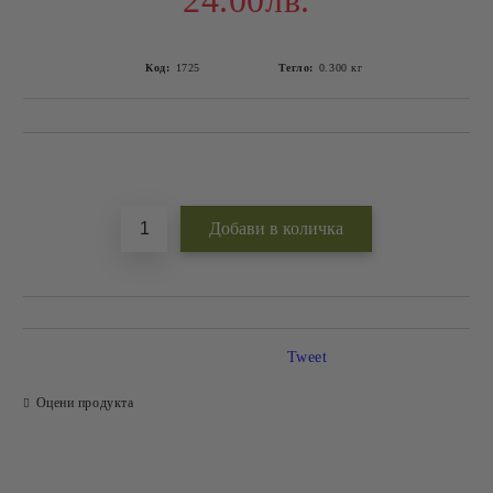
24.00лв.
Код:
1725
Тегло:
0.300
кг
Добави в желани
Tweet
Оцени продукта