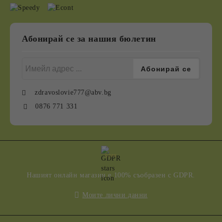
Абонирай се за нашия бюлетин
zdravoslovie777@abv.bg
0876 771 331
GDPR
Нашият онлайн магазин е 100% съобразен с GDPR.
Моите лични данни