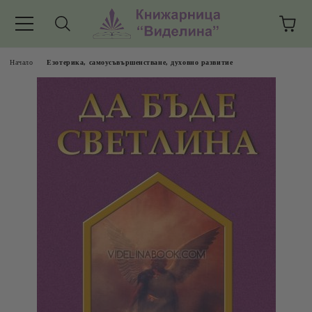
Начало
Езотерика, самоусъвършенстване, духовно развитие