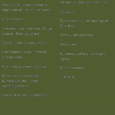
Бизнес и Лидерски умения
Астрология, номерология,
хиромантия, физиогномика
Оказион
Радиестезия
Художествена литература и
Класика
Учението на Учителя Петър
Дънов (Беинса Дуно)
Детска литература
Духовни школи и учения
Изкуство
Езотерична художествена
Природа, хоби и свободно
литература
време
Източни духовни учения
Препоръчано!
Митология, легенди,
CD/DVD
предсказания, песни,
худ.творчество
Наука и научни открития