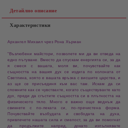
Детайлно описание
Характеристики
Архангел Михаил чрез Рона Хърман
"
Възлюбени майстори
, позволете ми да ви отведа на
едно
пътуване
. Вместо да спускам
енергията си
, за да
я смеся с вашата, моля ви, почувствайте как
същността на вашия дух
се издига по
колоната от
Светлина
, която е вашата връзка с
висшите царства
, и
аз ще се присъединя към вас там. Искам да си
спомните как се чувствахте, когато съществувахте като
дух
, преди да сгъстите
същността си
в плътността на
физическото тяло
. Много е важно още веднъж да
свикнете с
по-леката си
,
по-пречистена форма
.
Почувствайте
възбудата и свободата
на духа,
привлечете нашата
сила и смелост
, за да ви помогнат
да продължите напред, докато изпълнявате