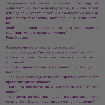
специалната си мисия
.
Приемете този
дар на
единството
, който сега ви предлагаме, и никога повече
няма да се чувствате
самотни
. Нека прекосим
рамо до
рамо
Моста от светлина
, който води към
новия Златен
век
.
Знайте, че винаги съм с вас като ваш
водач и
защитник
. Аз съм
архангел Михаил
."
Рона Хърман
Задавали ли сте си някога тези въпроси:
- Защо съм тук, на
Земята
, и каква е моята
мисия
?
- Какво е моето
Божествено потекло
и как да го
отстоявам
?
- Какво представлява
извисяването
и как да го
постигна
?
- Как да се освободя от
вината
,
страха
и
болезнените
преживявания
от миналото?
- Какви са
плановете на Създателя
за нас в
Новата
епоха
?
- Как можем да избегнем
хаоса и разрушението
, които
се ширят на Земята, и да живеем в
мир и хармония
?