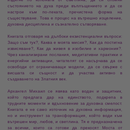
състоянието на духа
преди въплъщението и да се
настрои към
по-леката, пречистена форма
на
съществуване. Това е процес на
вътрешно изцеление
,
духовна дисциплина
и
съзнателно сътворяване
.
Книгата отговаря на
дълбоки екзистенциални въпроси
:
Защо съм тук?
,
Каква е моята мисия?
,
Как да постигна
извисяване?
,
Как да живея в изобилие и хармония?
.
Чрез
канализирани послания
,
медитативни практики
и
енергийни активации
, читателят се насърчава да се
освободи от
ограничаващи модели
, да се свърже с
висшата си същност
и да участва активно в
създаването на Златния век
.
Архангел Михаил
се явява като
водач и защитник
,
който предлага
дар на единството
, подкрепа в
трудните моменти и
вдъхновение за духовна смелост
.
Книгата е не само източник на
духовна информация
,
но и
инструмент за трансформация
, който води към
вътрешен мир
,
любов
, и
светлина
. Тя е предназначена
за всички, които са готови да прекосят
Моста от