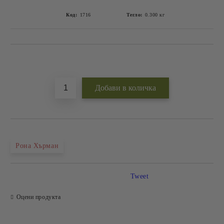
Код:
1716
Тегло:
0.300
кг
Добави в желани
Рона Хърман
Tweet
Оцени продукта