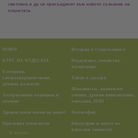
светлина
и да се присъединят към
новото съзнание на
планетата
.
НОВО!
История и Съвременност
КУРС НА ЧУДЕСАТА
Педагогика, семейство,
възпитание
Езотерика,
самоусъвършенстване,
Тайни и загадки
духовно развитие
Шаманизъм, индиански
Алтернативна медицина и
учения, древни цивилизации,
лечение
ченълинг, НЛО
Здравословен начин на живот
Философия
Приложна психология
Биографии и живот на
известни личности
За жената