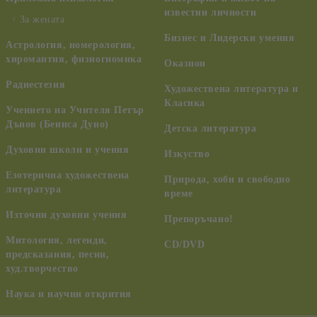
известни личности
За жената
Бизнес и Лидерски умения
Астрология, номерология,
хиромантия, физиогномика
Оказион
Радиестезия
Художествена литература и
Класика
Учението на Учителя Петър
Дънов (Беинса Дуно)
Детска литература
Духовни школи и учения
Изкуство
Езотерична художествена
Природа, хоби и свободно
литература
време
Източни духовни учения
Препоръчано!
Митология, легенди,
CD/DVD
предсказания, песни,
худ.творчество
Наука и научни открития