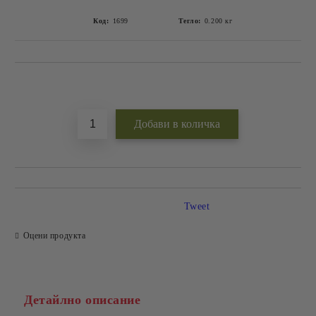
Код:
1699
Тегло:
0.200
кг
Добави в желани
Tweet
Оцени продукта
Детайлно описание