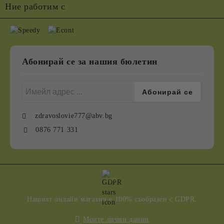
Ние работим с
Абонирай се за нашия бюлетин
zdravoslovie777@abv.bg
0876 771 331
GDPR
Нашият онлайн магазин е 100% съобразен с GDPR.
Моите лични данни