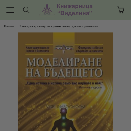
Начало
Езотерика, самоусъвършенстване, духовно развитие