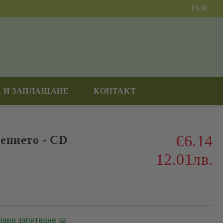
EUR
 И ЗАПЛАЩАНЕ
КОНТАКТ
€6.14
ението - CD
12.01лв.
рави запитване за