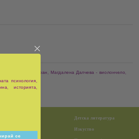
Добави в желани
а Гиргинова - сопран, Магдалена Далчева - виолончело,
ата психология,
ина, историята,
възпитание
Детска литература
Изкуство