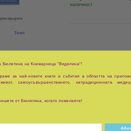
наличност
цени продукта
Tweet
а Бюлетина на Книжарница "Виделина"!
рода. В изпълнение на: Гиргина Гиргинова - сопран, Пламен
аме за най-новите книги и събития в областта на приложн
живот, самоусъвършенстването, нетрадиционната медиц
пишете от Бюлетина, когато пожелаете!
я
Педагогика, семейство, 
на Учителя Петър Дънов (Беинса
Тайни и загадки