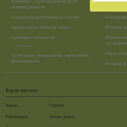
Езотерика, самоусъвършенстване,
духовно развитие
Духовни ш
Алтернативна медицина и лечение
Езотерична
Здравословен начин на живот
Източни д
Приложна психология
Митология,
худ.творче
За жената
Наука и н
Астрология, номерология, хиромантия,
физиогномика
История и
Бързи връзки:
Начало
Търсене
Рекламации
Лични Данни