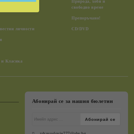
чения, древни
Природа, хоби и
 НЛО
свободно време
Препоръчано!
вестни личности
CD/DVD
я
 и Класика
Абонирай се за нашия бюлетин
zdravoslovie777@abv.bg