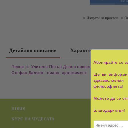
Изпрати на приятел
О
Детайлно описание
Характеристики
Абонирайте се з
Песни от Учителя Петър Дънов посветени на Живата При
Стефан Далчев - пиано, аранжимент
Ще ви информир
здравословния 
философията!
Можете да се от
НОВО!
Радиестези
Благодарим ви!
КУРС НА ЧУДЕСАТА
Учението 
Дуно)