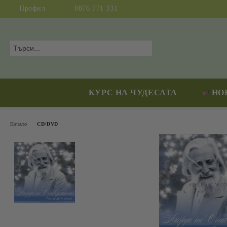
Профил
0876 771 331
КУРС НА ЧУДЕСАТА
НО
Начало
CD/DVD