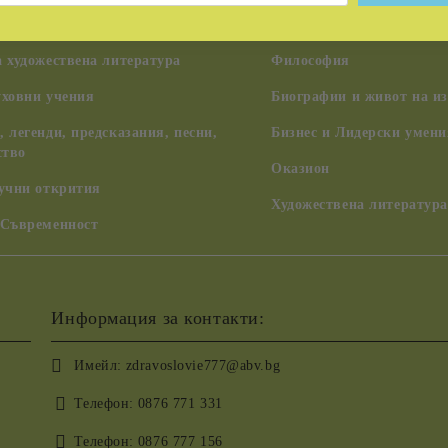
Шаманизъм, индиански у
коли и учения
цивилизации, ченълинг,
 художествена литература
Философия
уховни учения
Биографии и живот на из
 легенди, предсказания, песни,
Бизнес и Лидерски умени
ство
Оказион
аучни открития
Художествена литература
 Съвременност
Информация за контакти:
Имейл:
zdravoslovie777@abv.bg
Телефон:
0876 771 331
Телефон:
0876 777 156