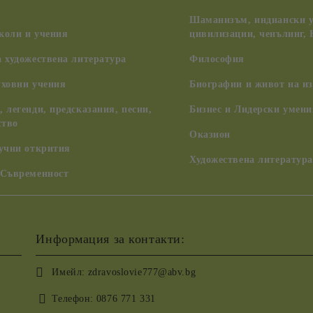
Шаманизъм, индиански у
коли и учения
цивилизации, ченълинг,
 художествена литература
Философия
уховни учения
Биографии и живот на из
 легенди, предсказания, песни,
Бизнес и Лидерски умени
ство
Оказион
аучни открития
Художествена литература
 Съвременност
Информация за контакти:
Имейл:
zdravoslovie777@abv.bg
Телефон:
0876 771 331