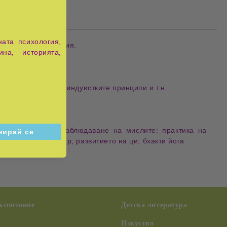
ата психология,
методи за медитация.
ина, историята,
ики, с помощта на индуистките принципи и т.н.
даване на дъха; наблюдаване на мислите: практика на
 в бутилката вятър; развитието на ци; бхакти йога
възпитание
Детска литература
Изкуство