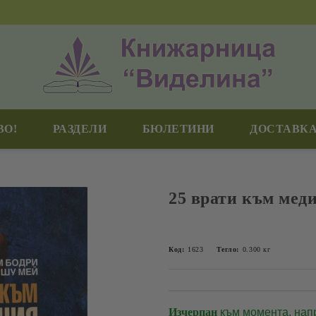
ВО!
РАЗДЕЛИ
БЮЛЕТИНИ
ДОСТАВКА
25 врати към мед
Код:
1623
Тегло:
0.300
кг
Изчерпан
към момента, нап