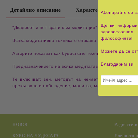
Детайлно описание
Характеристики
Абонирайте се з
Ще ви информир
"Двадесет и пет врати към медитация" представя обши
здравословния 
философията!
Всяка медитативна техника е описана пълно, както и в
Можете да се от
Авторите показват как будистките техники могат да се о
Благодарим ви!
Предназначението на всяка медитативна техника е да ви
Те включват: зен, методът на не-метода; съзерцаван
прекъсване и наблюдение; молитва; методът на Куан Ин з
НОВО!
Радиестези
КУРС НА ЧУДЕСАТА
Учението 