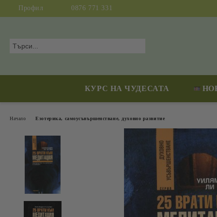
Профил
0876 771 331
КУРС НА ЧУДЕСАТА
НО
Начало
Езотерика, самоусъвършенстване, духовно развитие