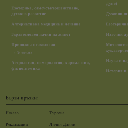
Дуно)
Езотерика, самоусъвършенстване,
духовно развитие
Духовни ш
Алтернативна медицина и лечение
Езотерична
Здравословен начин на живот
Източни д
Приложна психология
Митология,
худ.творче
За жената
Наука и н
Астрология, номерология, хиромантия,
физиогномика
История и
Бързи връзки:
Начало
Търсене
Рекламации
Лични Данни