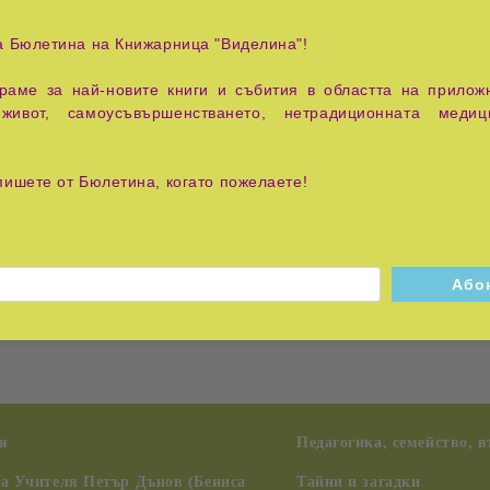
а Бюлетина на Книжарница "Виделина"!
аме за най-новите книги и събития в областта на приложн
рна, съвременна и подробна информация относно различните 
живот, самоусъвършенстването, нетрадиционната медиц
ръзките между различните пътища към просветление.
пишете от Бюлетина, когато пожелаете!
бяснят с помощта на даоистките принципи, християнските техн
 помогне да постигнете самадхи.
е на Ослепителния бял скелет; сексуално развитие; наблю
а слушане на звук; мантрата Жунти; практиката на затворения
я
Педагогика, семейство, 
на Учителя Петър Дънов (Беинса
Тайни и загадки