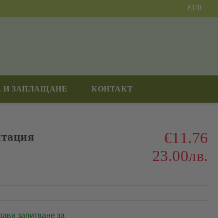
EUR
 И ЗАПЛАЩАНЕ
КОНТАКТ
€11.76
итация
23.00лв.
рави запитване за