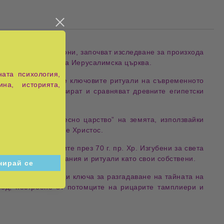
ас, и двамата масони, започват изследване за произхода
с и на автентичната Иерусалимска църква.
ата психология,
 спорния извод, че ключовите ритуали на съвременното
ина, историята,
с щателно анализират и сравняват древните египетски
ите на масоните.
ъздаване на “Небесно царство” на земята, използвайки
ка, когото наричаме Христос.
жени от римляните през 70 г. пр. Хр. Изгубени за света
ел тези древни знания и ритуали като свои собствени.
ритуали, посочващи ключа за разгадаване на тайната на
род, построено от потомците на рицарите тамплиери и