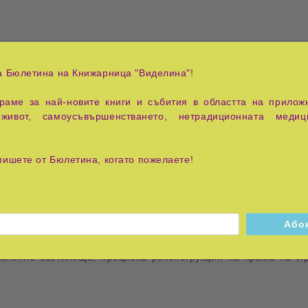
и целия християнски свят.Когато Кристофър Найт и Робърт Лом
а Бюлетина на Книжарница "Виделина"!
е попаднат по следите на истинската история на Иисус Христо
аме за най-новите книги и събития в областта на приложн
и общността на неговите последователи, авторите стигат до
живот, самоусъвършенстването, нетрадиционната медиц
о начин за ритуално приемане в общността им. Найт и Лома
ски и равински текстове, ръкописите от Мъртво море и ритуал
пишете от Бюлетина, когато пожелаете!
а Иисус и неговият брат Иаков и да опишат борбата им за с
а е посочено като политически акт, имащ малка връзка с чове
од храма на Ирод, малко преди те и градът им да бъдат унищо
и тайно и разтълкувани от Ордена на тамплиерите, който при
орите дeшифрират точните указания, закодирани в масонските 
олепно светилище, прецизна реконструкция на храма на И