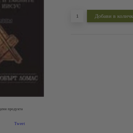
Добави в желани
цени продукта
Tweet