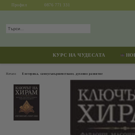
Профил
0876 771 331
КУРС НА ЧУДЕСАТА
НО
Начало
Езотерика, самоусъвършенстване, духовно развитие