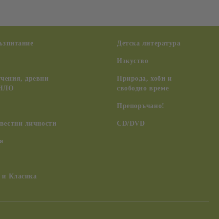
възпитание
Детска литература
Изкуство
чения, древни
Природа, хоби и
 НЛО
свободно време
Препоръчано!
вестни личности
CD/DVD
я
 и Класика