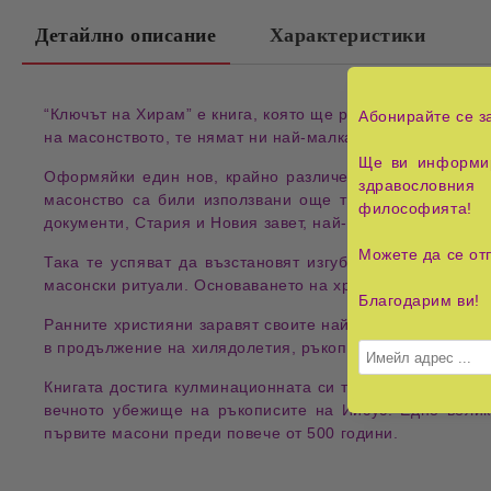
Детайлно описание
Характеристики
“Ключът на Хирам” е книга, която ще разтърси из основ
Абонирайте се з
на масонството, те нямат ни най-малка представа, че щ
Ще ви информир
Оформяйки един нов, крайно различен образ на Иисус 
здравословния 
масонство са били използвани още тогава от тях кат
философията!
документи, Стария и Новия завет, най-ранните християн
Можете да се от
Така те успяват да възстановят изгубената история з
масонски ритуали. Основаването на християнската църкв
Благодарим ви!
Ранните християни заравят своите най-ценни ръкописи п
в продължение на хилядолетия, ръкописите били изровен
Книгата достига кулминационната си точка, когато авт
вечното убежище на ръкописите на Иисус. Едно велик
първите масони преди повече от 500 години.