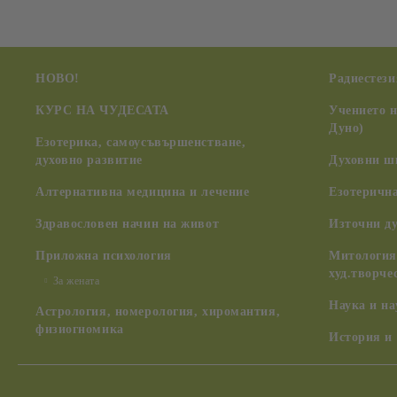
НОВО!
Радиестези
КУРС НА ЧУДЕСАТА
Учението 
Дуно)
Езотерика, самоусъвършенстване,
духовно развитие
Духовни ш
Алтернативна медицина и лечение
Езотерична
Здравословен начин на живот
Източни д
Приложна психология
Митология,
худ.творче
За жената
Наука и н
Астрология, номерология, хиромантия,
физиогномика
История и