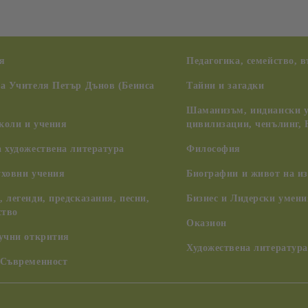
я
Педагогика, семейство, 
на Учителя Петър Дънов (Беинса
Тайни и загадки
Шаманизъм, индиански у
коли и учения
цивилизации, ченълинг,
 художествена литература
Философия
уховни учения
Биографии и живот на из
 легенди, предсказания, песни,
Бизнес и Лидерски умени
ство
Оказион
аучни открития
Художествена литература
 Съвременност