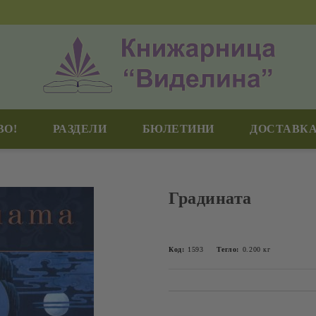
ВО!
РАЗДЕЛИ
БЮЛЕТИНИ
ДОСТАВКА
Градината
Код:
1593
Тегло:
0.200
кг
Добави в желани