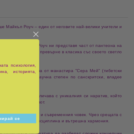
ше Майкъл Роуч
– един от неговите най-велики
учители
и
дростта
,
Майкъл Роуч
ни представя част от пантеона на
допределена да се превърне в
класика
със своето светло
ата психология,
 Будизма
) получава от манастира "
Сера Мей
" (
тибетски
ина, историята,
81 година, има
научна степен по санскритски
, владее
фия
. Книгата се отличава с уникалния си
наратив
, който
и в
ежедневния живот
.
тибетска практика
и съвременния човек. Чрез срещата с
лно
съзерцание, дисциплина и вътрешна хармония
.
 в
будистката литература
да разберат
сложни концепции