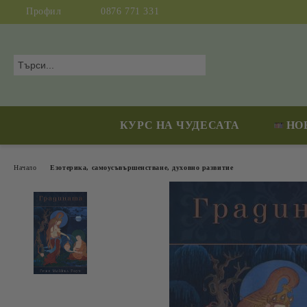
Профил
0876 771 331
КУРС НА ЧУДЕСАТА
НО
Начало
Езотерика, самоусъвършенстване, духовно развитие