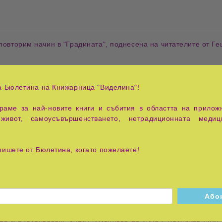
повторим начин в "
Градината
", поднесена на читателите от
Ге
в
мистична градина
от красива девойка – олицетворение на
мъ
ед наличните днес
будистки произведения
, "
Градината
" е пре
а Бюлетина на Книжарница "Виделина"!
.
аме за най-новите книги и събития в областта на приложн
вършва университета
Принстън
, а титлата "
Геше
" (
майстор на
живот, самоусъвършенстването, нетрадиционната медиц
ни обучение
.
Геше Майкъл
изучава
Будисткото учение
от 19
пишете от Бюлетина, когато пожелаете!
 тя е
пътеводител
в света на
тибетската духовност
и
филосо
казвайки на читателя как
духовното знание
може да се прилож
 мъдростта
, служи като
символичен мост
между
традиционната 
т получава достъп до
основни принципи
на
будизма
, включите
ен
и
вдъхновяващ
, което позволява на хора с различен опит