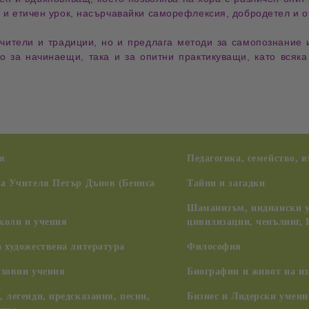
и и
етичен урок
, насърчавайки
саморефлексия, добродетел и о
учители и традиции
, но и предлага
методи за самопознание 
то за
начинаещи
, така и за
опитни практикуващи
, като всяк
я
Педагогика, семейство, 
на Учителя Петър Дънов (Беинса
Тайни и загадки
Шаманизъм, индиански у
коли и учения
цивилизации, ченълинг,
 художествена литература
Философия
уховни учения
Биографии и живот на из
 легенди, предсказания, песни,
Бизнес и Лидерски умени