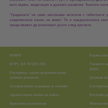
като
карма, медитация и духовно развитие
. Книгата нос
"
Градината
" не само запознава читателя с
тибетските 
съвременния начин на живот
. Тя е предназначена как
продължават да резонират дълго след прочита.
НОВО!
Радиестези
КУРС НА ЧУДЕСАТА
Учението 
Дуно)
Езотерика, самоусъвършенстване,
духовно развитие
Духовни ш
Алтернативна медицина и лечение
Езотерична
Здравословен начин на живот
Източни д
Приложна психология
Митология,