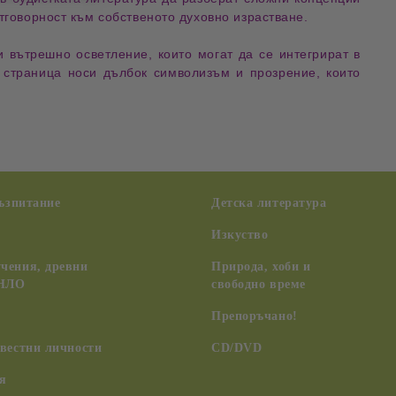
тговорност
към собственото
духовно израстване
.
и вътрешно осветление
, които могат да се интегрират в
а страница носи
дълбок символизъм и прозрение
, които
възпитание
Детска литература
Изкуство
чения, древни
Природа, хоби и
 НЛО
свободно време
Препоръчано!
вестни личности
CD/DVD
я