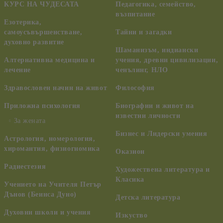
КУРС НА ЧУДЕСАТА
Педагогика, семейство,
възпитание
Езотерика,
самоусъвършенстване,
Тайни и загадки
духовно развитие
Шаманизъм, индиански
Алтернативна медицина и
учения, древни цивилизации,
лечение
ченълинг, НЛО
Здравословен начин на живот
Философия
Приложна психология
Биографии и живот на
известни личности
За жената
Бизнес и Лидерски умения
Астрология, номерология,
хиромантия, физиогномика
Оказион
Радиестезия
Художествена литература и
Класика
Учението на Учителя Петър
Дънов (Беинса Дуно)
Детска литература
Духовни школи и учения
Изкуство