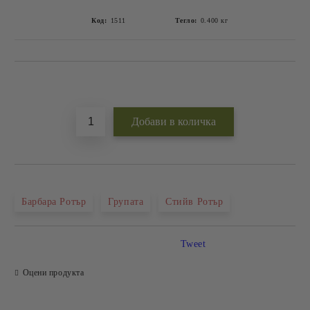
Код:
1511
Тегло:
0.400
кг
Добави в желани
Барбара Ротър
Групата
Стийв Ротър
Tweet
Оцени продукта