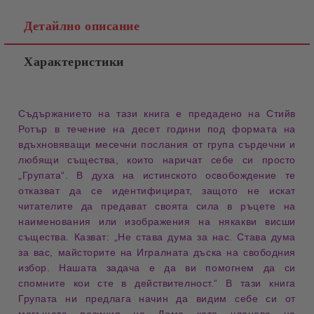
Детайлно описание
Характеристики
Съдържанието на тази книга е предадено на
Стийв
Ротър
в течение на
десет години
под формата на
вдъхновяващи месечни послания
от група
сърдечни
и
любящи същества
, които наричат себе си просто
„Групата“
. В духа на
истинското освобождение
те
отказват да се
идентифицират
, защото не искат
читателите да предават своята
сила
в ръцете на
наименования
или
изображения
на някакви
висши
същества
. Казват: „Не става дума за нас. Става дума
за
вас
,
майсторите на Игралната дъска на свободния
избор
. Нашата задача е да ви помогнем да си
спомните кои сте в действителност.“ В тази книга
Групата
ни предлага начин да видим
себе си
от