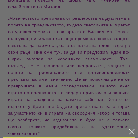
могъщата позиция на Дома
като членове на
семейството на Михаил
.
„
Човечеството
преминава от
реалността на дуализма
в
полето на
триединството
, където
светлината
и
мракът
са уравновесени от нова връзка с
Висшия Аз
. Това е
вълнуващо
и малко
плашещо време
за човека, защото
означава да поеме
съдбата
си на
съзнателен творец
в
свои ръце. Ние сме тук, за да ви предложим един по-
широк
възглед
за
човешките възможности
. Този
възглед не е
правилен
или
неправилен
, защото в
полето на
триединството
тези
противоположности
престават да имат значение. Ще ви помолим да не се
превръщате в наши
последователи
, защото днес
играта на
следването на лидера
приключва и започва
играта на
следване на самите себе си
. Когато се
върнете у
Дома
, ще бъдете приветствани като
герои
за участието си в
Играта на свободния избор
и тогава
ще разберете, че
издигането в Духа
не е толкова
важно, колкото придобиването на
удивителния
човешки опит
.“