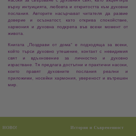
насоки за свързване с духовния свят
, като акцентира
върху
интуицията, любовта и откритостта към духовни
послания
. Авторите насърчават читателя да развие
доверие и осъзнатост
, като открива
спокойствие,
хармония и духовна подкрепа
във всеки момент от
живота.
Книгата
„Поздрави от дома“
е подходяща за всеки,
който търси
духовно утешение, контакт с невидимия
свят и вдъхновение за личностно и духовно
израстване
. Тя предлага
достъпни и практични насоки
,
които правят духовните послания реални и
приложими, носейки
хармония, увереност и вътрешен
мир
.
НОВО!
История и Съвременност