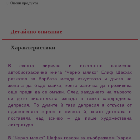
Оцени продукта
Детайлно описание
Характеристики
В своята
лирична
и
елегантно написана
автобиографична книга
"Черно мляко"
Елиф Шафак
разказва за
борбата между изкуството
и
дълга на
жената
да бъде майка, която започва да преживява
още преди да се омъжи. След раждането на първото
си дете писателката изпада в
тежка следродилна
депресия
.
По думите ѝ тази депресия я откъсва от
единствената
страст в живота ѝ
, която дотогава е
поставяла над всичко –
да пише художествена
литература
.
В
"Черно мляко"
Шафак говори за въображаем
"харем