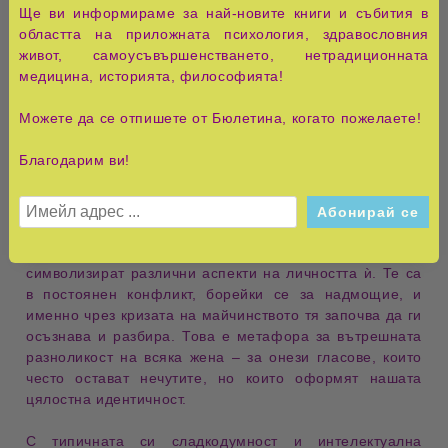
Ще ви информираме за най-новите книги и събития в
Черно мляко: За писането, майчинството и харема
областта на приложната психология, здравословния
вътре в нас
, Елиф Шафак е
автобиографична изповед
,
живот, самоусъвършенстването, нетрадиционната
която съчетава
литературна елегантност
,
емоционална
медицина, историята, философията!
дълбочина
и
интелектуално търсене
. В нея Шафак
разказва за
вътрешната борба
между желанието да
Можете да се отпишете от Бюлетина, когато пожелаете!
бъде
писателка
и очакванията към нея като
майка и
съпруга
, особено след преживяната
следродилна
Благодарим ви!
депресия
, която я откъсва от писането – нейната най-
дълбока страст.
Книгата представя
въображаем харем
от
шест малки
жени
– наречени
Палечки
, които живеят вътре в нея и
символизират различни
аспекти на личността
ѝ. Те са
в
постоянен конфликт
, борейки се за надмощие, и
именно чрез кризата на майчинството тя започва да ги
осъзнава и разбира
. Това е
метафора за вътрешната
разноликост
на всяка жена – за онези гласове, които
често остават нечутите, но които оформят нашата
цялостна идентичност
.
С типичната си
сладкодумност
и
интелектуална