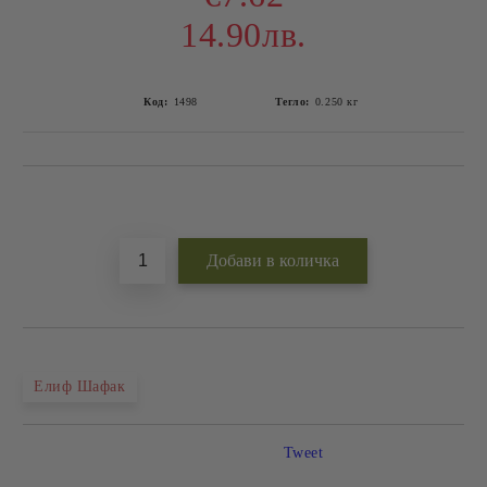
14.90лв.
Код:
1498
Тегло:
0.250
кг
Добави в желани
Елиф Шафак
Tweet