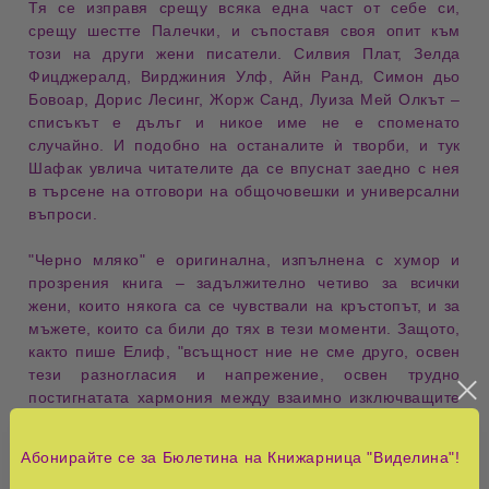
Тя се изправя срещу всяка една част от себе си,
срещу
шестте Палечки
, и съпоставя своя опит към
този на други
жени писатели
.
Силвия Плат
,
Зелда
Фицджералд
,
Вирджиния Улф
,
Айн Ранд
,
Симон дьо
Бовоар
,
Дорис Лесинг
,
Жорж Санд
,
Луиза Мей Олкът
–
списъкът е дълъг и
никое име не е споменато
случайно
.
И подобно на останалите ѝ творби, и тук
Шафак увлича читателите да се впуснат заедно с нея
в
търсене на отговори
на
общочовешки и универсални
въпроси
.
"Черно мляко"
е
оригинална
, изпълнена с
хумор и
прозрения
книга –
задължително четиво
за всички
жени, които някога са се чувствали
на кръстопът
, и за
мъжете, които са били до тях в тези моменти.
Защото,
както пише Елиф, "
всъщност ние не сме друго, освен
тези разногласия и напрежение
, освен
трудно
постигнатата хармония
между взаимно изключващите
се страни в характера ни."
"Черно мляко"
е книгата,
която разказва как тя се изправя пред своята
Абонирайте се за Бюлетина на Книжарница "Виделина"!
вътрешна разноликост
и се научава да бъде
цялостна
.