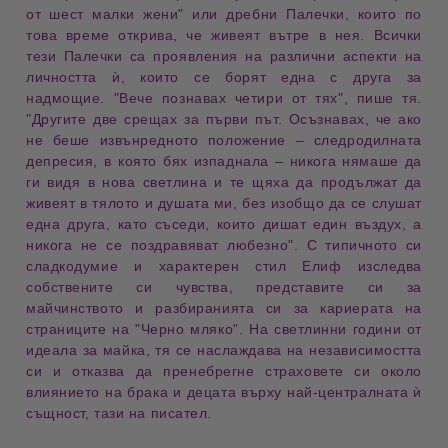
от шест малки жени"
или дребни
Палечки
, които по
това време открива, че живеят вътре в нея. Всички
тези Палечки са
проявления на различни аспекти
на
личността ѝ, които се борят една с друга за
надмощие
.
"Вече познавах четири от тях", пише тя.
"Другите две срещах за първи път. Осъзнавах, че ако
не беше
извънредното положение
–
следродилната
депресия
, в която бях изпаднала – никога нямаше да
ги видя в
нова светлина
и те щяха да продължат да
живеят в тялото и душата ми, без изобщо да се слушат
една друга, като съседи, които дишат един въздух, а
никога не се поздравяват любезно".
С типичното си
сладкодумие
и
характерен стил
Елиф изследва
собствените си
чувства
, представите си за
майчинството
и разбиранията си за
кариерата
на
страниците на "Черно мляко". На
светлинни години от
идеала
за майка, тя се наслаждава на
независимостта
си
и отказва да пренебрегне
страховете си
около
влиянието на брака и децата върху най-централната ѝ
същност, тази на
писател
.