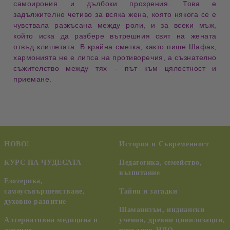
самоирония
и
дълбоки прозрения
. Това е
задължително четиво
за всяка жена, която някога се е
чувствала
разкъсана между роли
, и за всеки мъж,
който иска да разбере
вътрешния свят на жената
отвъд клишетата. В крайна сметка, както пише Шафак,
хармонията не е липса на противоречия
, а
съзнателно
съжителство
между тях – път към
цялостност и
приемане
.
НОВО!
История и Съвременност
КУРС НА ЧУДЕСАТА
Педагогика, семейство,
възпитание
Езотерика,
самоусъвършенстване,
Тайни и загадки
духовно развитие
Шаманизъм, индиански
Алтернативна медицина и
учения, древни цивилизации,