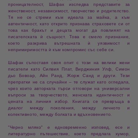
проницателност
, Шафак изследва
представите за
женственост
,
независимост
,
творчество
и
родителство
.
Тя не се стреми към идеала за майка, а към
автентичност
, като открито признава
страховете си
от
това как
бракът и децата
могат да повлияят на
писателската ѝ същност
. Това е
смело признание
,
което разкрива
вътрешната ѝ уязвимост
и
непримиримостта ѝ към компромис със себе си
.
Шафак съпоставя своя опит с този на
велики жени
писатели
като
Силвия Плат
,
Вирджиния Улф
,
Симон
дьо Бовоар
,
Айн Ранд
,
Жорж Санд
и други. Тези
препратки не са случайни – те служат като
огледала
,
чрез които авторката търси
отговори на универсални
въпроси
за
творчеството
,
женската идентичност
и
цената на личния избор
. Книгата се превръща в
диалог между поколения
, между
личното и
колективното
, между
болката и вдъхновението
.
"Черно мляко"
е едновременно
изповед
,
есе
и
литературно пътешествие
, което предлага
хумор
,