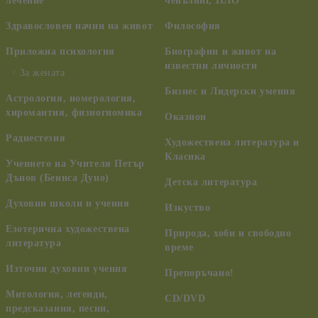
лечение
ченълинг, НЛО
Здравословен начин на живот
Философия
Приложна психология
Биографии и живот на
известни личности
За жената
Бизнес и Лидерски умения
Астрология, номерология,
хиромантия, физиогномика
Оказион
Радиестезия
Художествена литература и
Класика
Учението на Учителя Петър
Дънов (Беинса Дуно)
Детска литература
Духовни школи и учения
Изкуство
Езотерична художествена
Природа, хоби и свободно
литература
време
Източни духовни учения
Препоръчано!
Митология, легенди,
CD/DVD
предсказания, песни,