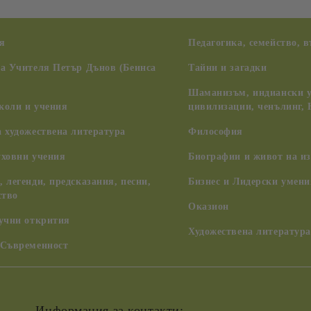
я
Педагогика, семейство, 
на Учителя Петър Дънов (Беинса
Тайни и загадки
Шаманизъм, индиански у
коли и учения
цивилизации, ченълинг,
 художествена литература
Философия
уховни учения
Биографии и живот на из
 легенди, предсказания, песни,
Бизнес и Лидерски умени
ство
Оказион
аучни открития
Художествена литература
 Съвременност
Информация за контакти: