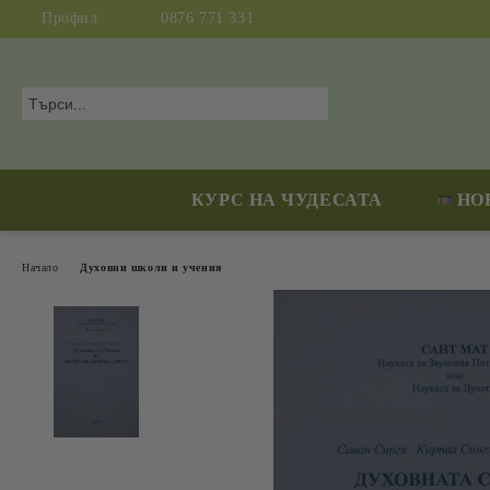
Профил
0876 771 331
КУРС НА ЧУДЕСАТА
НО
Начало
Духовни школи и учения