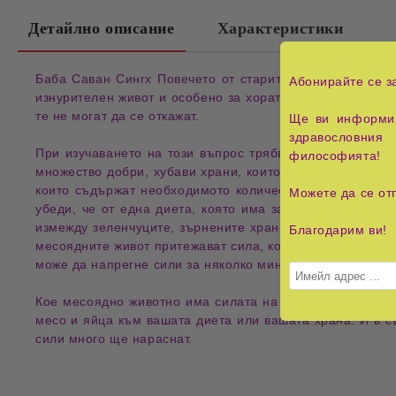
Детайлно описание
Характеристики
Баба Саван Сингх Повечето от старите лекари се прид
Абонирайте се з
изнурителен живот и особено за хората, които живеят в
те не могат да се откажат.
Ще ви информир
здравословния 
При изучаването на този въпрос трябва да бъдат разг
философията!
множество добри, хубави храни, които съдържат достат
които съдържат необходимото количество протеин. На т
Можете да се от
убеди, че от една диета, която има за основа месо и
измежду зеленчуците, зърнените храни и плодовете, той
Благодарим ви!
месоядните живот притежават сила, когато са подложени
може да напрегне сили за няколко минути, но не ще има
Кое месоядно животно има силата на един вол или на е
месо и яйца към вашата диета или вашата храна. И в съ
сили много ще нараснат.