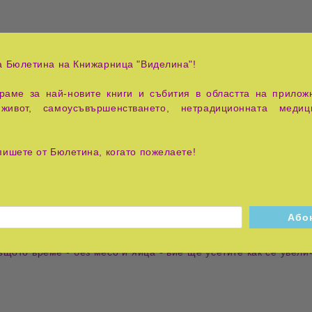
ържаха към схващането за необходимостта от месо и яйца или
а Бюлетина на Книжарница "Виделина"!
 студен климат. Но това схващане дори не се базира на действ
аме за най-новите книги и събития в областта на приложн
живот, самоусъвършенстването, нетрадиционната медиц
ледани две неща: Първо, разглеждано от чисто физиологична 
ъчно протеин. Не е нужно да се казва, че човек трябва напъл
ова не трябва да се гледа през пръсти. Ако това се пренебр
пишете от Бюлетина, когато пожелаете!
 яйца, той не получава достатъчно протеин. Но ако човек ра
 никога повече не ще използва месо и яйца. Вярвам, че вие к
 на внезапно изпитание. Това е доказано и при човека, който 
 издържливостта, която притежава един вол.
дин слон? ...И така, аз съм сигурен, че след съответния опи
щото време - без месо и яйца - вие ще усетите как се увели