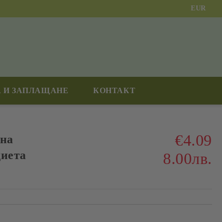
EUR
 И ЗАПЛАЩАНЕ
КОНТАКТ
€4.09
 на
диета
8.00лв.