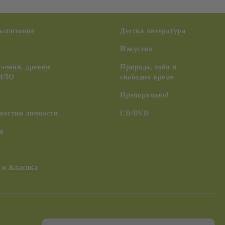
възпитание
Детска литература
Изкуство
чения, древни
Природа, хоби и
 НЛО
свободно време
Препоръчано!
вестни личности
CD/DVD
я
 и Класика