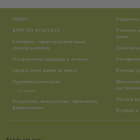
НОВО!
Радиестези
КУРС НА ЧУДЕСАТА
Учението 
Дуно)
Езотерика, самоусъвършенстване,
духовно развитие
Духовни ш
Алтернативна медицина и лечение
Езотерична
Здравословен начин на живот
Източни д
Приложна психология
Митология,
худ.творче
За жената
Наука и н
Астрология, номерология, хиромантия,
физиогномика
История и
Бързи връзки: