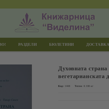
ВО!
РАЗДЕЛИ
БЮЛЕТИНИ
ДОСТАВКА
Духовната страна
вегетарианската 
Код:
1448
Тегло:
0.100
кг
Добави в желани