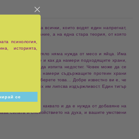
 поне от яйца за всички, които водят един напрегнат,
ително научно знание, а на една стара теория, от която
ата психология,
ина, историята,
точка, нито едно тяло няма нужда от месо и яйца. Има
но да разбере къде и как да намери подходящите храни,
егне, човек може да изпита недостиг. Човек може да се
збере къде и как да намери съдържащите протеин храни
ато лекар ще разберете това... Добре известно ви е, че
яде месо. Но на тях им липсва издържливост. Един тигър
т вие не ще имате каквато и да е нужда от добавяне на
чава силата и спокойствието на духа, и вашите умствени