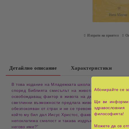
Изпрати на приятел
О
Детайлно описание
Характеристики
В това издание на Младежката школа на Лекториум Рози
Абонирайте се з
според Библията смисълът на живота не е в безкрайн
освобождаващ фактор в живота на децата и младите хо
Ще ви информир
светлинни възможности предлага животът. Из текста: „И 
здравословния 
обезпокояван от страх и не се тревожел за това, което
философията!
който му бил дал Иисус Христос, факел, който трябвало
непоклатима смелост и такава издръжливост? Дали и д
Можете да се от
негово име?”