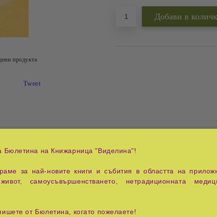
цени продукта
Tweet
круцианум по един своеобразен и лесно разбираем начин е р
а Бюлетина на Книжарница "Виделина"!
ото повтаряне на текстове, а в даването на възможност 
ра, така че те да могат вътрешно да разберат, каква мощн
аме за най-новите книги и събития в областта на приложн
Павел не загубил смелостта си. Наистина, трябвало много да и
живот, самоусъвършенстването, нетрадиционната медиц
 още би могло да се случи. С цялото си същество той бил ст
 да освети тъмнината на света. Дали има и други такива хора 
нес, в тези трудни времена, те още могат да свидетелстват 
пишете от Бюлетина, когато пожелаете!