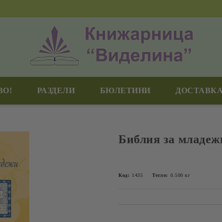
ВО!
РАЗДЕЛИ
БЮЛЕТИНИ
ДОСТАВКА
Библия за младеж
Код:
1435
Тегло:
0.500
кг
Добави в желани