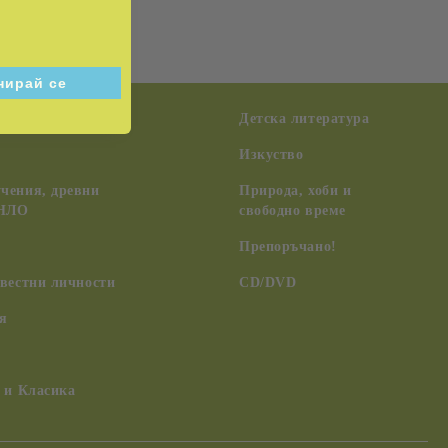
възпитание
Детска литература
Изкуство
чения, древни
Природа, хоби и
 НЛО
свободно време
Препоръчано!
вестни личности
CD/DVD
я
 и Класика