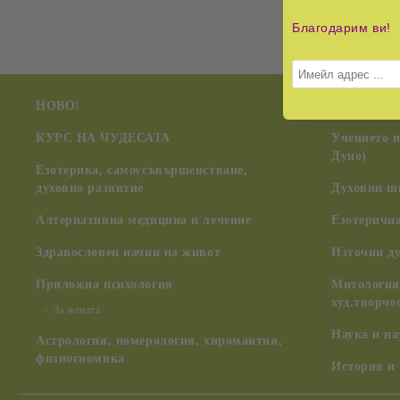
Благодарим ви!
НОВО!
Радиестези
КУРС НА ЧУДЕСАТА
Учението 
Дуно)
Езотерика, самоусъвършенстване,
духовно развитие
Духовни ш
Алтернативна медицина и лечение
Езотерична
Здравословен начин на живот
Източни д
Приложна психология
Митология,
худ.творче
За жената
Наука и н
Астрология, номерология, хиромантия,
физиогномика
История и