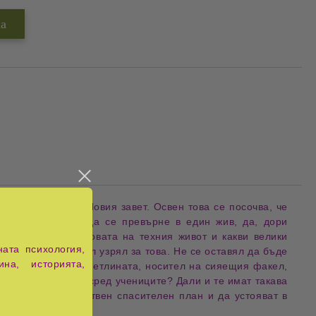
азказан отново Новия завет. Освен това се посочва, че
съдържанието им да се превърне в един жив, да, дори
а цел лежи в основата на техния живот и какви велики
ата психология,
зтърпи, но той бил узрял за това. Не се оставял да бъде
ина, историята,
анал служител на Светлината, носител на сияещия факел,
по света? Също и сред учениците? Дали и те имат такава
за големия Божествен спасителен план и да устояват в