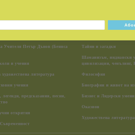
я
Педагогика, семейство, 
на Учителя Петър Дънов (Беинса
Тайни и загадки
Шаманизъм, индиански у
коли и учения
цивилизации, ченълинг,
 художествена литература
Философия
уховни учения
Биографии и живот на из
 легенди, предсказания, песни,
Бизнес и Лидерски умени
ство
Оказион
аучни открития
Художествена литература
 Съвременност