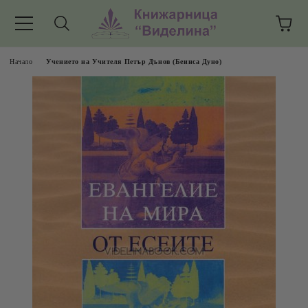
Начало
Учението на Учителя Петър Дънов (Беинса Дуно)