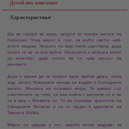
Детайлно описание
Характеристики
Ще ви говоря за
мира
, защото от всички ангели на
Небесния Отец
мирът е този, за който святът най-
много жадува. Липсата на мир гнети
царствата
, дори
когато те не са във война. Насилието и войната могат
да властват, дори когато не се чува
звънът на
мечовете
.
Дори и армии да не воюват една против друга, няма
мир, когато
Човешките синове
не вървят с
Господните
ангели
. Мнозина не познават мира. Те воюват със
собственото си
тяло
, са във война с
мислите
си и не
са в мир с
близките
си. Те не познават красотата на
Свещените Писания
и не се трудят в
царството на
Земната Майка
.
Мирът не царува у тях, защото вечно жадуват за