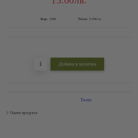
15.00лв.
Код:
1408
Тегло:
0.090
кг
Добави в желани
Tweet
Оцени продукта