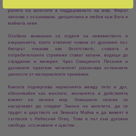
хармонията. Читателят потапя се в
духовните закони
и
ролята на ангелите в поддържането на мир. Мирът
започва с осъзнаване, дисциплина и любов към
Бога и
майката земя
.
Особено внимание се отделя на невежеството и
изкушенията, които отвличат
човека
от духовния път.
Авторът показва как богатството, славата и
потребителските стремежи стават капани, водещи до
страдание и мизерия
. Чрез
Свещените Писания
и
духовните практики читателят различава истинските
ценности от материалните примамки.
Книгата подчертава хармонията между
тяло и дух
,
обяснявайки как мислите, желанията и действията
влияят на личния мир.
Човешките синове
се
насърчават да следват Закона на ангелите, да се
трудят в
царството на Земната Майка
и да живеят в
съгласие с
Небесния Отец
. Това е път към
духовна
свобода, осъзнаване и щастие
.