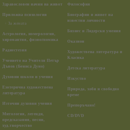
Здравословен начин на живот
Философия
Приложна психология
Биографии и живот на
известни личности
За жената
Бизнес и Лидерски умения
Астрология, номерология,
хиромантия, физиогномика
Оказион
Радиестезия
Художествена литература и
Класика
Учението на Учителя Петър
Дънов (Беинса Дуно)
Детска литература
Духовни школи и учения
Изкуство
Езотерична художествена
Природа, хоби и свободно
литература
време
Източни духовни учения
Препоръчано!
Митология, легенди,
CD/DVD
предсказания, песни,
худ.творчество