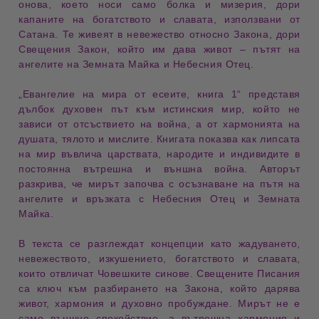
онова, което носи само
болка и мизерия
, дори
капаните на
богатството и славата
, използвани от
Сатана
. Те живеят в невежество относно
Закона
, дори
Свещения Закон, който им дава живот – пътят на
ангелите на Земната Майка и Небесния Отец
.
„
Евангелие на мира от есеите, книга 1
“ представя
дълбок духовен път към
истинския мир
, който не
зависи от отсъствието на война, а от хармонията на
душата
, тялото и мислите. Книгата показва как липсата
на мир въвлича царствата, народите и
индивидите
в
постоянна вътрешна и външна война. Авторът
разкрива, че мирът започва с осъзнаване на пътя на
ангелите
и връзката с
Небесния Отец и Земната
Майка
.
В текста се разглеждат концепции като
жадуването
,
невежеството
,
изкушението
, богатството и
славата
,
които отвличат
Човешките синове
.
Свещените Писания
са ключ към разбирането на Закона, който дарява
живот, хармония и духовно пробуждане
. Мирът не е
само външно спокойствие, а вътрешна
хармония
и