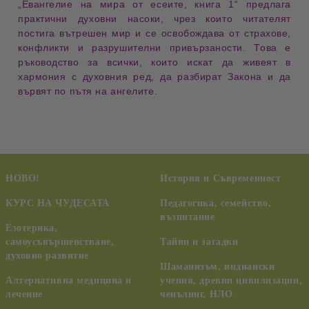
„
Евангелие на мира от есеите, книга 1
“ предлага
практични духовни насоки, чрез които читателят
постига
вътрешен мир
и се освобождава от страхове,
конфликти и разрушителни привързаности. Това е
ръководство за всички, които искат да живеят в
хармония с
духовния ред
, да разбират
Закона
и да
вървят по пътя на ангелите.
НОВО!
История и Съвременност
КУРС НА ЧУДЕСАТА
Педагогика, семейство,
възпитание
Езотерика,
самоусъвършенстване,
Тайни и загадки
духовно развитие
Шаманизъм, индиански
Алтернативна медицина и
учения, древни цивилизации,
лечение
ченълинг, НЛО