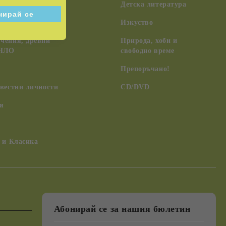
възпитание
Детска литература
Изкуство
чения, древни
Природа, хоби и
 НЛО
свободно време
Препоръчано!
вестни личности
CD/DVD
я
 и Класика
Абонирай се за нашия бюлетин