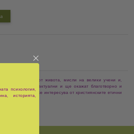
вани са примери от живота, мисли на велики учени и,
ика са подчертано актуални и ще окажат благотворно и
ата психология,
 от всеки, който се интересува от християнските етични
ина, историята,