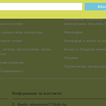
я
Педагогика, семейство, 
на Учителя Петър Дънов (Беинса
Тайни и загадки
Шаманизъм, индиански у
коли и учения
цивилизации, ченълинг,
 художествена литература
Философия
уховни учения
Биографии и живот на из
 легенди, предсказания, песни,
Бизнес и Лидерски умени
ство
Оказион
аучни открития
Художествена литература
 Съвременност
Информация за контакти:
Имейл:
zdravoslovie777@abv.bg