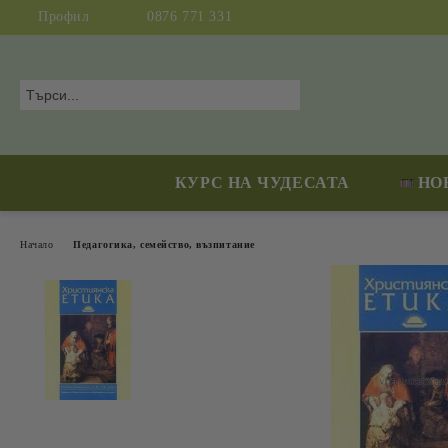
Профил
0876 771 331
КУРС НА ЧУДЕСАТА
НО
Начало
Педагогика, семейство, възпитание