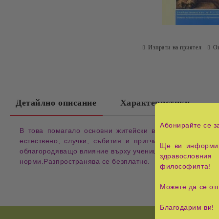
Изпрати на приятел
О
Детайлно описание
Характеристики
Абонирайте се з
В това помагало основни житейски въпроси се осветл
естествено, случки, събития и притчи, взети от Библ
Ще ви информир
облагородяващо влияние върху учениците при запознаван
здравословния 
норми.Разпространява се безплатно.
философията!
Можете да се от
Благодарим ви!