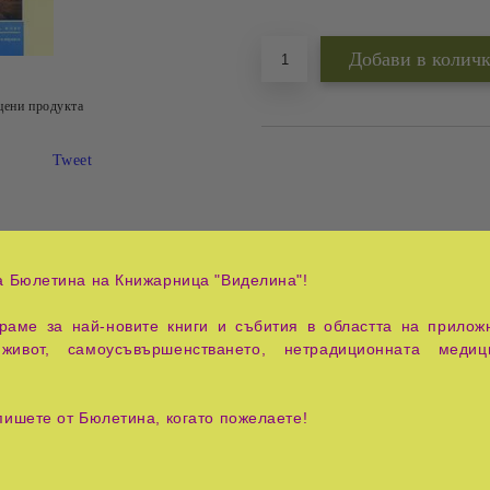
Добави в желани
цени продукта
Tweet
а Бюлетина на Книжарница "Виделина"!
яват с помощта на евангелските етични принципи. Използ
ията. Разглежданите теми в областта на християнската ет
аме за най-новите книги и събития в областта на приложн
ето им с тях. Написаното може да се чете с удовлетворение и
живот, самоусъвършенстването, нетрадиционната медиц
пишете от Бюлетина, когато пожелаете!