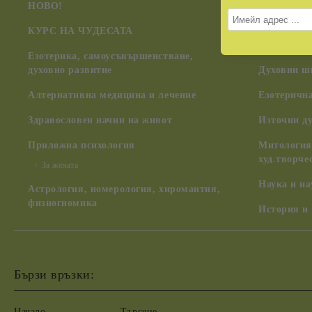
НОВО!
Радиестези
КУРС НА ЧУДЕСАТА
Учението 
Дуно)
Езотерика, самоусъвършенстване,
духовно развитие
Духовни ш
Алтернативна медицина и лечение
Езотерична
Здравословен начин на живот
Източни д
Приложна психология
Митология,
худ.творче
За жената
Наука и н
Астрология, номерология, хиромантия,
физиогномика
История и
Бързи връзки:
Начало
Търсене