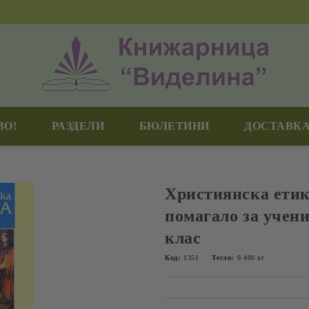
ВО!
РАЗДЕЛИ
БЮЛЕТИНИ
ДОСТАВКА
Християнска етик
помагало за учени
клас
Код:
1351
Тегло:
0.400
кг