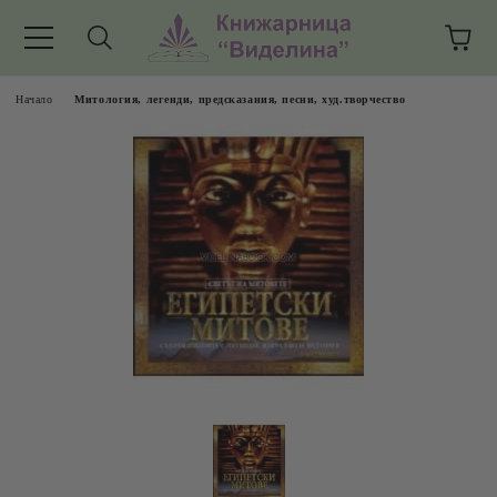
Начало
Митология, легенди, предсказания, песни, худ.творчество