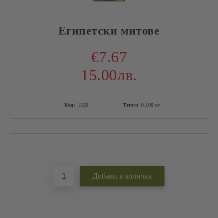
Египетски митове
€7.67
15.00лв.
Код:
1320
Тегло:
0.100
кг
Добави в желани