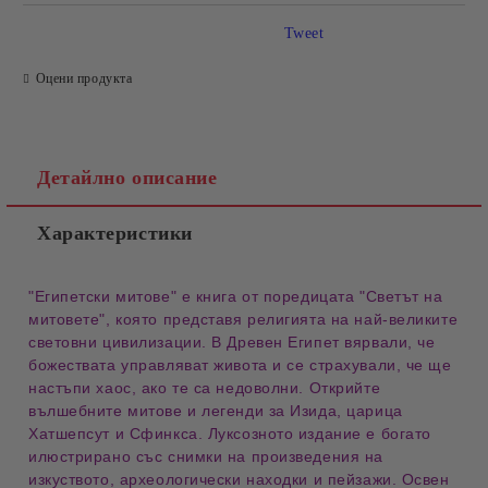
Tweet
Оцени продукта
Детайлно описание
Характеристики
"Египетски митове" е книга от поредицата "Светът на
митовете", която представя религията на най-великите
световни цивилизации. В Древен Египет вярвали, че
божествата управляват живота и се страхували, че ще
настъпи хаос, ако те са недоволни. Открийте
вълшебните митове и легенди за Изида, царица
Хатшепсут и Сфинкса. Луксозното издание е богато
илюстрирано със снимки на произведения на
изкуството, археологически находки и пейзажи. Освен