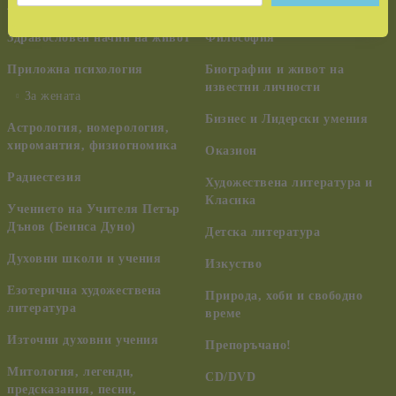
лечение
ченълинг, НЛО
Здравословен начин на живот
Философия
Приложна психология
Биографии и живот на
известни личности
За жената
Бизнес и Лидерски умения
Астрология, номерология,
хиромантия, физиогномика
Оказион
Радиестезия
Художествена литература и
Класика
Учението на Учителя Петър
Дънов (Беинса Дуно)
Детска литература
Духовни школи и учения
Изкуство
Езотерична художествена
Природа, хоби и свободно
литература
време
Източни духовни учения
Препоръчано!
Митология, легенди,
CD/DVD
предсказания, песни,