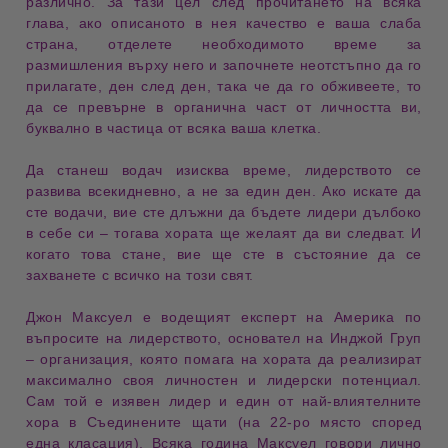
различно. За тази цел след прочитането на всяка
глава, ако описаното в нея качество е ваша
слаба
страна
, отделете необходимото време за
размишления върху него
и започнете неотстъпно
да го
прилагате, ден след ден
, така че да го обживеете, то
да се превърне в
органична част от личността ви
,
буквално в частица от всяка ваша клетка.
Да станеш
водач изисква време
, лидерството се
развива всекидневно
, а не за един ден. Ако искате да
сте водачи, вие сте длъжни
да бъдете лидери дълбоко
в себе си
– тогава хората ще желаят
да ви следват
. И
когато това стане, вие ще сте в състояние
да се
захванете с всичко
на този свят.
Джон Максуел
е
водещият експерт на Америка по
въпросите на лидерството
, основател на
Инджой Груп
– организация, която помага на хората да реализират
максимално своя
личностен и лидерски потенциал
.
Сам той е
изявен лидер
и един от
най-влиятелните
хора
в Съединените щати (на 22-ро място според
една класация). Всяка година Максуел
говори лично