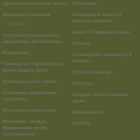
Здравословен начин на живот
Философия
Приложна психология
Биографии и живот на
известни личности
За жената
Бизнес и Лидерски умения
Астрология, номерология,
хиромантия, физиогномика
Оказион
Радиестезия
Художествена литература и
Класика
Учението на Учителя Петър
Дънов (Беинса Дуно)
Детска литература
Духовни школи и учения
Изкуство
Езотерична художествена
Природа, хоби и свободно
литература
време
Източни духовни учения
Препоръчано!
Митология, легенди,
CD/DVD
предсказания, песни,
худ.творчество