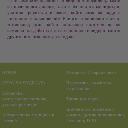
21 незаменими качества на лидера
е подходяща както
за
начинаещи лидери
, така и за
опитни мениджъри
,
учители
,
родители
и
всеки, който иска да води с
почтеност и вдъхновение
. Книгата е написана с
ясен,
мотивиращ стил
, който насърчава читателя да се
замисли, да действа и да се превърне в
лидера, когото
другите ще пожелаят да следват
.
НОВО!
История и Съвременност
КУРС НА ЧУДЕСАТА
Педагогика, семейство,
възпитание
Езотерика,
самоусъвършенстване,
Тайни и загадки
духовно развитие
Шаманизъм, индиански
Алтернативна медицина и
учения, древни цивилизации,
лечение
ченълинг, НЛО