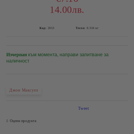
14.00лв.
Код:
2013
Тегло:
0.310
кг
Изчерпан
към момента, направи запитване за
Добави в желани
наличност
Джон Максуел
Tweet
Оцени продукта