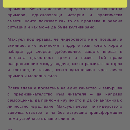
служене, обучение, визия, решителност и готовност за
промяна
. Всяко качество е представено с
конкретни
примери
,
вдъхновяващи истории
и
практически
съвети
, които показват как то се проявява в реални
ситуации и как може да бъде култивирано.
Максуел подчертава, че
лидерството не е позиция, а
влияние
, и че истинският лидер е този, когото хората
избират да следват доброволно
, защото вярват в
неговата
цялостност, грижа и визия
. Той прави
разграничение между
водачи, които разчитат на страх
и контрол
, и такива, които
вдъхновяват чрез личен
пример и морална сила
.
Всяка глава е посветена на едно качество и завършва
с
предизвикателство към читателя
– да направи
самооценка, да приложи наученото и да се ангажира с
личностно израстване
. Максуел вярва, че
лидерството
започва отвътре
, и че без вътрешна трансформация
няма устойчиво външно влияние.