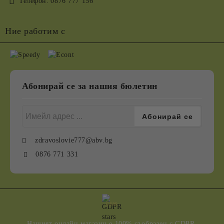
Телефон:
0876 777 156
Ние работим с
Абонирай се за нашия бюлетин
zdravoslovie777@abv.bg
0876 771 331
GDPR
Нашият онлайн магазин е 100% съобразен с GDPR.