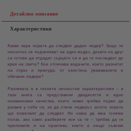
Детайлно описание
Характеристики
Какво кара хората да
следват даден лидер
? Защо те
неохотно се подчиняват
на един водач, докато на друг
са
готови да отдадат сърцето си
и да го последват до
края на света? Кое отличава водачите, които разчитат
на
страх и принуда
, от наистина
уважаваните и
обичани лидери
?
Разликата е в техните
личностни характеристики
– в
тази книга са представени
двадесетте и едно
незаменими
качества, които човек трябва първо да
развие у себе си
, за да стане
лидерът, когото хората
ще пожелаят да следват
. Но няма да има голяма
полза, ако само
разберете кои са те
– трябва да
ги
приложите и на практика
, което е нещо съвсем