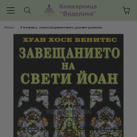
Начало
Езотерика, самоусъвършенстване, духовно развитие