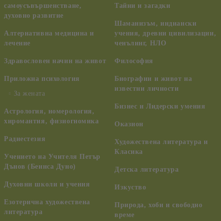
самоусъвършенстване,
Тайни и загадки
духовно развитие
Шаманизъм, индиански
Алтернативна медицина и
учения, древни цивилизации,
лечение
ченълинг, НЛО
Здравословен начин на живот
Философия
Приложна психология
Биографии и живот на
известни личности
За жената
Бизнес и Лидерски умения
Астрология, номерология,
хиромантия, физиогномика
Оказион
Радиестезия
Художествена литература и
Класика
Учението на Учителя Петър
Дънов (Беинса Дуно)
Детска литература
Духовни школи и учения
Изкуство
Езотерична художествена
Природа, хоби и свободно
литература
време