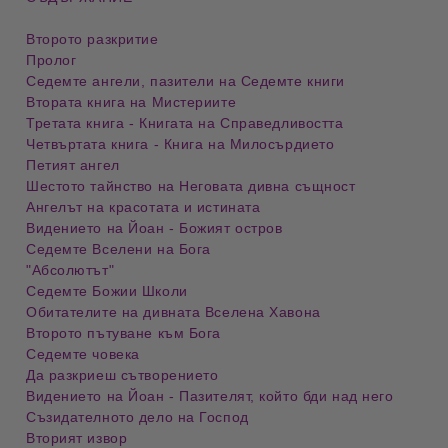
Второто разкритие
Пролог
Седемте ангели, пазители на Седемте книги
Втората книга на Мистериите
Третата книга - Книгата на Справедливостта
Четвъртата книга - Книга на Милосърдието
Петият ангел
Шестото тайнство на Неговата дивна същност
Ангелът на красотата и истината
Видението на Йоан - Божият остров
Седемте Вселени на Бога
"Абсолютът"
Седемте Божии Школи
Обитателите на дивната Вселена Хавона
Второто пътуване към Бога
Седемте човека
Да разкриеш сътворението
Видението на Йоан - Пазителят, който бди над него
Съзидателното дело на Господ
Вторият извор