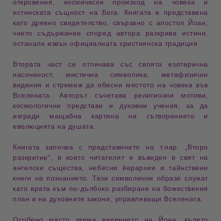
откровения
,
космически произход на човека
и
истинската същност на Бога
. Книгата е представена
като древно свидетелство, свързано с апостол Йоан,
чието съдържание според автора разкрива истини,
останали извън официалната християнска традиция.
Втората част се отличава със своята
езотерична
насоченост
,
мистична символика
,
метафизични
видения
и стремеж да обясни мястото на човека във
Вселената. Авторът съчетава религиозни мотиви,
космологични представи и духовни учения, за да
изгради мащабна картина на сътворението и
еволюцията на душата.
Книгата започва с представянето на т.нар.
„Второ
разкритие“
, в което читателят е въведен в свят на
ангелски същества
,
небесни йерархии
и
тайнствени
книги на познанието
. Тези символични образи служат
като врата към по-дълбоко разбиране на божествения
план и на духовните закони, управляващи Вселената.
Особено място заема
видението на Йоан
, където