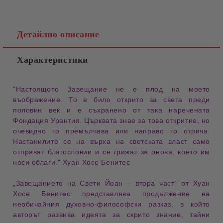
Детайлно описание
Характеристики
"Настоящото Завещание не е плод на моето 
въображение
. То е било открито за света преди 
половин век и е съхранено от така наречената 
Фондация 
Урантия
. Църквата знае за това 
откритие
, но 
очевидно го премълчава или направо го 
отрича
. 
Настанилите се на върха на светската 
власт
 само 
отправят благословии и се грижат за онова, което им 
носи 
облаги
." Хуан Хосе 
Бенитес
„Завещанието на Свети Йоан – втора част“
от
Хуан
Хосе Бенитес
представлява продължение на
необичайния духовно-философски разказ, в който
авторът развива идеята за
скрито знание
,
тайни