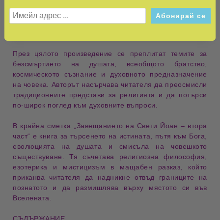
на мисълта до достигането на безсмъртие и пълно
духовно съзнание. Тези глави разглеждат отвъдния
живот като процес на обучение, пречистване и
приближаване към божествения източник.
През цялото произведение се преплитат темите за
безсмъртието на душата
,
всеобщото братство
,
космическото съзнание
и
духовното предназначение
на човека
. Авторът насърчава читателя да преосмисли
традиционните представи за религията и да потърси
по-широк поглед към духовните въпроси.
В крайна сметка
„Завещанието на Свети Йоан – втора
част“
е книга за
търсенето на истината
,
пътя към Бога
,
еволюцията на душата
и
смисъла на човешкото
съществуване
. Тя съчетава религиозна философия,
езотерика и мистицизъм в мащабен разказ, който
приканва читателя да надникне отвъд границите на
познатото и да размишлява върху мястото си във
Вселената.
СЪДЪРЖАНИЕ