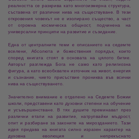
реалността се разкрива като многоизмерна структура,
съставена от различни нива на съществуване. В тези
откровения човекът не е изолирано същество, а част
от огромна
космическа общност
, подчинена на
универсални принципи на развитие и съзидание.
Една от централните теми е описанието на
седемте
вселени
,
Абсолюта
и
божествения порядък
, които
според книгата стоят в основата на цялото битие.
Авторът разглежда Бога не само като религиозна
фигура, а като всеобхватен източник на живот, енергия
и съзнание, чието присъствие прониква във всички
нива на съществуването.
Значително внимание е отделено на
Седемте Божии
школи
, представени като духовни степени на обучение
и усъвършенстване. В тях душите преминават през
различни етапи на развитие, натрупвайки мъдрост,
опит и разбиране за законите на мирозданието. Тази
идея придава на книгата силно изразен характер на
духовна еволюция
и
непрекъснато