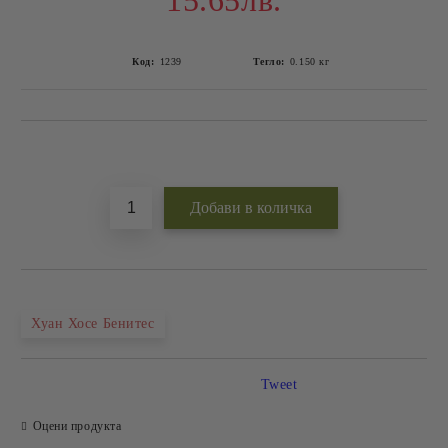
15.65лв.
Код:
1239
Тегло:
0.150
кг
Добави в желани
Хуан Хосе Бенитес
Tweet
Оцени продукта