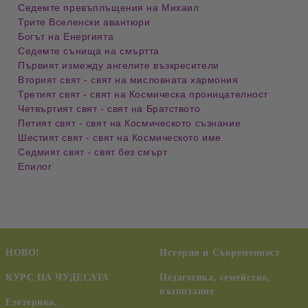
Седемте превъплъщения на Михаил
Трите Вселенски авантюри
Богът на Енергията
Седемте сънища на смъртта
Първият измежду ангелите възкресители
Вторият свят - свят на мисловната хармония
Третият свят - свят на Космическа проницателност
Четвъртият свят - свят на Братството
Петият свят - свят на Космическото съзнание
Шестият свят - свят на Космическото име
Седмият свят - свят без смърт
Епилог
НОВО!
История и Съвременност
КУРС НА ЧУДЕСАТА
Педагогика, семейство,
възпитание
Езотерика,