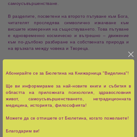
самоусъвършенстване
.
В разделите, посветени на
второто пътуване към Бога
,
читателят проследява символично изкачване към
висшите измерения на съществуването. Това пътуване
е едновременно космическо и вътрешно – движение
към по-дълбоко разбиране на собствената природа и
на връзката между човека и Твореца.
Особен интерес представляват разсъжденията за
сътворението на света
,
божествените извори
и
Абонирайте се за Бюлетина на Книжарница "Виделина"!
енергията като основа на живота
. Авторът предлага
алтернативна интерпретация на произхода на
Ще ви информираме за най-новите книги и събития в
Вселената, в която материята, духът и съзнанието са
областта на приложната психология, здравословния
части от единна и взаимосвързана реалност.
живот, самоусъвършенстването, нетрадиционната
медицина, историята, философията!
Сред най-запомнящите се части на произведението са
„Седемте сънища на смъртта“
, където смъртта не е
Можете да се отпишете от Бюлетина, когато пожелаете!
представена като край, а като преход към нови нива
на съществуване. Всеки от седемте свята символизира
Благодарим ви!
определено състояние на развитие – от хармонията