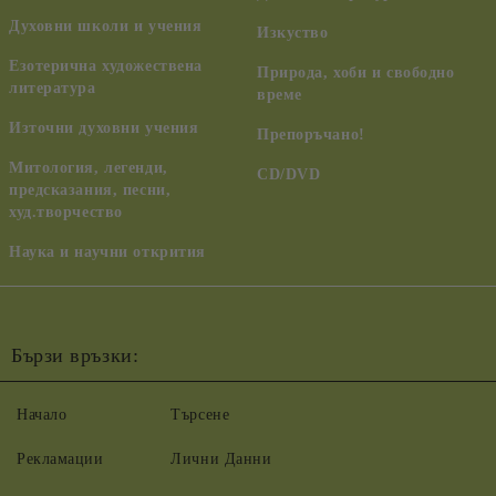
Духовни школи и учения
Изкуство
Езотерична художествена
Природа, хоби и свободно
литература
време
Източни духовни учения
Препоръчано!
Митология, легенди,
CD/DVD
предсказания, песни,
худ.творчество
Наука и научни открития
Бързи връзки:
Начало
Търсене
Рекламации
Лични Данни