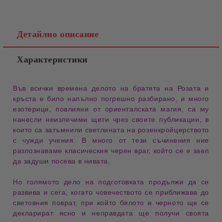
Детайлно описание
Характеристики
Във всички времена делото на 
братята на Розата
 и 
кръста
 е било напълно погрешно разбирано, и много 
езотерици
, повлияни от ориенталската магия, са му 
нанесли неизлечими щети чрез своите публикации, в 
които са затъмнили 
светлината
 на розенкройцерството 
с чужди учения. В много от тези съчинения ние 
разпознаваме 
класическия черен враг
, който се е заел 
да задуши посева в нивата.
Но голямото дело на 
подготовката
 продължи да се 
развива и сега, когато човечеството се приближава до 
световния поврат
, при който бялото и черното ще се 
декларират ясно и 
неправдата
 ще получи своята 