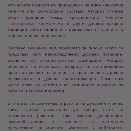
истинската мъдрост не принадлежи на една конкретна
религия или философска система. Авторът открива
общи принципи между
християнската мистика
,
гностицизма
,
херметизма
и други древни духовни
традиции, които според него произлизат от един и същ
първоизточник на познание.
Особено значение има
понятието за гносис
, което се
представя като
непосредствено духовно познание
,
различно от интелектуалното разбиране. Авторът
обяснява, че истинската мъдрост не се придобива
чрез натрупване на знания, а чрез лично вътрешно
преживяване и духовна трансформация. Само така
човек може да достигне до истинското познание за
себе си и за своя произход.
В книгата се разглежда и
ролята на духовния ученик
,
който трябва съзнателно да избере пътя на
вътрешното развитие. Това изисква
дисциплина
,
самонаблюдение
и готовност за постоянно
пречистване на мислите, чувствата и действията.