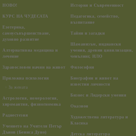
НОВО!
История и Съвременност
КУРС НА ЧУДЕСАТА
Педагогика, семейство,
възпитание
Езотерика,
самоусъвършенстване,
Тайни и загадки
духовно развитие
Шаманизъм, индиански
Алтернативна медицина и
учения, древни цивилизации,
лечение
ченълинг, НЛО
Здравословен начин на живот
Философия
Приложна психология
Биографии и живот на
известни личности
За жената
Бизнес и Лидерски умения
Астрология, номерология,
хиромантия, физиогномика
Оказион
Радиестезия
Художествена литература и
Класика
Учението на Учителя Петър
Дънов (Беинса Дуно)
Детска литература