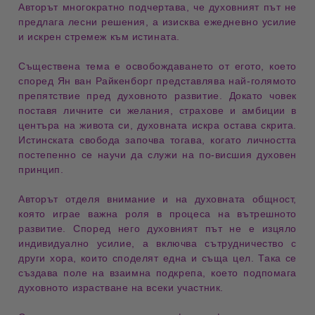
Авторът многократно подчертава, че духовният път не
предлага лесни решения, а изисква ежедневно усилие
и искрен стремеж към истината.
Съществена тема е
освобождаването от егото
, което
според Ян ван Райкенборг представлява най-голямото
препятствие пред духовното развитие. Докато човек
поставя личните си желания, страхове и амбиции в
центъра на живота си, духовната искра остава скрита.
Истинската свобода започва тогава, когато личността
постепенно се научи да служи на по-висшия духовен
принцип.
Авторът отделя внимание и на
духовната общност
,
която играе важна роля в процеса на вътрешното
развитие. Според него духовният път не е изцяло
индивидуално усилие, а включва сътрудничество с
други хора, които споделят една и съща цел. Така се
създава поле на взаимна подкрепа, което подпомага
духовното израстване на всеки участник.