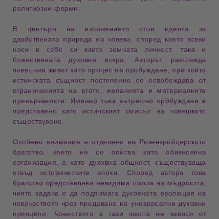
религиозни форми.
В центъра на изложението стои
идеята за
двойствената природа на човека
, според която всеки
носи в себе си както
земната личност
, така и
божествената духовна искра
. Авторът разглежда
човешкия живот като процес на пробуждане, при който
истинската същност постепенно се освобождава от
ограниченията на егото, желанията и материалните
привързаности. Именно това вътрешно пробуждане е
представено като истинският смисъл на човешкото
съществуване.
Особено внимание е отделено на
Розенкройцерското
братство
, което не се описва като обикновена
организация, а като
духовна общност
, съществуваща
отвъд историческите епохи. Според автора това
братство представлява
невидима школа на мъдростта
,
чиято задача е да подпомага духовната еволюция на
човечеството чрез предаване на универсални духовни
принципи. Членството в тази школа не зависи от