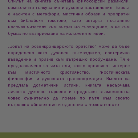
Стилът на книгата съчетава
философски размисли
,
символични тълкувания
и
духовни наставления
. Езикът
е наситен с метафори, мистични образи и препратки
към библейски текстове, като авторът постоянно
насочва читателя към вътрешно съзерцание, а не към
буквално възприемане на изложените идеи.
„Зовът на розенкройцерското братство“
може да бъде
определена като
духовен пътеводител
,
езотерично
въведение
и
призив към вътрешно пробуждане
. Тя е
предназначена за читатели, които проявяват интерес
към мистичното християнство, гностическата
философия и духовната трансформация. Вместо да
предлага догматични истини, книгата насърчава
личното духовно търсене и представя възможността
човек съзнателно да поеме по пътя към своето
вътрешно обновление и единение с Божественото.