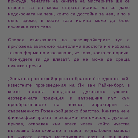
присъда, печатите на 
книгата на мистериите
 ще се 
отворят, за да може старата истина да се даде 
недокосната на тези, които са 
достойни
 за нея, и то в 
едно време, в което тази истина може да бъде 
изживяна като 
сила
.
Според изискването на 
розенкройцерите
 тук е 
приложена възможно най-голяма 
простота
 и е избрана 
такава форма на изразяване, че това, което се нарича: 
"
принудете ги да влязат
", да не може да среща 
никакви 
пречки
.
„Зовът на розенкройцерското братство“
е едно от най-
известните произведения на
Ян ван Райкенборг
, в
което авторът представя
духовното учение
,
езотеричната традиция
и
вътрешния път към
преобразяването на човека
, характерни за
съвременното Розенкройцерско братство. Книгата не е
философски трактат в академичния смисъл, а
духовен
призив
, отправен към всеки човек, който чувства
вътрешно безпокойство и търси
по-дълбокия смисъл
на живота
, отвъд материалния свят и външните