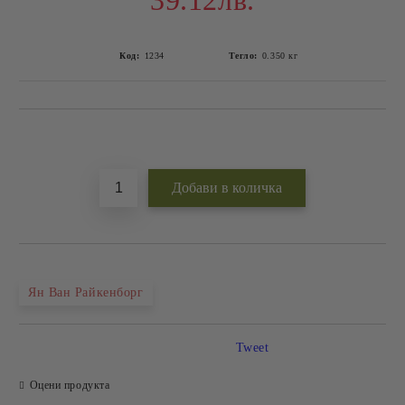
39.12лв.
Код:
1234
Тегло:
0.350
кг
Добави в желани
Ян Ван Райкенборг
Tweet
Оцени продукта