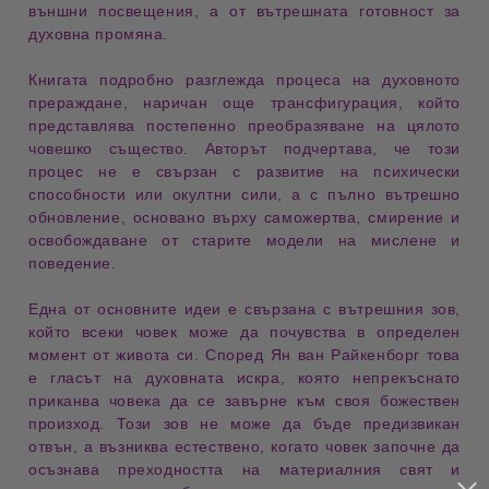
външни посвещения, а от вътрешната готовност за
духовна промяна.
Книгата подробно разглежда
процеса на духовното
прераждане
, наричан още
трансфигурация
, който
представлява постепенно преобразяване на цялото
човешко същество. Авторът подчертава, че този
процес не е свързан с развитие на психически
способности или окултни сили, а с
пълно вътрешно
обновление
, основано върху саможертва, смирение и
освобождаване от старите модели на мислене и
поведение.
Една от основните идеи е свързана с
вътрешния зов
,
който всеки човек може да почувства в определен
момент от живота си. Според Ян ван Райкенборг това
е
гласът на духовната искра
, която непрекъснато
приканва човека да се завърне към своя божествен
произход. Този зов не може да бъде предизвикан
отвън, а възниква естествено, когато човек започне да
осъзнава преходността на материалния свят и