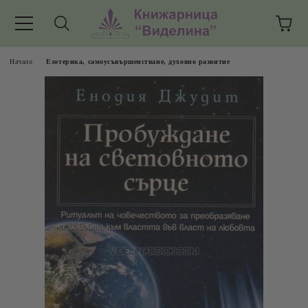
Начало
Езотерика, самоусъвършенстване, духовно развитие