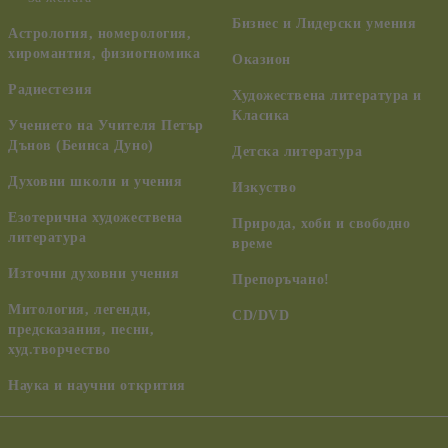
Бизнес и Лидерски умения
Астрология, номерология,
хиромантия, физиогномика
Оказион
Радиестезия
Художествена литература и
Класика
Учението на Учителя Петър
Дънов (Беинса Дуно)
Детска литература
Духовни школи и учения
Изкуство
Езотерична художествена
Природа, хоби и свободно
литература
време
Източни духовни учения
Препоръчано!
Митология, легенди,
CD/DVD
предсказания, песни,
худ.творчество
Наука и научни открития