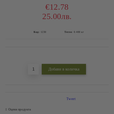
€12.78
25.00лв.
Код:
1230
Тегло:
0.400
кг
Добави в желани
Tweet
Оцени продукта