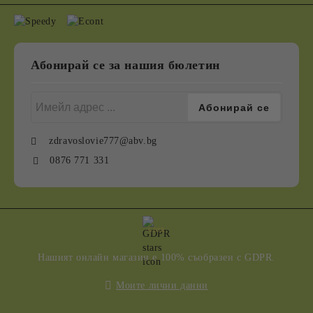
Абонирай се за нашия бюлетин
zdravoslovie777@abv.bg
0876 771 331
GDPR
Нашият онлайн магазин е 100% съобразен с GDPR.
Моите лични данни