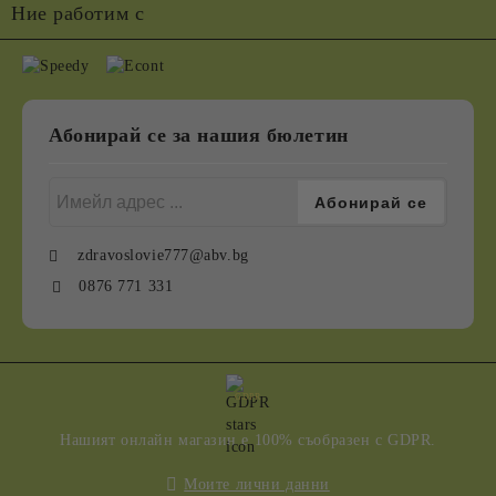
Ние работим с
Абонирай се за нашия бюлетин
zdravoslovie777@abv.bg
0876 771 331
GDPR
Нашият онлайн магазин е 100% съобразен с GDPR.
Моите лични данни