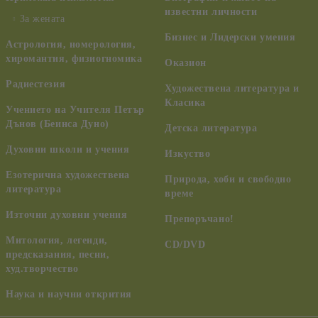
известни личности
За жената
Бизнес и Лидерски умения
Астрология, номерология,
хиромантия, физиогномика
Оказион
Радиестезия
Художествена литература и
Класика
Учението на Учителя Петър
Дънов (Беинса Дуно)
Детска литература
Духовни школи и учения
Изкуство
Езотерична художествена
Природа, хоби и свободно
литература
време
Източни духовни учения
Препоръчано!
Митология, легенди,
CD/DVD
предсказания, песни,
худ.творчество
Наука и научни открития