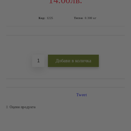
14.00лв.
Код:
1225
Тегло:
0.300
кг
Добави в желани
Tweet
Оцени продукта