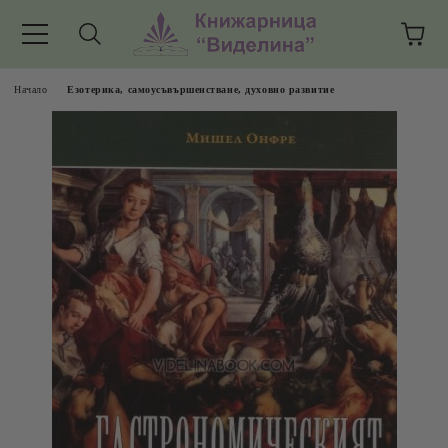
Начало
Езотерика, самоусъвършенстване, духовно развитие