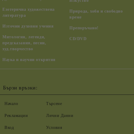
Изкуство
Езотерична художествена
Природа, хоби и свободно
литература
време
Източни духовни учения
Препоръчано!
Митология, легенди,
CD/DVD
предсказания, песни,
худ.творчество
Наука и научни открития
Бързи връзки:
Начало
Търсене
Рекламации
Лични Данни
Вход
Условия