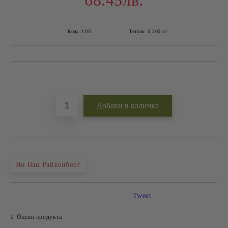
68.45лв.
Код:
1161
Тегло:
0.300
кг
Добави в желани
Ян Ван Райкенборг
Tweet
Оцени продукта