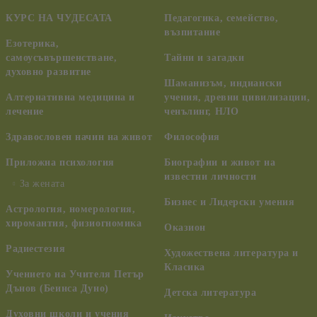
КУРС НА ЧУДЕСАТА
Педагогика, семейство,
възпитание
Езотерика,
самоусъвършенстване,
Тайни и загадки
духовно развитие
Шаманизъм, индиански
Алтернативна медицина и
учения, древни цивилизации,
лечение
ченълинг, НЛО
Здравословен начин на живот
Философия
Приложна психология
Биографии и живот на
известни личности
За жената
Бизнес и Лидерски умения
Астрология, номерология,
хиромантия, физиогномика
Оказион
Радиестезия
Художествена литература и
Класика
Учението на Учителя Петър
Дънов (Беинса Дуно)
Детска литература
Духовни школи и учения