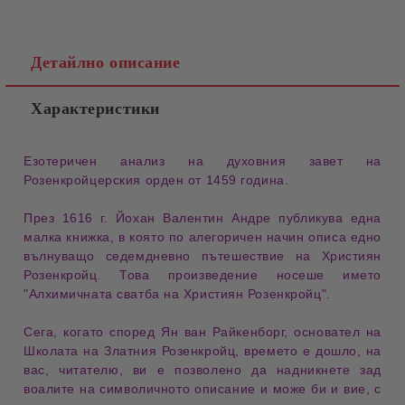
Детайлно описание
Характеристики
Езотеричен анализ на духовния завет на
Розенкройцерския орден от 1459 година.
През 1616 г. Йохан Валентин Андре публикува една
малка книжка, в която по алегоричен начин описа едно
вълнуващо седемдневно пътешествие на Християн
Розенкройц
. Това произведение носеше името
"Алхимичната сватба на Християн Розенкройц".
Сега, когато според
Ян ван Райкенбор
г, основател на
Школата на Златния Розенкройц
, времето е дошло, на
вас, читателю, ви е позволено да надникнете зад
воалите на символичното описание и може би и вие, с