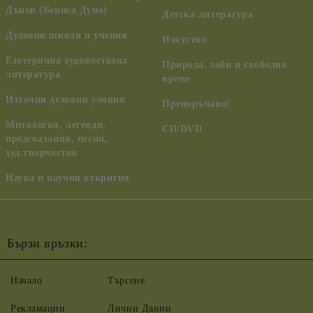
Дънов (Беинса Дуно)
Детска литература
Духовни школи и учения
Изкуство
Езотерична художествена
Природа, хоби и свободно
литература
време
Източни духовни учения
Препоръчано!
Митология, легенди,
CD/DVD
предсказания, песни,
худ.творчество
Наука и научни открития
Бързи връзки:
Начало
Търсене
Рекламации
Лични Данни