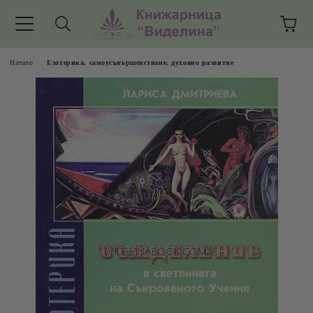
Начало
Езотерика, самоусъвършенстване, духовно развитие