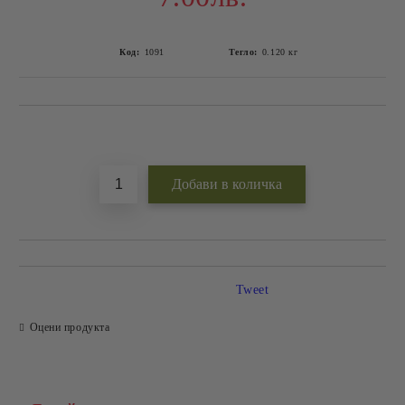
Код:
1091
Тегло:
0.120
кг
Добави в желани
Tweet
Оцени продукта