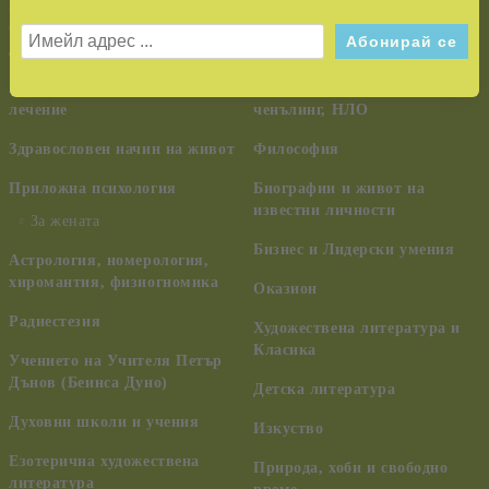
Езотерика,
самоусъвършенстване,
Тайни и загадки
духовно развитие
Шаманизъм, индиански
Алтернативна медицина и
учения, древни цивилизации,
лечение
ченълинг, НЛО
Здравословен начин на живот
Философия
Приложна психология
Биографии и живот на
известни личности
За жената
Бизнес и Лидерски умения
Астрология, номерология,
хиромантия, физиогномика
Оказион
Радиестезия
Художествена литература и
Класика
Учението на Учителя Петър
Дънов (Беинса Дуно)
Детска литература
Духовни школи и учения
Изкуство
Езотерична художествена
Природа, хоби и свободно
литература