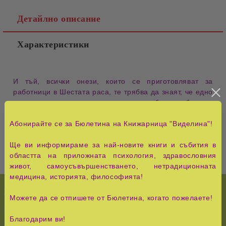
Детайлно описание
Характеристики
И тъй, всички онези, които се приготовляват за
работници в Шестата раса, те трябва да знаят, че едно
от качествата на хората от тази раса е братолюбието.
Бейнса Дуно - Петър Дънов
Абонирайте се за Бюлетина на Книжарница "Виделина"!
Ще ви информираме за най-новите книги и събития в
областта на приложната психология, здравословния
живот, самоусъвършенстването, нетрадиционната
медицина, историята, философията!
НОВО!
История и Съвременност
Можете да се отпишете от Бюлетина, когато пожелаете!
КУРС НА ЧУДЕСАТА
Педагогика, семейство,
Благодарим ви!
възпитание