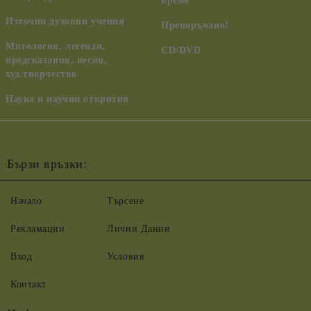
време
Източни духовни учения
Препоръчано!
Митология, легенди,
CD/DVD
предсказания, песни,
худ.творчество
Наука и научни открития
Бързи връзки:
Начало
Търсене
Рекламации
Лични Данни
Вход
Условия
Контакт