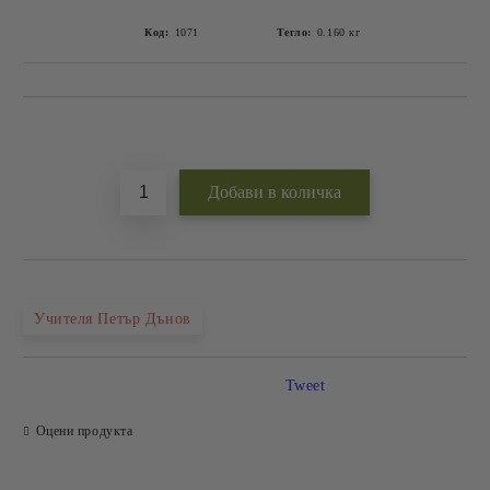
Код:
1071
Тегло:
0.160
кг
Добави в желани
Учителя Петър Дънов
Tweet
Оцени продукта