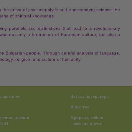
 the prism of
psychoanalytic
and
transcendent science
. He
uage of spiritual knowledge
.
wing
parallels and distinctions
that lead to a
revolutionary
was not only a
forerunner of European culture
, but also a
he Bulgarian people. Through careful analysis of
language
,
hology
,
religion
, and
culture
of humanity.
възпитание
Детска литература
Изкуство
чения, древни
Природа, хоби и
 НЛО
свободно време