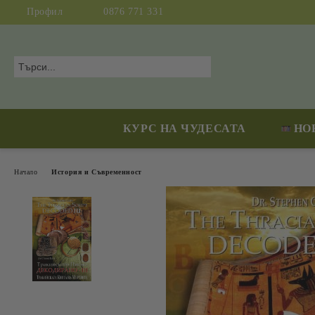
Профил
0876 771 331
КУРС НА ЧУДЕСАТА
НО
Начало
История и Съвременност