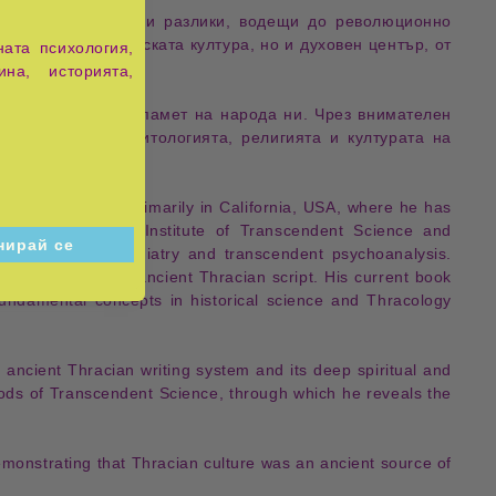
извежда
паралели и разлики
, водещи до
революционно
едтеча на европейската култура
, но и
духовен център
, от
ата психология,
ина, историята,
губената духовна памет
на народа ни. Чрез внимателен
аси се усещат в
митологията, религията и културата на
d with his family primarily in
California, USA
, where he has
co-founder
of the
Institute of Transcendent Science and
 the field of
psychiatry
and
transcendent psychoanalysis
.
he
decoding of the ancient Thracian script
. His current book
fundamental concepts
in
historical science
and
Thracology
e
ancient Thracian writing system
and its deep
spiritual
and
hods of
Transcendent Science
, through which he reveals the
emonstrating that
Thracian culture
was an
ancient source of