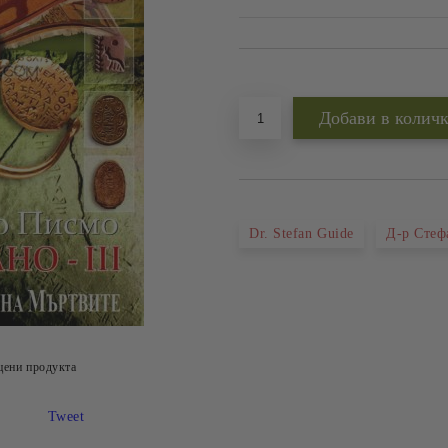
Добави в желани
Dr. Stefan Guide
Д-р Стеф
цени продукта
Tweet