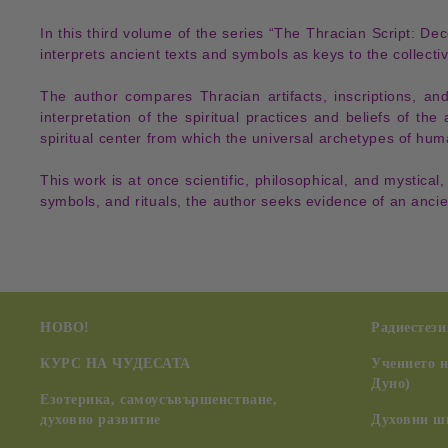
In this
third volume
of the series
“The Thracian Script
:
Dec
interprets
ancient texts and symbols
as
keys to the collect
The author compares
Thracian artifacts
,
inscriptions
, an
interpretation
of the
spiritual practices and beliefs
of the
spiritual center
from which the
universal archetypes of hu
This work is at once
scientific
,
philosophical
, and
mystical
,
symbols
, and
rituals
, the author seeks evidence of an
ancie
НОВО!
Радиестези
КУРС НА ЧУДЕСАТА
Учението 
Дуно)
Езотерика, самоусъвършенстване,
духовно развитие
Духовни ш