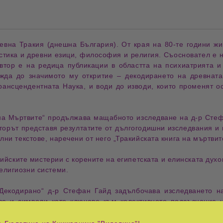
евна Тракия
(днешна
България
). От края на
80-те години
жи
стика
и
древни езици
,
философия
и
религия
.
Съосновател
е 
втор е на редица
публикации
в областта на
психиатрията
ежда до значимото му
откритие
–
декодирането на древната
рансцендентната Наука
, и води до
изводи
, които
променят о
 на Мъртвите
“ продължава мащабното изследване на
д-р Сте
вторът представя
резултатите от дългогодишни изследвания
и 
лни текстове
, наречени от него „
Тракийската книга на мъртвит
кийските мистерии
с
корените на египетската и елинската духо
елигиозни системи.
екодирано
“
д-р Стефан Гайд
задълбочава изследването 
ве и символи
като
ключове към колективното подсъзнание н