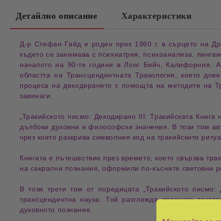
Детайлно описание
Характеристики
Д-р Стефан Гайд
е роден през
1960 г.
в
сърцето на Др
където се занимава с
психиатрия
,
психоанализа
,
лингви
началото на
90-те години
в
Лонг Бийч, Калифорния
.
А
областта на
Трансцендентната Тракология
, което дов
процеса на декодирането
с помощта на
методите на Т
завинаги
.
„
Тракийското писмо: Декодирано III: Тракийската Книга
дълбоки духовни и философски значения
. В този том а
чрез които
разкрива символния код на тракийските ритуа
Книгата е
пътешествие през времето
, което свързва
тра
на сакрални познания
, оформили по-късните световни р
В този
трети том
от поредицата „
Тракийското писмо
:
Д
трансцендентна наука
. Той разглежда
древните тексто
духовното познание
.