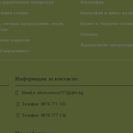
 художествена литература
Философия
уховни учения
Биографии и живот на из
 легенди, предсказания, песни,
Бизнес и Лидерски умени
ство
Оказион
аучни открития
Художествена литература
 Съвременност
Информация за контакти:
Имейл:
zdravoslovie777@abv.bg
Телефон:
0876 771 331
Телефон:
0876 777 156