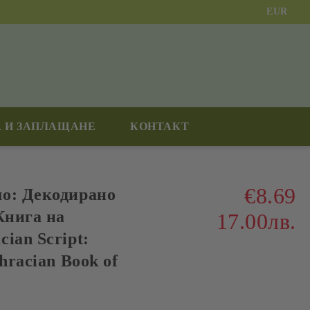
EUR
 И ЗАПЛАЩАНЕ
КОНТАКТ
€8.69
о: Декодирано
Книга на
17.00лв.
ian Script:
hracian Book of