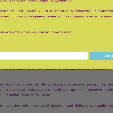
а Бюлетина на Книжарница "Виделина"!
итологични мотиви
с
египетската Книга на мъртвите
, като 
е траки
. Според Гайд,
тракийската цивилизация
е не само
пр
аме за най-новите книги и събития в областта на приложн
 знание
.
живот, самоусъвършенстването, нетрадиционната медиц
о и мистично
, и представлява
опит за възстановяване на из
рси
доказателства за древна свещена традиция
, чиито отгл
пишете от Бюлетина, когато пожелаете!
 Thrace
(modern-day
Bulgaria
). Since the late
1980s
, he has live
s and ancient languages
,
philosophy
, and
religion
. He is the
each, California
. He is the
author
of numerous publications in
ndent Thracology
, which has led to his significant
discovery
– t
f
Transcendent Science
, leading to conclusions that
transform 
he Dead”
continues Dr. Stefan Guide’s extensive research on th
ts the results of many years of study and applies innovative met
he
“Thracian Book of the Dead.”
n mysteries
with the
roots of Egyptian and Hellenic spirituality
, d
s
.