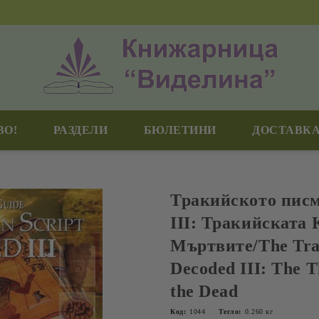
ВО!
РАЗДЕЛИ
БЮЛЕТИНИ
ДОСТАВКА
Тракийското писм
III: Тракийската 
Мъртвите/The Trac
Decoded III: The T
the Dead
Код:
1044
Тегло:
0.260
кг