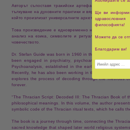
Абонирайте се з
Авторът съпоставя
тракийски артефакти, надписи и м
тълкуване на духовните практики и вярвания на древнит
Ще ви информир
който произлизат
универсалните архетипи на човешкото
здравословния 
философията!
Това произведение е
едновременно научно, философск
анализ на езика, символите и ритуалите
, авторът тъ
Можете да се от
човечеството
.
Благодарим ви!
Dr. Stefan Guide
was born in
1960
in the heart of
Ancient
been engaged in
psychiatry
,
psychoanalysis
,
linguistic
Psychoanalysis
, established in the early
1990s
in
Long B
Recently, he has also been working in the field of
Transce
explores the
process of decoding
through the methods o
forever.
“The Thracian Script: Decoded III
:
The Thracian Book of t
philosophical meanings
. In this volume, the author presen
symbolic code
of the
Thracian ritual texts
, which he calls t
The book is a
journey through time
, connecting the
Thracia
sacred knowledge
that shaped later
world religious system