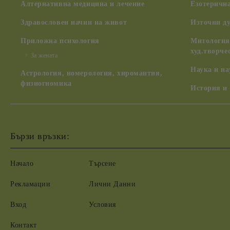
Алтернативна медицина и лечение
Езотерична
Здравословен начин на живот
Източни д
Приложна психология
Митология,
худ.творче
За жената
Наука и н
Астрология, номерология, хиромантия,
физиогномика
История и
Бързи връзки:
Начало
Търсене
Рекламации
Лични Данни
Вход
Условия
Контакт