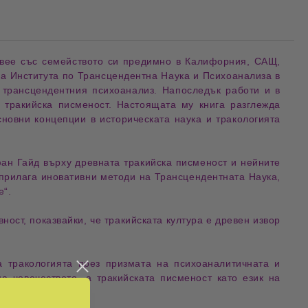
вее със семейството си предимно в
Калифорния, САЩ
,
на
Института по Трансцендентна Наука и Психоанализа
в
и
трансцендентния психоанализ
. Напоследък работи и в
 тракийска писменост
.
Настоящата му книга разглежда
сновни концепции
в
историческата наука
и
тракологията
фан Гайд
върху
древната тракийска писменост
и нейните
прилага
иновативни методи на Трансцендентната Наука
,
е
“.
вност
, показвайки, че
тракийската култура
е
древен извор
на
тракологията през призмата на психоаналитичната и
а човечеството
, а
тракийската писменост
като
език на