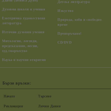
Дънов (Беинса Дуно)
Детска литература
Духовни школи и учения
Изкуство
Езотерична художествена
Природа, хоби и свободно
литература
време
Източни духовни учения
Препоръчано!
Митология, легенди,
CD/DVD
предсказания, песни,
худ.творчество
Наука и научни открития
Бързи връзки:
Начало
Търсене
Рекламации
Лични Данни