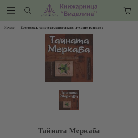
Начало
Езотерика, самоусъвършенстване, духовно развитие
Тайната Меркаба