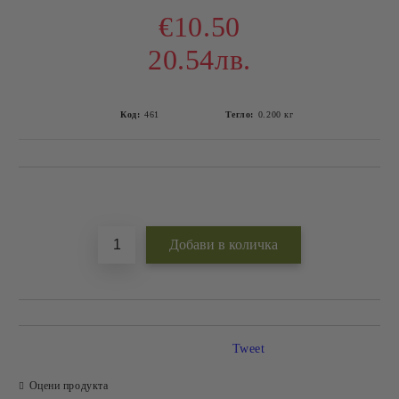
€10.50
20.54лв.
Код:
461
Тегло:
0.200
кг
Добави в желани
Tweet
Оцени продукта