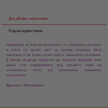
Детайлно описание
Характеристики
Намираме се във велик момент от човешката история,
в който по целия свят се излива искряща бяла
светлина и се готви голям скок в човешкото съзнание.
В близко бъдеще предстои да открием Меркаба като
врата към измеренията във висшите нива на
съзнанието, която ще катализира човешкото
възнесение.
Друнвало Мелхизедек