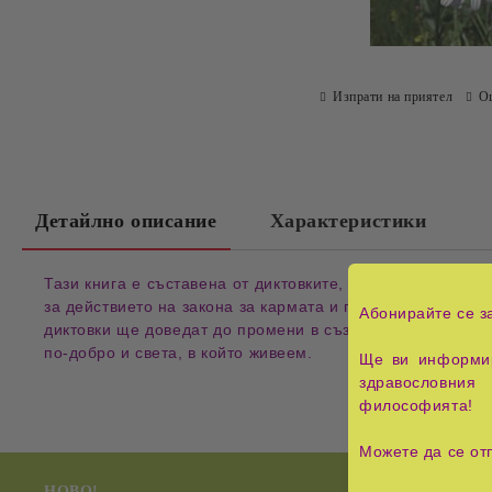
Изпрати на приятел
О
Детайлно описание
Характеристики
Тази книга е съставена от диктовките, дадени от Възн
за действието на закона за кармата и пътя на посвещени
Абонирайте се з
диктовки ще доведат до промени в съзнанието на всеки
по-добро и света, в който живеем.
Ще ви информир
здравословния 
философията!
Можете да се от
НОВО!
Радиестези