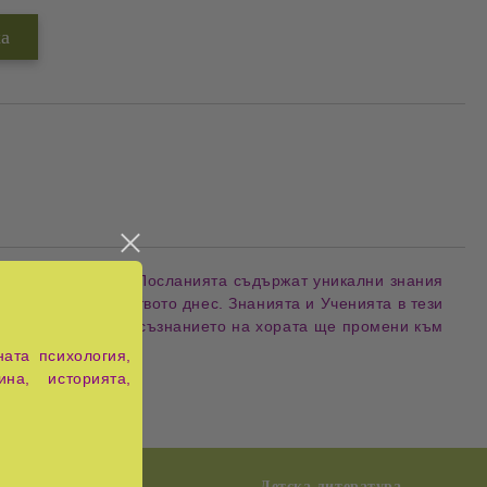
да 20 юли 2007 г. Посланията съдържат уникални знания
се намира човечеството днес. Знанията и Ученията в тези
 разширяването на съзнанието на хората ще промени към
ата психология,
ина, историята,
възпитание
Детска литература