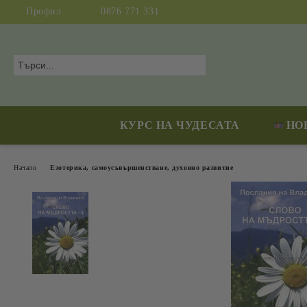
Профил
0876 771 331
КУРС НА ЧУДЕСАТА
НО
Начало
Езотерика, самоусъвършенстване, духовно развитие