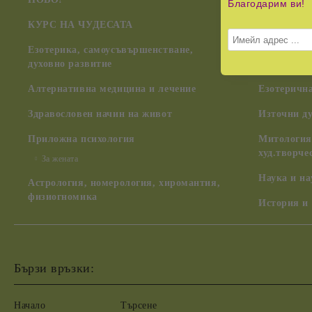
Благодарим ви!
КУРС НА ЧУДЕСАТА
Учението 
Дуно)
Езотерика, самоусъвършенстване,
духовно развитие
Духовни ш
Алтернативна медицина и лечение
Езотерична
Здравословен начин на живот
Източни д
Приложна психология
Митология,
худ.творче
За жената
Наука и н
Астрология, номерология, хиромантия,
физиогномика
История и
Бързи връзки:
Начало
Търсене