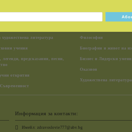
на Учителя Петър Дънов (Беинса
Тайни и загадки
Шаманизъм, индиански у
коли и учения
цивилизации, ченълинг,
 художествена литература
Философия
уховни учения
Биографии и живот на из
 легенди, предсказания, песни,
Бизнес и Лидерски умени
ство
Оказион
аучни открития
Художествена литература
 Съвременност
Информация за контакти:
Имейл:
zdravoslovie777@abv.bg