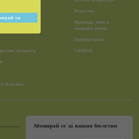
Изкуство
чения, древни
Природа, хоби и
 НЛО
свободно време
Препоръчано!
вестни личности
CD/DVD
я
 и Класика
Абонирай се за нашия бюлетин