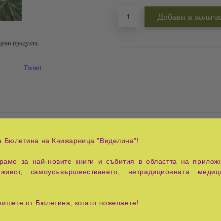
цени продукта
Tweet
есените Владици чрез Посланика Татяна Микушина, през перио
ята, за особеностите на новия етап на развитие, пред който 
а Бюлетина на Книжарница "Виделина"!
, който се заеме сериозно с тяхното изучаване. Издигането и
аме за най-новите книги и събития в областта на приложн
живот, самоусъвършенстването, нетрадиционната медиц
пишете от Бюлетина, когато пожелаете!
я
Педагогика, семейство, 