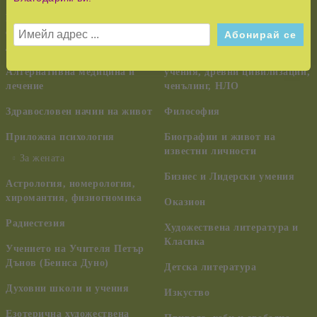
възпитание
Езотерика,
самоусъвършенстване,
Тайни и загадки
духовно развитие
Шаманизъм, индиански
Алтернативна медицина и
учения, древни цивилизации,
лечение
ченълинг, НЛО
Здравословен начин на живот
Философия
Приложна психология
Биографии и живот на
известни личности
За жената
Бизнес и Лидерски умения
Астрология, номерология,
хиромантия, физиогномика
Оказион
Радиестезия
Художествена литература и
Класика
Учението на Учителя Петър
Дънов (Беинса Дуно)
Детска литература
Духовни школи и учения
Изкуство
Езотерична художествена