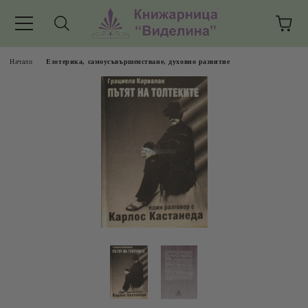
Начало
Езотерика, самоусъвършенстване, духовно развитие