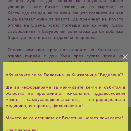
че дон Хуан и дон Хенаро са напуснали своите
ученици - ние бихме казали, че са умрели, но
Кастанеда твърди, че са живи, защото главната им цел
е да излязат живи от живота, да преминат на пръсти
отляво на Орела, който поглъща всичко живо. Само
съвършеният и безупречен войн може да се доближи
бързо до него и да се отдалечи невредим...
Отново оживяват пред нас героите на Кастанеда -
отново вървим с дон Хуан през сухите треви на
чапарала, отново се потапяме в тази неповторима
атмосфера на загадъчния свят на дон Хуан -
магьосникът-мъдрец, който може да ни отключи
Абонирайте се за Бюлетина на Книжарница "Виделина"!
вратите на другия свят, така желан, но недостижим...
Ще ви информираме за най-новите книги и събития в
областта на приложната психология, здравословния
живот, самоусъвършенстването, нетрадиционната
медицина, историята, философията!
НОВО!
История и Съвременност
Можете да се отпишете от Бюлетина, когато пожелаете!
КУРС НА ЧУДЕСАТА
Педагогика, семейство,
Благодарим ви!