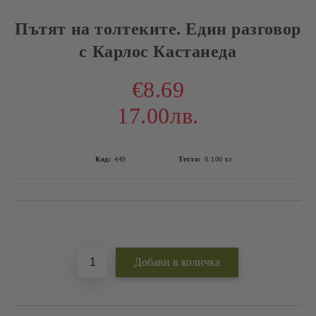
Пътят на толтеките. Един разговор
с Карлос Кастанеда
€8.69
17.00лв.
Код:
449
Тегло:
0.100
кг
Добави в желани