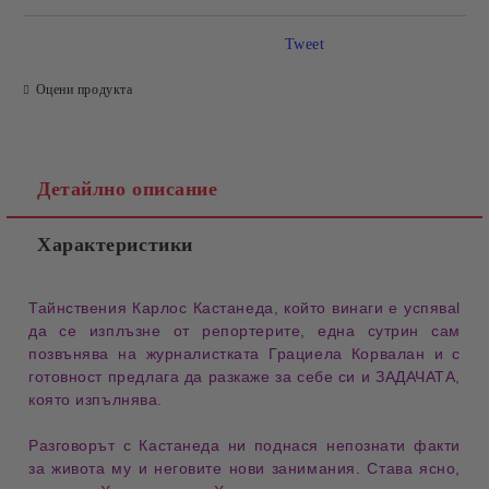
Tweet
Оцени продукта
Детайлно описание
Характеристики
Тайнствения Карлос Кастанеда, който винаги e успяваl
да се изплъзне от репортерите, една сутрин сам
позвънява на журналистката Грациела Корвалан и с
готовност предлага да разкаже за себе си и ЗАДАЧАТА,
която изпълнява.
Разговорът с Кастанеда ни поднася непознати факти
за живота му и неговите нови занимания. Става ясно,