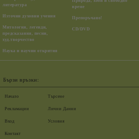
Природа, хоби и свободно
литература
време
Източни духовни учения
Препоръчано!
Митология, легенди,
CD/DVD
предсказания, песни,
худ.творчество
Наука и научни открития
Бързи връзки:
Начало
Търсене
Рекламации
Лични Данни
Вход
Условия
Контакт