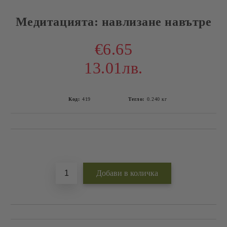
Медитацията: навлизане навътре
€6.65
13.01лв.
Код:
419
Тегло:
0.240
кг
Добави в желани