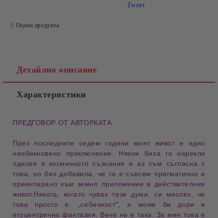
Tweet
Оцени продукта
Детайлно описание
Характеристики
ПРЕДГОВОР ОТ АВТОРКАТА
През последните седем години моят живот е едно
необикновено приключение. Някои биха го нарекли
одисея в космичното съзнание и аз съм съгласна с
това, но бих добавила, че то е съвсем прагматично и
ориентирано към земно приложение в действителния
живот.Някога, когато чувах тези думи, си мислех, че
това просто е: „себичност", а може би дори и
егоцентрична фантазия. Вече не е така. За мен това е