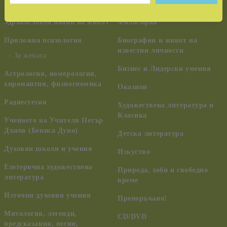
лечение
ченълинг, НЛО
Здравословен начин на живот
Философия
Приложна психология
Биографии и живот на
известни личности
За жената
Бизнес и Лидерски умения
Астрология, номерология,
хиромантия, физиогномика
Оказион
Радиестезия
Художествена литература и
Класика
Учението на Учителя Петър
Дънов (Беинса Дуно)
Детска литература
Духовни школи и учения
Изкуство
Езотерична художествена
Природа, хоби и свободно
литература
време
Източни духовни учения
Препоръчано!
Митология, легенди,
CD/DVD
предсказания, песни,