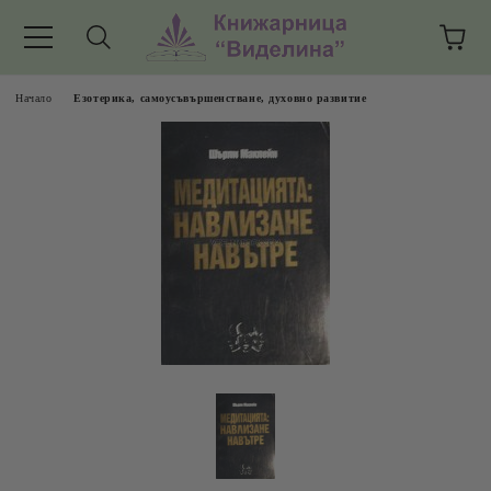
Начало
Езотерика, самоусъвършенстване, духовно развитие