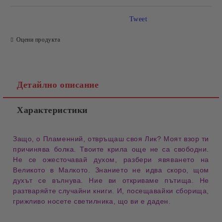
Tweet
Оцени продукта
Детайлно описание
Характеристики
Защо, о Пламенний, отвръщаш своя Лик? Моят взор ти
причинява болка. Твоите крила още не са свободни.
Не се ожесточавай духом, разбери явяването на
Великото в Малкото. Знанието не идва скоро, щом
духът се вълнува. Ние ви откриваме пътища. Не
разтваряйте случайни книги. И, посещавайки сборища,
грижли­во носете светилника, що ви е да­ден.