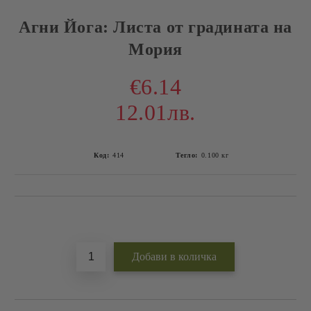
Агни Йога: Листа от градината на
Мория
€6.14
12.01лв.
Код:
414
Тегло:
0.100
кг
Добави в желани