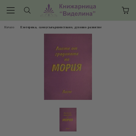
Начало
Езотерика, самоусъвършенстване, духовно развитие