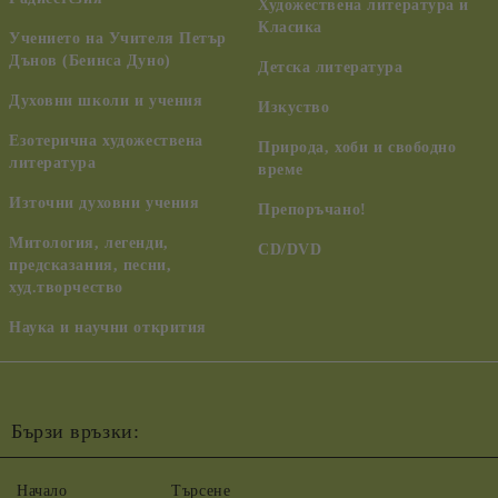
Художествена литература и
Класика
Учението на Учителя Петър
Дънов (Беинса Дуно)
Детска литература
Духовни школи и учения
Изкуство
Езотерична художествена
Природа, хоби и свободно
литература
време
Източни духовни учения
Препоръчано!
Митология, легенди,
CD/DVD
предсказания, песни,
худ.творчество
Наука и научни открития
Бързи връзки:
Начало
Търсене