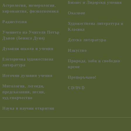
Бизнес и Лидерски умения
Астрология, номерология,
хиромантия, физиогномика
Оказион
Радиестезия
Художествена литература и
Класика
Учението на Учителя Петър
Дънов (Беинса Дуно)
Детска литература
Духовни школи и учения
Изкуство
Езотерична художествена
Природа, хоби и свободно
литература
време
Източни духовни учения
Препоръчано!
Митология, легенди,
CD/DVD
предсказания, песни,
худ.творчество
Наука и научни открития