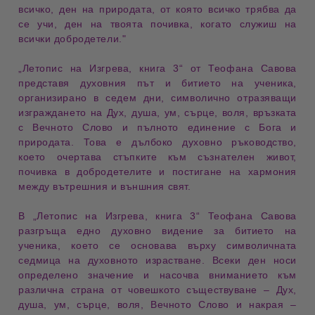
всичко,
ден на природата
, от която всичко трябва да
се учи,
ден на твоята почивка
, когато служиш на
всички
добродетели
."
„Летопис на Изгрева, книга 3“
от
Теофана Савова
представя духовния път и
битието на ученика
,
организирано в
седем дни
, символично отразяващи
изграждането на
Дух
,
душа
,
ум
,
сърце
,
воля
, връзката
с
Вечното Слово
и пълното единение с
Бога
и
природата
. Това е дълбоко духовно ръководство,
което очертава стъпките към
съзнателен живот
,
почивка в добродетелите
и постигане на хармония
между вътрешния и външния свят.
В
„Летопис на Изгрева, книга 3“
Теофана Савова
разгръща едно духовно видение за
битието на
ученика
, което се основава върху символичната
седмица на духовното израстване
. Всеки
ден
носи
определено значение и насочва вниманието към
различна страна от човешкото съществуване –
Дух
,
душа
,
ум
,
сърце
,
воля
,
Вечното Слово
и накрая –