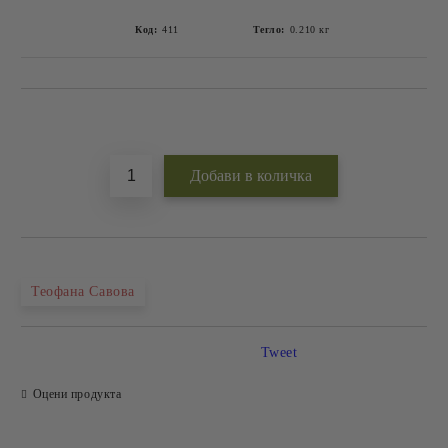
Код:
411
Тегло:
0.210
кг
Добави в желани
Теофана Савова
Tweet
Оцени продукта