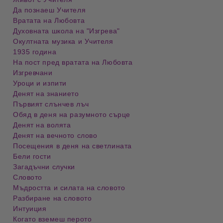
Да познаеш Учителя
Вратата на Любовта
Духовната школа на "Изгрева"
Окултната музика и Учителя
1935 година
На пост пред вратата на Любовта
Изгревчани
Уроци и изпити
Денят на знанието
Първият слънчев лъч
Обяд в деня на разумното сърце
Денят на волята
Денят на вечното слово
Посещения в деня на светлината
Бели гости
Загадъчни случки
Словото
Мъдростта и силата на словото
Разбиране на словото
Интуиция
Когато вземеш перото