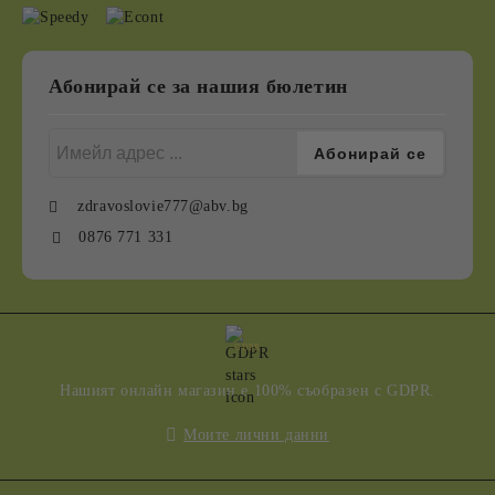
Абонирай се за нашия бюлетин
zdravoslovie777@abv.bg
0876 771 331
GDPR
Нашият онлайн магазин е 100% съобразен с GDPR.
Моите лични данни