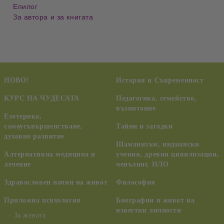
Епилог
За автора и за книгата
НОВО!
История и Съвременност
КУРС НА ЧУДЕСАТА
Педагогика, семейство,
възпитание
Езотерика,
самоусъвършенстване,
Тайни и загадки
духовно развитие
Шаманизъм, индиански
Алтернативна медицина и
учения, древни цивилизации,
лечение
ченълинг, НЛО
Здравословен начин на живот
Философия
Приложна психология
Биографии и живот на
известни личности
За жената