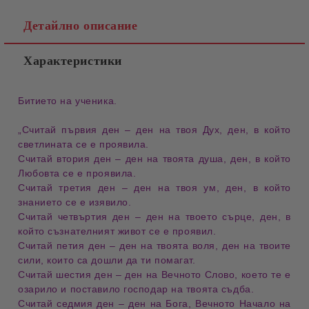
Детайлно описание
Характеристики
Битието на ученика.
„Считай
първия ден
–
ден на твоя Дух
, ден, в който
светлината
се е проявила.
Считай
втория ден
–
ден на твоята душа
, ден, в който
Любовта
се е проявила.
Считай
третия ден
–
ден на твоя ум
, ден, в който
знанието
се е изявило.
Считай
четвъртия ден
–
ден на твоето сърце
, ден, в
който
съзнателният живот
се е проявил.
Считай
петия ден
–
ден на твоята воля
, ден на твоите
сили
, които са дошли да ти помагат.
Считай
шестия ден
–
ден на Вечното Слово
, което те е
озарило и поставило
господар на твоята съдба
.
Считай
седмия ден
–
ден на Бога
,
Вечното Начало
на