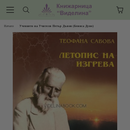
Начало
Учението на Учителя Петър Дънов (Беинса Дуно)