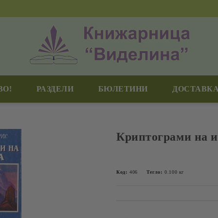
ВО!
РАЗДЕЛИ
БЮЛЕТИНИ
ДОСТАВКА
Криптограми на и
Код:
406
Тегло:
0.100
кг
Добави в желани