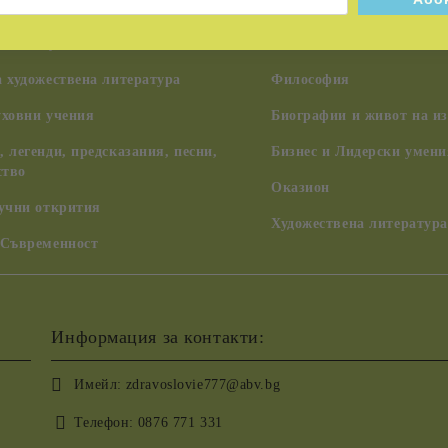
Шаманизъм, индиански у
коли и учения
цивилизации, ченълинг,
 художествена литература
Философия
уховни учения
Биографии и живот на из
 легенди, предсказания, песни,
Бизнес и Лидерски умени
ство
Оказион
аучни открития
Художествена литература
 Съвременност
Информация за контакти:
Имейл:
zdravoslovie777@abv.bg
Телефон:
0876 771 331