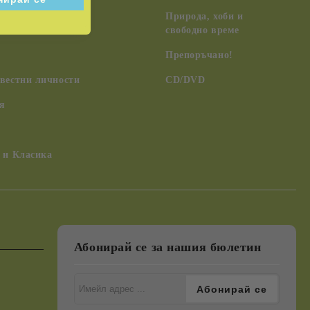
чения, древни
Природа, хоби и
 НЛО
свободно време
Препоръчано!
вестни личности
CD/DVD
я
 и Класика
Абонирай се за нашия бюлетин