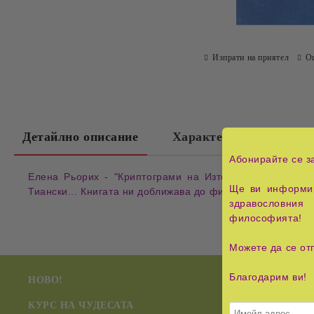
Изпрати на приятел
О
Детайлно описание
Характеристики
Абонирайте се з
Елена Рьорих - "Криптограми на Изтока" изд. "Лада" 
Ще ви информир
Тиански... Книгата ни доближава до философията на Изто
здравословния 
философията!
Можете да се от
Благодарим ви!
НОВО!
Радиестези
КУРС НА ЧУДЕСАТА
Учението 