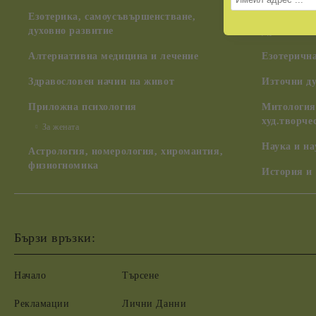
Дуно)
Езотерика, самоусъвършенстване,
духовно развитие
Духовни ш
Алтернативна медицина и лечение
Езотерична
Здравословен начин на живот
Източни д
Приложна психология
Митология,
худ.творче
За жената
Наука и н
Астрология, номерология, хиромантия,
физиогномика
История и
Бързи връзки:
Начало
Търсене
Рекламации
Лични Данни