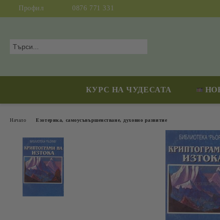
Профил
0876 771 331
КУРС НА ЧУДЕСАТА
НО
Начало
Езотерика, самоусъвършенстване, духовно развитие