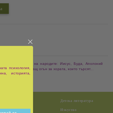
вота на Учителите на народите: Иисус, Буда, Аполоний
ата психология,
 е като пречистващ огън за хората, които търсят...
ина, историята,
възпитание
Детска литература
Изкуство