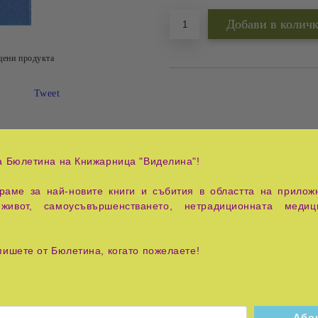
цени продукта
Tweet
а Бюлетина на Книжарница "Виделина"!
София, 1993г. Тази прекрасна книга съдържа притчи за жи
аме за най-новите книги и събития в областта на приложн
ка и до сложната философия на живота - вчера, днес, утре...Тя
живот, самоусъвършенстването, нетрадиционната медиц
пишете от Бюлетина, когато пожелаете!
я
Педагогика, семейство, 
на Учителя Петър Дънов (Беинса
Тайни и загадки