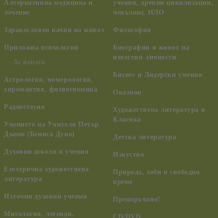
Алтернативна медицина и
учения, древни цивилизации,
лечение
ченълинг, НЛО
Здравословен начин на живот
Философия
Приложна психология
Биографии и живот на
известни личности
За жената
Бизнес и Лидерски умения
Астрология, номерология,
хиромантия, физиогномика
Оказион
Радиестезия
Художествена литература и
Класика
Учението на Учителя Петър
Дънов (Беинса Дуно)
Детска литература
Духовни школи и учения
Изкуство
Езотерична художествена
Природа, хоби и свободно
литература
време
Източни духовни учения
Препоръчано!
Митология, легенди,
CD/DVD