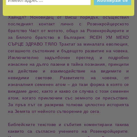
Кристиян Розенкройц е бил произведен в сан Eques
Lapidis Aurei, Рицар на Златния Камък. Кой е М.
Хайндл? Ясновидец от Висш порядък, осъществил
последният контакт лично с Розенкройцерското
братство Част от мотото, общо за Розенкройцерите и
за Бялото братство в България: ЯСЕН УМ МЕКО
СЪРЦЕ ЗДРАВО ТЯЛО Трактат за миналата еволюция,
сегашното състояние и бъдещото развитие на човека.
Изключително задълбочен преглед и подробно
изнасяне на дълго пазени в тайна познания, принципи
на действие и взаимодействие на видимите и
невидими светове. Развитието на човека, от
изначалния семенен атом – до тази форма в която се
виждаме днес, както и какво се случва с този семенен
атом, когато приключим със земното си присъствие.
За пръв път се разкрива толкова цялостно историята
на Земята от нейното сътворение до сега.
Библейските текстове и събития коментирани такива
каквито са съгласно учението на Розенкройцерите.