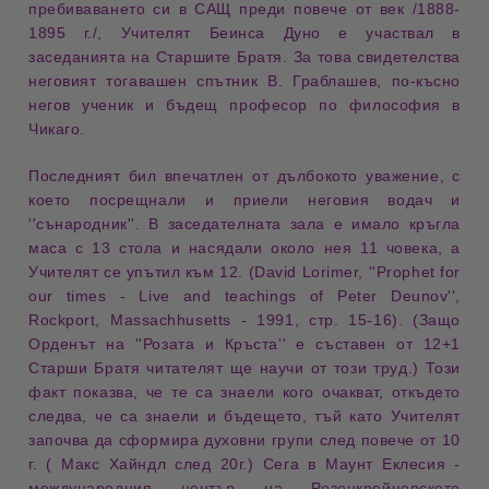
пребиваването си в САЩ преди повече от век /1888-
1895 г./, Учителят Беинса Дуно е участвал в
заседанията на Старшите Братя. За това свидетелства
неговият тогавашен спътник В. Граблашев, по-късно
негов ученик и бъдещ професор по философия в
Чикаго.
Последният бил впечатлен от дълбокото уважение, с
което посрещнали и приели неговия водач и
''сънародник''. В заседателната зала е имало кръгла
маса с 13 стола и насядали около нея 11 човека, а
Учителят се упътил към 12. (David Lorimer, ''Prophet for
our times - Live and teachings of Peter Deunov'',
Rockport, Massachhusetts - 1991, стр. 15-16). (Защо
Орденът на ''Розата и Кръста'' е съставен от 12+1
Старши Братя читателят ще научи от този труд.) Този
факт показва, че те са знаели кого очакват, откъдето
следва, че са знаели и бъдещето, тъй като Учителят
започва да сформира духовни групи след повече от 10
г. ( Макс Хайндл след 20г.) Сега в Маунт Еклесия -
международния център на Розенкройцерското