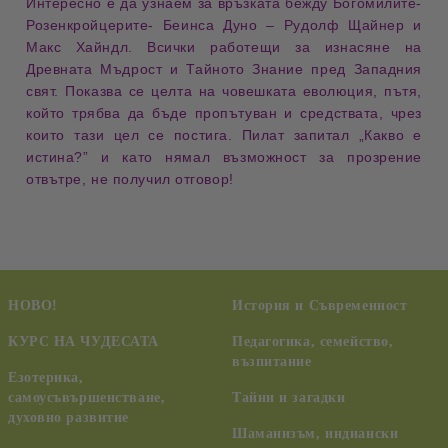
Интересно е да узнаем за връзката бежду Богомилите-
Розенкройцерите- Беинса Дуно – Рудолф Щайнер и
Макс Хайндл. Всички работещи за изнасяне на
Древната Мъдрост и Тайното Знание пред Западния
свят. Показва се целта на човешката еволюция, пътя,
който трябва да бъде пропътуван и средствата, чрез
които тази цел се постига. Пилат запитал „Какво е
истина?” и като нямал възможност за прозрение
отвътре, не получил отговор!
НОВО!
История и Съвременност
КУРС НА ЧУДЕСАТА
Педагогика, семейство,
възпитание
Езотерика,
самоусъвършенстване,
Тайни и загадки
духовно развитие
Шаманизъм, индиански