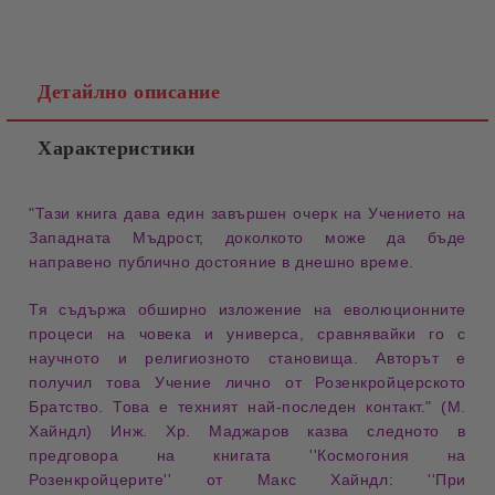
Детайлно описание
Характеристики
"Тази книга дава един завършен очерк на Учението на
Западната Мъдрост, доколкото може да бъде
направено публично достояние в днешно време.
Тя съдържа обширно изложение на еволюционните
процеси на човека и универса, сравнявайки го с
научното и религиозното становища. Авторът е
получил това Учение лично от Розенкройцерското
Братство. Това е техният най-последен контакт." (М.
Хайндл) Инж. Хр. Маджаров казва следното в
предговора на книгата ''Космогония на
Розенкройцерите'' от Макс Хайндл: ''При