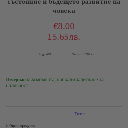
състояние и бъдещето развитие на
човека
€8.00
15.65лв.
Код:
403
Тегло:
0.200
кг
Изчерпан
към момента, направи запитване за
Добави в желани
наличност
Tweet
Оцени продукта