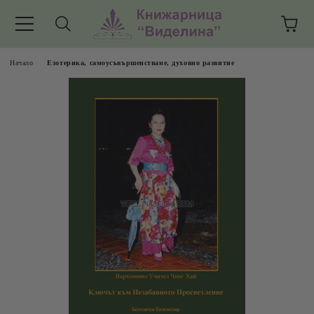
Начало
Езотерика, самоусъвършенстване, духовно развитие