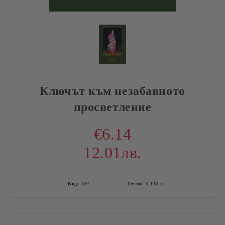
Ключът към незабавното
просветление
€6.14
12.01лв.
Код:
397
Тегло:
0.110
кг