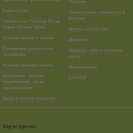
Оказион
Радиестезия
Художествена литература и
Класика
Учението на Учителя Петър
Дънов (Беинса Дуно)
Детска литература
Духовни школи и учения
Изкуство
Езотерична художествена
Природа, хоби и свободно
литература
време
Източни духовни учения
Препоръчано!
Митология, легенди,
CD/DVD
предсказания, песни,
худ.творчество
Наука и научни открития
Бързи връзки: