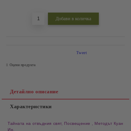
Добави в желани
Tweet
Оцени продукта
Детайлно описание
Характеристики
Тайната на отвъдния свят, Посвещение , Методът Куан
Ин.