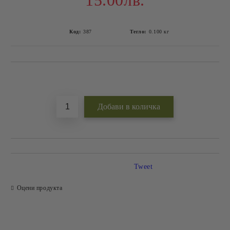
15.00лв.
Код:
387
Тегло:
0.100
кг
Добави в желани
Tweet
Оцени продукта