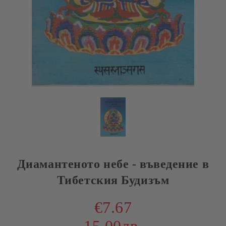
Диамантеното небе - въведение в
Тибетския Будизъм
€7.67