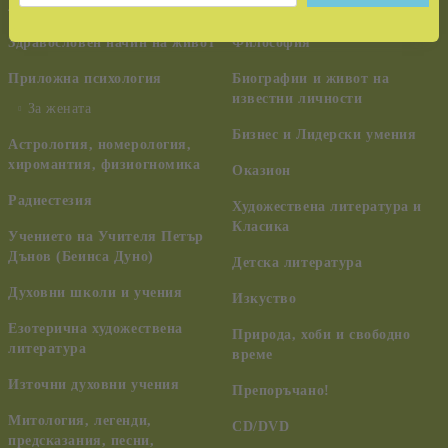
лечение
ченълинг, НЛО
Здравословен начин на живот
Философия
Приложна психология
Биографии и живот на
известни личности
За жената
Бизнес и Лидерски умения
Астрология, номерология,
хиромантия, физиогномика
Оказион
Радиестезия
Художествена литература и
Класика
Учението на Учителя Петър
Дънов (Беинса Дуно)
Детска литература
Духовни школи и учения
Изкуство
Езотерична художествена
Природа, хоби и свободно
литература
време
Източни духовни учения
Препоръчано!
Митология, легенди,
CD/DVD
предсказания, песни,