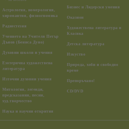
Бизнес и Лидерски умения
Астрология, номерология,
хиромантия, физиогномика
Оказион
Радиестезия
Художествена литература и
Класика
Учението на Учителя Петър
Дънов (Беинса Дуно)
Детска литература
Духовни школи и учения
Изкуство
Езотерична художествена
Природа, хоби и свободно
литература
време
Източни духовни учения
Препоръчано!
Митология, легенди,
CD/DVD
предсказания, песни,
худ.творчество
Наука и научни открития