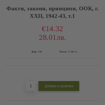
Факти, закони, принципи, ООК, г.
XXII, 1942-43, т.1
€14.32
28.01лв.
Код:
346
Тегло:
0.300
кг
Добави в желани