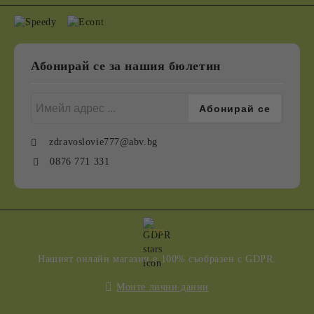
Абонирай се за нашия бюлетин
zdravoslovie777@abv.bg
0876 771 331
GDPR
Нашият онлайн магазин е 100% съобразен с GDPR.
Моите лични данни