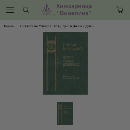
Начало
Учението на Учителя Петър Дънов (Беинса Дуно)