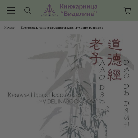
Начало
Езотерика, самоусъвършенстване, духовно развитие