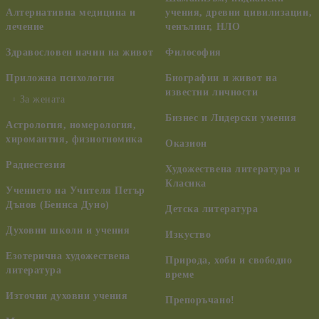
Алтернативна медицина и
учения, древни цивилизации,
лечение
ченълинг, НЛО
Здравословен начин на живот
Философия
Приложна психология
Биографии и живот на
известни личности
За жената
Бизнес и Лидерски умения
Астрология, номерология,
хиромантия, физиогномика
Оказион
Радиестезия
Художествена литература и
Класика
Учението на Учителя Петър
Дънов (Беинса Дуно)
Детска литература
Духовни школи и учения
Изкуство
Езотерична художествена
Природа, хоби и свободно
литература
време
Източни духовни учения
Препоръчано!