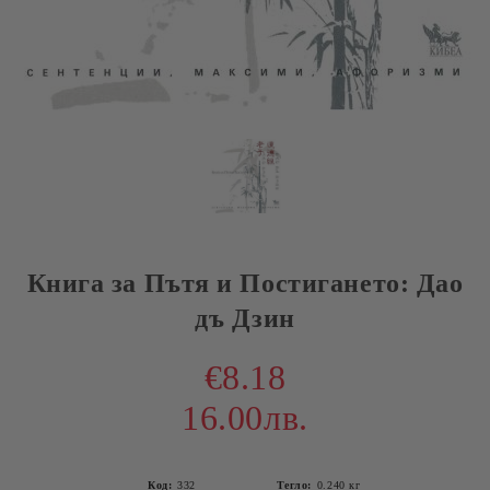
Книга за Пътя и Постигането: Дао
дъ Дзин
€8.18
16.00лв.
Код:
332
Тегло:
0.240
кг