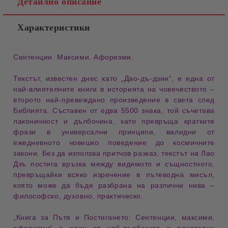
Детайлно описание
Характеристики
Сентенции. Максими. Афоризми.
Текстът, известен днес като
„Дао-дъ-дзин“
, е една от
най-влиятелните книги в историята на човечеството –
второто най-превеждано произведение в света след
Библията
. Съставен от едва
5500 знака
, той съчетава
лаконичност и дълбочина
, като превръща кратките
фрази в
универсални принципи
, валидни от
ежедневното човешко поведение до космичните
закони
. Без да използва притчов разказ, текстът на Лао
Дзъ постига
връзка между видимото и същностното
,
превръщайки всяко изречение в
пътеводна мисъл
,
която може да бъде разбрана на различни нива –
философско, духовно, практическо
.
„Книга за Пътя и Постигането: Сентенции, максими,