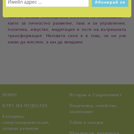
Със своята
поетична простота
и
парадоксална логика
,
текстът остава
неизчерпаем източник на осъзнаване
–
както за личностно развитие, така и за
управление
,
политика
,
изкуство
,
медитация
и
пътя на вътрешната
трансформация
. Неговата сила е в това, че не учи
какво да мислим, а как да виждаме.
НОВО!
История и Съвременност
КУРС НА ЧУДЕСАТА
Педагогика, семейство,
възпитание
Езотерика,
самоусъвършенстване,
Тайни и загадки
духовно развитие
Шаманизъм, индиански