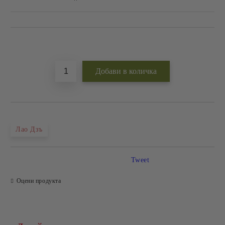
Добави в желани
Лао Дзъ
Tweet
Оцени продукта