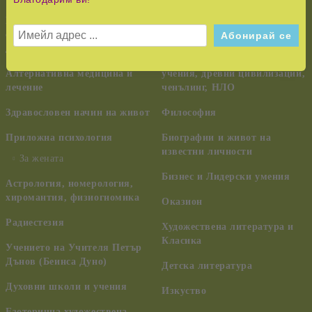
възпитание
Езотерика,
самоусъвършенстване,
Тайни и загадки
духовно развитие
Шаманизъм, индиански
Алтернативна медицина и
учения, древни цивилизации,
лечение
ченълинг, НЛО
Здравословен начин на живот
Философия
Приложна психология
Биографии и живот на
известни личности
За жената
Бизнес и Лидерски умения
Астрология, номерология,
хиромантия, физиогномика
Оказион
Радиестезия
Художествена литература и
Класика
Учението на Учителя Петър
Дънов (Беинса Дуно)
Детска литература
Духовни школи и учения
Изкуство
Езотерична художествена