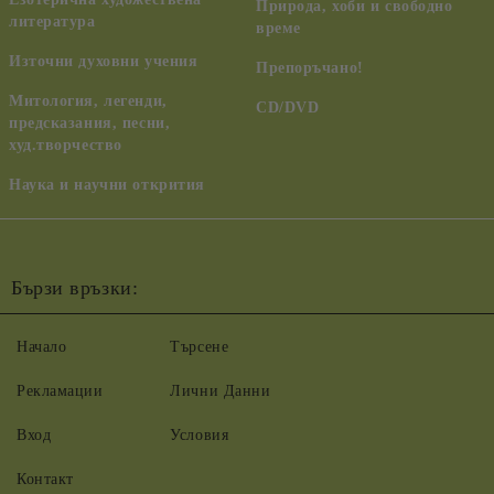
Природа, хоби и свободно
литература
време
Източни духовни учения
Препоръчано!
Митология, легенди,
CD/DVD
предсказания, песни,
худ.творчество
Наука и научни открития
Бързи връзки:
Начало
Търсене
Рекламации
Лични Данни
Вход
Условия
Контакт