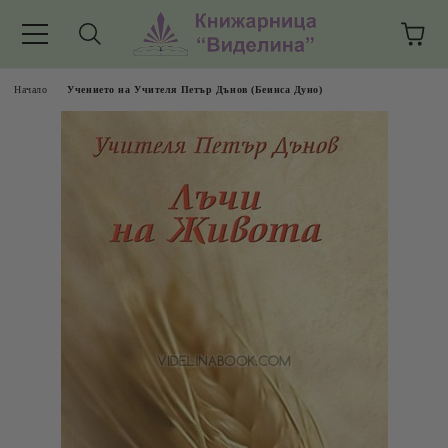
Начало
Учението на Учителя Петър Дънов (Беинса Дуно)