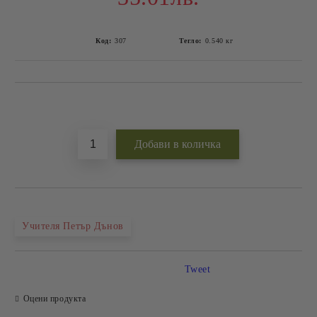
Код:
307
Тегло:
0.540
кг
Добави в желани
Учителя Петър Дънов
Tweet
Оцени продукта