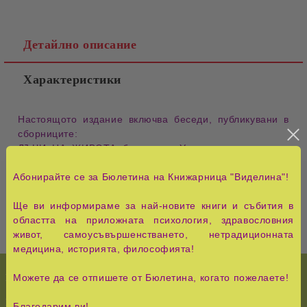
Детайлно описание
Характеристики
Настоящото издание включва беседи, публикувани в
сборниците:
ЛЪЧИ НА ЖИВОТА беседи от Учителя, държани на
Седемте рилски езера през лятото на 1937 г.
Абонирайте се за Бюлетина на Книжарница "Виделина"!
ДВИГАТЕЛИ В ЖИВОТА беседи от Учителя, държани
на Седемте рилски езера през лятото на 1938 г.
Ще ви информираме за най-новите книги и събития в
областта на приложната психология, здравословния
живот, самоусъвършенстването, нетрадиционната
медицина, историята, философията!
Можете да се отпишете от Бюлетина, когато пожелаете!
НОВО!
История и Съвременност
КУРС НА ЧУДЕСАТА
Педагогика, семейство,
Благодарим ви!