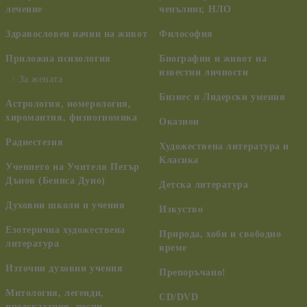
лечение
ченълинг, НЛО
Здравословен начин на живот
Философия
Приложна психология
Биографии и живот на
известни личности
За жената
Бизнес и Лидерски умения
Астрология, номерология,
хиромантия, физиогномика
Оказион
Радиестезия
Художествена литература и
Класика
Учението на Учителя Петър
Дънов (Беинса Дуно)
Детска литература
Духовни школи и учения
Изкуство
Езотерична художествена
Природа, хоби и свободно
литература
време
Източни духовни учения
Препоръчано!
Митология, легенди,
CD/DVD
предсказания, песни,