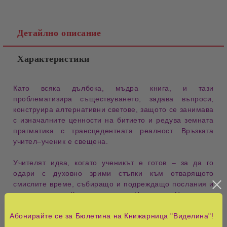
Детайлно описание
Характеристики
Като всяка дълбока, мъдра книга, и тази
проблематизира съществуването, задава въпроси,
конструира алтернативни светове, защото се занимава
с изначалните ценности на битието и редува земната
прагматика с трансцедентната реалност. Връзката
учител–ученик е свещена.
Учителят идва, когато ученикът е готов – за да го
одари с духовно зрими стъпки към отварящото
смислите време, събиращо и подреждащо послания и
откровения. Книгата на Невена Неделчева
„Абсолютният закон” е разказ в разказа за тази среща
Абонирайте се за Бюлетина на Книжарница "Виделина"!
и за един дълъг път във вътрешното пространство на
душата, който се превръща в просветлено