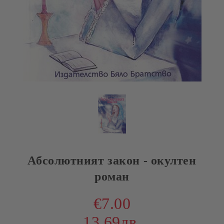
Абсолютният закон - окултен
роман
€7.00
13.69лв.