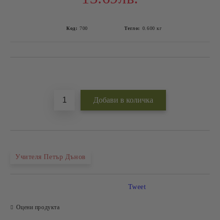
Код:
700
Тегло:
0.600
кг
Добави в желани
Учителя Петър Дънов
Tweet
Оцени продукта