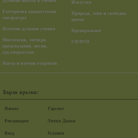
Духовни школи и учения
Изкуство
Езотерична художествена
Природа, хоби и свободно
литература
време
Източни духовни учения
Препоръчано!
Митология, легенди,
CD/DVD
предсказания, песни,
худ.творчество
Наука и научни открития
Бързи връзки:
Начало
Търсене
Рекламации
Лични Данни
Вход
Условия