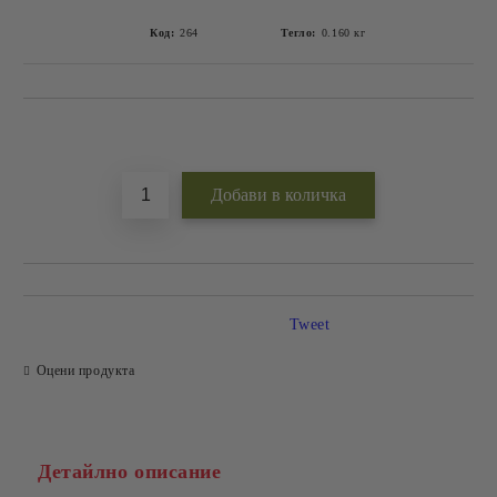
Код:
264
Тегло:
0.160
кг
Добави в желани
Tweet
Оцени продукта
Детайлно описание