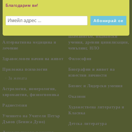
Благодарим ви!
КУРС НА ЧУДЕСАТА
Педагогика, семейство,
възпитание
Езотерика,
самоусъвършенстване,
Тайни и загадки
духовно развитие
Шаманизъм, индиански
Алтернативна медицина и
учения, древни цивилизации,
лечение
ченълинг, НЛО
Здравословен начин на живот
Философия
Приложна психология
Биографии и живот на
известни личности
За жената
Бизнес и Лидерски умения
Астрология, номерология,
хиромантия, физиогномика
Оказион
Радиестезия
Художествена литература и
Класика
Учението на Учителя Петър
Дънов (Беинса Дуно)
Детска литература