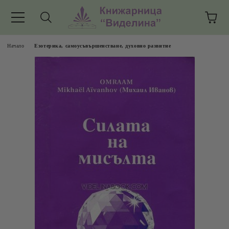
Начало
Езотерика, самоусъвършенстване, духовно развитие