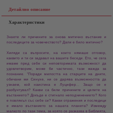
Детайлно описание
Характеристики
Знаете ли причините за онова 
митично въстание
 и 
последиците за 
човечеството
? Дали е било 
митично
?
Хиляди са 
въпросите
, на които нямаше 
отговор
, 
каквито и ти си задавал на вашите беседи. Ето, че сега 
имаме пред себе си 
неповторимата възможност
 да 
удовлетворим, може би частично, тази 
жажда за 
познание
. "Поради милостта на 
старците на дните
, 
обичани ми Синухе, ни се дарява възможността да 
узнаем, кой наистина е 
Луцифер
... Защо се е 
разбунтувал
? Какви са били причините и целите на 
въстанието
? Докъде е стигнало 
неподчинението
? Кого 
е повлякъл със себе си? Какви отражения и 
последици
е имало въстанието за нашата 
планета
? Измежду 
малкото по тази тема, за която се разказва в 
Библията
, 