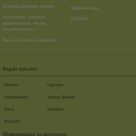
Източни духовни учения
Препоръчано!
Митология, легенди,
CD/DVD
предсказания, песни,
худ.творчество
Наука и научни открития
Бързи връзки:
Начало
Търсене
Рекламации
Лични Данни
Вход
Условия
Контакт
Информация за контакти: