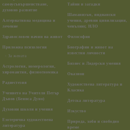
самоусъвършенстване,
Тайни и загадки
духовно развитие
Шаманизъм, индиански
Алтернативна медицина и
учения, древни цивилизации,
лечение
ченълинг, НЛО
Здравословен начин на живот
Философия
Приложна психология
Биографии и живот на
известни личности
За жената
Бизнес и Лидерски умения
Астрология, номерология,
хиромантия, физиогномика
Оказион
Радиестезия
Художествена литература и
Класика
Учението на Учителя Петър
Дънов (Беинса Дуно)
Детска литература
Духовни школи и учения
Изкуство
Езотерична художествена
Природа, хоби и свободно
литература
време