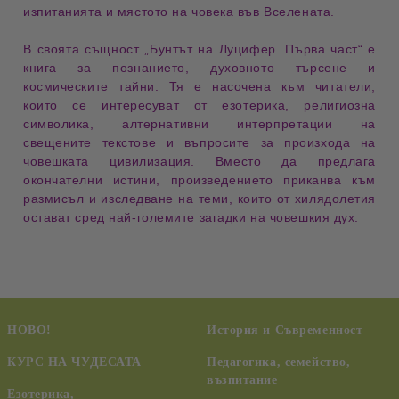
изпитанията и мястото на човека във Вселената.
В своята същност
„Бунтът на Луцифер. Първа част“
е
книга за
познанието, духовното търсене и
космическите тайни
. Тя е насочена към читатели,
които се интересуват от езотерика, религиозна
символика, алтернативни интерпретации на
свещените текстове и въпросите за произхода на
човешката цивилизация. Вместо да предлага
окончателни истини, произведението приканва към
размисъл и изследване на теми, които от хилядолетия
остават сред най-големите загадки на човешкия дух.
НОВО!
История и Съвременност
КУРС НА ЧУДЕСАТА
Педагогика, семейство,
възпитание
Езотерика,