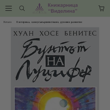
Начало
Езотерика, самоусъвършенстване, духовно развитие