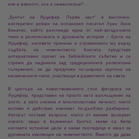
кое е вярното, кое е 
символизъм
?...
„Бунтът на Луцифер. Първа част“
е мистично-
езотеричен роман на испанския писател
Хуан Хосе
Бенитес
, който разглежда една от най-загадъчните
теми в религиозната и духовната история –
бунта на
Луцифер
, неговите причини и отражението му върху
съдбата на човечеството. Книгата представя
алтернативен прочит на библейските събития и се
стреми да надникне зад традиционните религиозни
тълкувания, за да предложи по-широка картина на
космическите сили, участващи в развитието на света.
В центъра на повествованието стои
фигурата на
Луцифер
, представен не просто като въплъщение на
злото, а като сложна и многопластова личност, чиито
мотиви и действия изискват по-дълбоко разбиране.
Авторът поставя въпроси, които от векове вълнуват
хората:
защо е възникнал бунтът
, какви са били
неговите истински цели и какви последици е имал за
духовната еволюция на човечеството. Вместо да дава