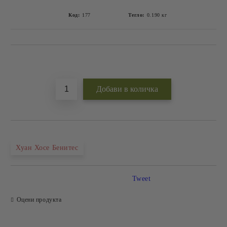
Код:
177
Тегло:
0.190
кг
Добави в желани
Хуан Хосе Бенитес
Tweet
Оцени продукта