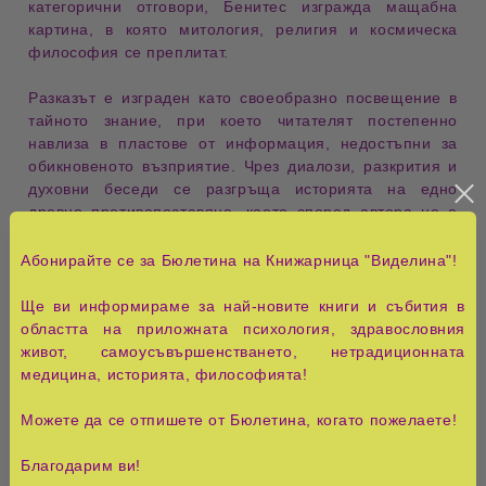
категорични отговори, Бенитес изгражда мащабна
картина, в която митология, религия и космическа
философия се преплитат.
Разказът е изграден като своеобразно
посвещение в
тайното знание
, при което читателят постепенно
навлиза в пластове от информация, недостъпни за
обикновеното възприятие. Чрез диалози, разкрития и
духовни беседи се разгръща историята на едно
древно противопоставяне, което според автора не е
ограничено само до небесните сфери, а продължава
да оказва влияние върху живота на хората и до днес.
Абонирайте се за Бюлетина на Книжарница "Виделина"!
Особено внимание е отделено на
скритите духовни
закони
, управляващи Вселената, както и на ролята на
Ще ви информираме за най-новите книги и събития в
свободната воля в развитието на разумните същества.
областта на приложната психология, здравословния
живот, самоусъвършенстването, нетрадиционната
Една от основните теми в книгата е
границата между
медицина, историята, философията!
мит и реалност
. Авторът подлага на преосмисляне
традиционните представи за доброто и злото, като
Можете да се отпишете от Бюлетина, когато пожелаете!
насочва вниманието към идеята, че много от
известните религиозни разкази могат да съдържат
Благодарим ви!
както исторически факти, така и символични послания.