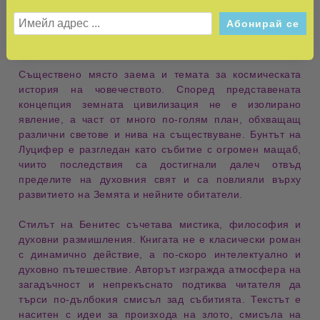
Така читателят е провокиран да се замисли върху
произхода на религиозните учения и върху начина, по
който поколенията са възприемали духовните истини.
Съществено място заема и темата за
космическата
история на човечеството
. Според представената
концепция земната цивилизация не е изолирано
явление, а част от много по-голям план, обхващащ
различни светове и нива на съществуване. Бунтът на
Луцифер е разгледан като събитие с огромен мащаб,
чиито последствия са достигнали далеч отвъд
пределите на духовния свят и са повлияли върху
развитието на Земята и нейните обитатели.
Стилът на Бенитес съчетава
мистика, философия и
духовни размишления
. Книгата не е класически роман
с динамично действие, а по-скоро интелектуално и
духовно пътешествие. Авторът изгражда атмосфера на
загадъчност и непрекъснато подтиква читателя да
търси по-дълбокия смисъл зад събитията. Текстът е
наситен с идеи за произхода на злото, смисъла на