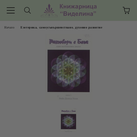
Начало
Езотерика, самоусъвършенстване, духовно развитие