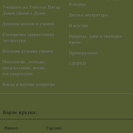
Класика
Учението на Учителя Петър
Дънов (Беинса Дуно)
Детска литература
Духовни школи и учения
Изкуство
Езотерична художествена
Природа, хоби и свободно
литература
време
Източни духовни учения
Препоръчано!
Митология, легенди,
CD/DVD
предсказания, песни,
худ.творчество
Наука и научни открития
Бързи връзки:
Начало
Търсене