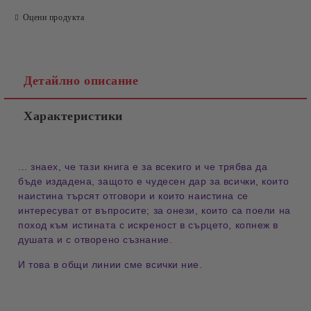
Оцени продукта
Детайлно описание
Характеристики
... знаех, че тази книга е за всекиго и че трябва да
бъде издадена, защото е чудесен дар за всички, които
наистина търсят отговори и които наистина се
интересуват от въпросите; за онези, които са поели на
поход към истината с искреност в сърцето, копнеж в
душата и с отворено съзнание.
И това в общи линии сме всички ние.