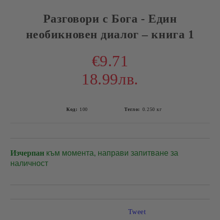
Разговори с Бога - Един
необикновен диалог – книга 1
€9.71
18.99лв.
Код:
100
Тегло:
0.250
кг
Изчерпан
към момента, направи запитване за
Добави в желани
наличност
Tweet