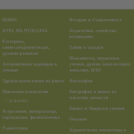
НОВО!
История и Съвременност
КУРС НА ЧУДЕСАТА
Педагогика, семейство,
възпитание
Езотерика,
самоусъвършенстване,
Тайни и загадки
духовно развитие
Шаманизъм, индиански
Алтернативна медицина и
учения, древни цивилизации,
лечение
ченълинг, НЛО
Здравословен начин на живот
Философия
Приложна психология
Биографии и живот на
известни личности
За жената
Бизнес и Лидерски умения
Астрология, номерология,
хиромантия, физиогномика
Оказион
Радиестезия
Художествена литература и