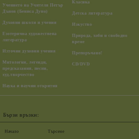
Класика
Учението на Учителя Петър
Дънов (Беинса Дуно)
Детска литература
Духовни школи и учения
Изкуство
Езотерична художествена
Природа, хоби и свободно
литература
време
Източни духовни учения
Препоръчано!
Митология, легенди,
CD/DVD
предсказания, песни,
худ.творчество
Наука и научни открития
Бързи връзки:
Начало
Търсене