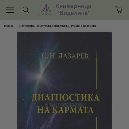
Начало
Езотерика, самоусъвършенстване, духовно развитие