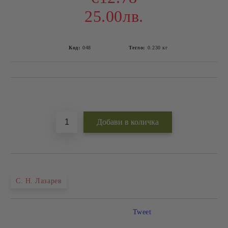
25.00лв.
Код:
048
Тегло:
0.230
кг
Добави в желани
С. Н. Лазарев
Tweet