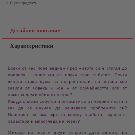
Оцени продукта
Детайлно описание
Характеристики
Всеки от нас поне веднъж през живота си е стигал до
въпроса –
защо ми се случи това събитие
. Почти
винаги става дума за
неприятности
, но тогава кое
зависи от
човека
и кое – от
случайността
или от
някакви други
обстоятелства
?
Как да
опазим себе си и близките си
от неприятности и
как да се научим да
решаваме проблемите си
?
Наистина ли има връзка между
съдбата
,
здравето
,
характера
и
мирогледа
на човек?
Отговор на тези и други въпроси дава авторът на