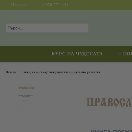
Профил
0876 771 331
КУРС НА ЧУДЕСАТА
НО
Начало
Езотерика, самоусъвършенстване, духовно развитие