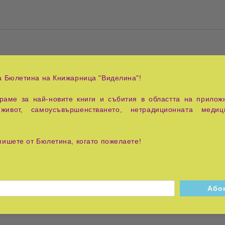
роците и последвалите ги други Писания. Заради знанието и 
 за себе си образовани. Като проявяват любознателност, те 
а Бюлетина на Книжарница "Виделина"!
аме за най-новите книги и събития в областта на приложн
на, Пророците и други отечески книги. След като добил доста
живот, самоусъвършенстването, нетрадиционната медиц
 ученолюбивите, усвоили тия неща, да могат все повече да на
що и да бъдете снизходителни, ако някъде би изглеждало, ч
пишете от Бюлетина, когато пожелаете!
еврейски няма съвсем същата сила, когато е преведено на
зличие при четенето им в първообраза.
 Евергет пристигнах в Египет и дълго време останах там. Н
е и трудолюбие, за да преведа споменатата по-горе книга. 
гата за онези преселници, които желаят да бъдат ученолюбиви 