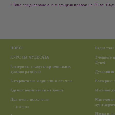
* Това предисловие е към гръцкия превод на 70-те. Съд
НОВО!
Радиестези
КУРС НА ЧУДЕСАТА
Учението 
Дуно)
Езотерика, самоусъвършенстване,
духовно развитие
Духовни ш
Алтернативна медицина и лечение
Езотерична
Здравословен начин на живот
Източни д
Приложна психология
Митология,
худ.творче
За жената
Наука и н