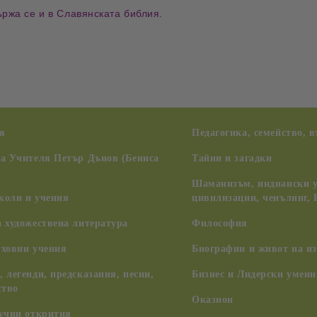
ържа се и в Славянската библия.
я
Педагогика, семейство, 
на Учителя Петър Дънов (Беинса
Тайни и загадки
Шаманизъм, индиански у
коли и учения
цивилизации, ченълинг,
 художествена литература
Философия
уховни учения
Биографии и живот на из
 легенди, предсказания, песни,
Бизнес и Лидерски умени
ство
Оказион
аучни открития