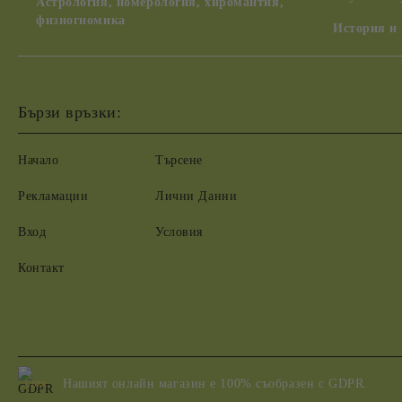
Астрология, номерология, хиромантия,
физиогномика
История и
Бързи връзки:
Начало
Търсене
Рекламации
Лични Данни
Вход
Условия
Контакт
Нашият онлайн магазин е 100% съобразен с GDPR.
GDPR