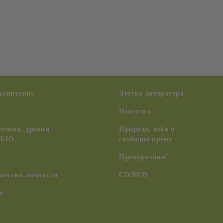
възпитание
Детска литература
Изкуство
чения, древни
Природа, хоби и
 НЛО
свободно време
Препоръчано!
вестни личности
CD/DVD
я