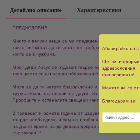
Детайлно описание
Характеристики
ПРЕДИСЛОВИЕ
Много и велики неща са ми предадени чрез Закона, Про
които ще могат да ги четат, не трябва да остават само
Абонирайте се з
които са в чужбина.
Ще ви информир
Моят дядо Иисус се отдавал твърде много в четене Зако
здравословния 
това, което се отнася до образованието и мъдростта, та
философията!
Моля ви да ги четете благосклонно и внимателно, а съ
Можете да се от
трудолюбиво съставени от други. Защото казаното на 
Пророците и останалите свещени книги имат немалко ра
Благодарим ви!
В тридесет и осмата година от царуването на Птоломей
твърде необходимо и сам да прибавя известно старани
на дълго време, за да доведа докрай издаването на кни
със закона. *