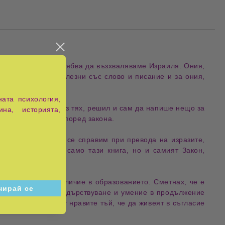
мъдростта в тях трябва да възхваляваме Израиля. Ония,
трябва да бъдат полезни със слово и писание и за ония,
ата психология,
тъчно опитност чрез тях, решил и сам да напише нещо за
ина, историята,
предват в живота според закона.
е не сме могли да се справим при превода на изразите,
 друг език. И не само тази книга, но и самият Закон,
америх голямо различие в образованието. Сметнах, че е
Приложих голямо бодърствуване и умение в продължение
и да си подготвят нравите тъй, че да живеят в съгласие