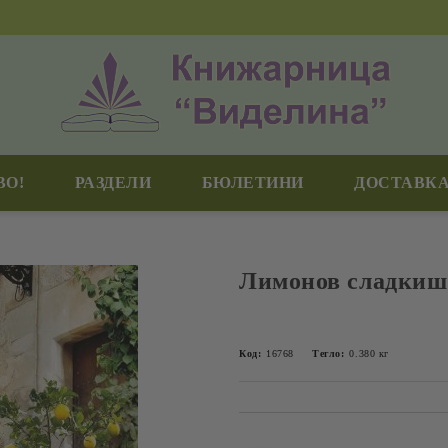
ВО!
РАЗДЕЛИ
БЮЛЕТИНИ
ДОСТАВКА
Лимонов сладкиш 
Код:
16768
Тегло:
0.380
кг
Добави в желани