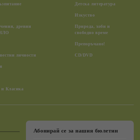
възпитание
Детска литература
Изкуство
чения, древни
Природа, хоби и
 НЛО
свободно време
Препоръчано!
вестни личности
CD/DVD
я
 и Класика
Абонирай се за нашия бюлетин