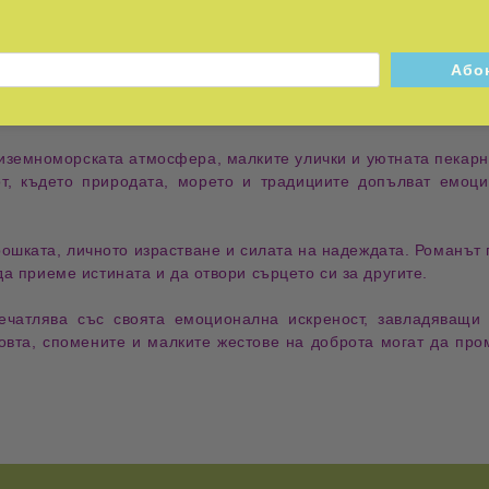
ия
,
домашните рецепти
,
ароматът на лимон
и
маковото сем
, а език, чрез който героите изразяват своите чувства, пр
 надежда.
иземноморската атмосфера
,
малките улички
и
уютната пекар
от, където природата, морето и традициите допълват емо
рошката
,
личното израстване
и
силата на надеждата
. Романът 
да приеме истината и да отвори сърцето си за другите.
ечатлява със своята
емоционална искреност
,
завладяващи
юбовта, спомените и малките жестове на доброта могат да пр