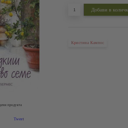
Кристина Кампос
цени продукта
Tweet