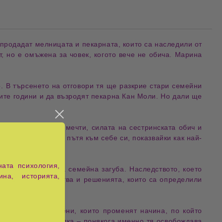
а продадат мелницата и 
пекарната
, които са наследили от 
т
, но е омъжена за човек, когото вече не 
обича
. Марина 
о
. В търсенето на отговори тя ще разкрие стари семейни 
ите 
години
 и да възродят пекарна 
Кан Моли
. Но дали ще 
и тайни
,
изгубени мечти
,
силата на сестринската обич
и
 вторите шансове и пътя към себе си, показвайки как най-
ата психология,
отново след тежка семейна загуба. Наследството, което
ина, историята,
неизказаните чувства
и решенията, които са определили
ите им души.
разкрития
и спомени, които променят начина, по който
а невинаги носи болка – понякога именно тя освобождава