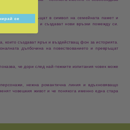
е
, които се превръщат в символ на семейната памет и
еодоляват самотата и създават нови връзки помежду си.
на
, които създават ярък и въздействащ фон за историята.
ционалната дълбочина на повествованието и превръщат
показва, че дори след най-тежките изпитания човек може
 персонажи
,
нежна романтична линия
и
вдъхновяващо
оменят човешкия живот и че понякога именно една стара