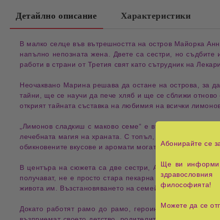
Детайлно описание
Характеристики
В малко 
селце
 във вътрешността на остров 
Майорка
 Ан
напълно непозната жена. Двете са 
сестри
, но съдбите 
работи в страни от 
Третия свят
 като сътрудник на 
Лекари
Неочаквано Марина решава да остане на 
острова
, за д
тайни
, ще се научи да пече 
хляб
 и ще се сближи отново
открият тайната съставка на любимия на всички 
лимоно
„Лимонов сладкиш с маково семе“
е въздействащ и ем
лечебната магия на храната
. С топъл, чувствен и изпъл
Абонирайте се з
обикновените вкусове и аромати могат да съхраняват н
Ще ви информир
В центъра на сюжета са
две сестри
,
Анна и Марина
, к
здравословния 
получават, не е просто стара пекарна на остров Майор
философията!
живота им. Възстановяването на семейния бизнес посте
Можете да се от
Докато работят рамо до рамо, героините постепенно 
възприемат своето детство, родителите си и една друга