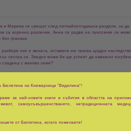
на и Марина се срещат след петнайсетгодишна 
раздяла
, за д
им са коренно 
различни
. Анна се радва на луксозния си 
живо
 без граници
.
а разбере коя е жената, оставила им такова щедро 
наследств
 със сестра си. Заедно може би ще успеят да наваксат изгубен
в сладкиш
 с 
маково семе
?
оционален роман от
Кристина Кампос
, който преплита
семейн
нен с човечност стил авторката разказва история за прошката,
а Бюлетина на Книжарница "Виделина"!
ай-дълбоките спомени.
аме за най-новите книги и събития в областта на приложн
оито след години на отчуждение са принудени да се съберат 
живот, самоусъвършенстването, нетрадиционната медиц
ка, а възможност да се изправят срещу
болезненото минало
,
пенно се превръща в процес на възстановяване и на собствен
пишете от Бюлетина, когато пожелаете!
разкриват
семейни тайни
,
дълго пазени истини
,
неочаквани 
. Всяка нова следа ги доближава до разбирането, че истинат