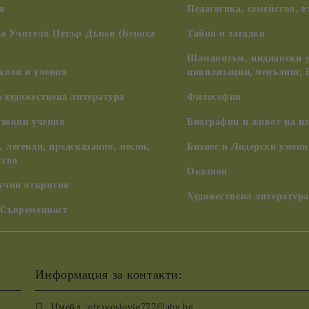
я
Педагогика, семейство, 
на Учителя Петър Дънов (Беинса
Тайни и загадки
Шаманизъм, индиански у
коли и учения
цивилизации, ченълинг,
 художествена литература
Философия
уховни учения
Биографии и живот на из
 легенди, предсказания, песни,
Бизнес и Лидерски умени
ство
Оказион
аучни открития
Художествена литература
 Съвременност
Информация за контакти:
Имейл:
zdravoslovie777@abv.bg