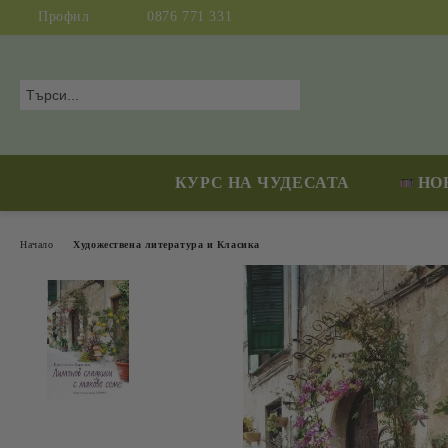
Профил
0876 771 331
КУРС НА ЧУДЕСАТА
НО
Начало
Художествена литература и Класика