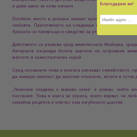
Благодарим ви!
и дава шанс за ново начало.
Особено място в романа заемат
кулинарните изкушен
любовта. Приготвянето на сладкиши не е просто занаят
Храната се превръща в средство за утеха, помирение и
Действието се развива сред
живописната Майорка
,
сред
Авторката изгражда богата картина на островния жив
мястото в самостоятелен герой.
Сред основните теми в книгата изпъкват
семейството
,
п
да намери смелост да започне отначало, когато е готов 
„Лимонов сладкиш с маково семе“
е роман, който вп
послание
. Това е книга за хората, които вярват, че л
семейна рецепта е ключът към изгубеното щастие.