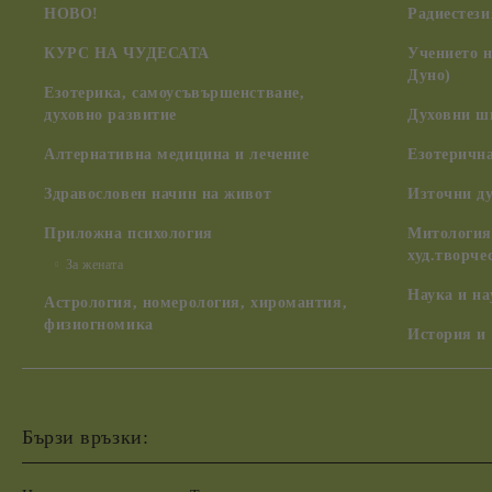
НОВО!
Радиестези
КУРС НА ЧУДЕСАТА
Учението 
Дуно)
Езотерика, самоусъвършенстване,
духовно развитие
Духовни ш
Алтернативна медицина и лечение
Езотерична
Здравословен начин на живот
Източни д
Приложна психология
Митология,
худ.творче
За жената
Наука и н
Астрология, номерология, хиромантия,
физиогномика
История и
Бързи връзки: