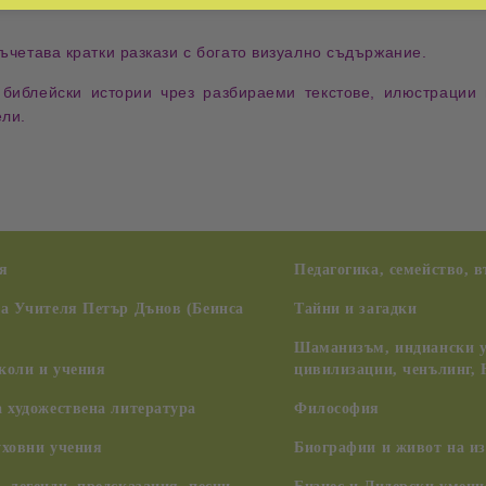
съчетава кратки разкази с богато визуално съдържание.
 библейски истории чрез
разбираеми текстове
,
илюстрации
ели.
я
Педагогика, семейство, 
на Учителя Петър Дънов (Беинса
Тайни и загадки
Шаманизъм, индиански у
коли и учения
цивилизации, ченълинг,
 художествена литература
Философия
уховни учения
Биографии и живот на из