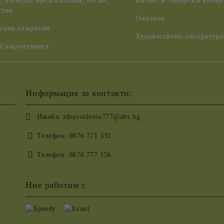
 легенди, предсказания, песни,
Бизнес и Лидерски умени
ство
Оказион
аучни открития
Художествена литература
 Съвременност
Информация за контакти:
Имейл:
zdravoslovie777@abv.bg
Телефон:
0876 771 331
Телефон:
0876 777 156
Ние работим с