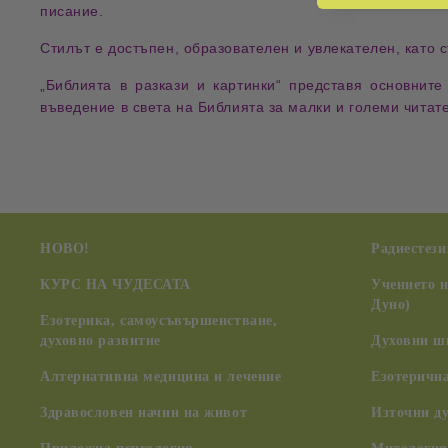
писание.
Стилът е
достъпен
,
образователен
и
увлекателен
, като 
„Библията в разкази и картинки“
представя основните
въведение в света на Библията за малки и големи читат
НОВО!
Радиестези
КУРС НА ЧУДЕСАТА
Учението 
Дуно)
Езотерика, самоусъвършенстване,
духовно развитие
Духовни ш
Алтернативна медицина и лечение
Езотерична
Здравословен начин на живот
Източни д