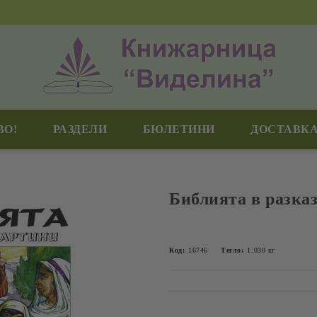
ВО!
РАЗДЕЛИ
БЮЛЕТИНИ
ДОСТАВКА
Библията в разка
Код:
16746
Тегло:
1.030
кг
Добави в желани