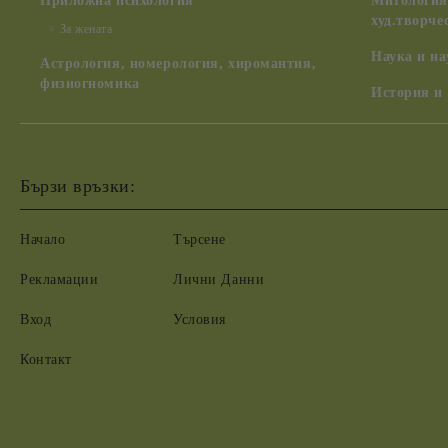
Приложна психология
Митология,
худ.творче
За жената
Наука и н
Астрология, номерология, хиромантия,
физиогномика
История и
Бързи връзки:
Начало
Търсене
Рекламации
Лични Данни
Вход
Условия
Контакт