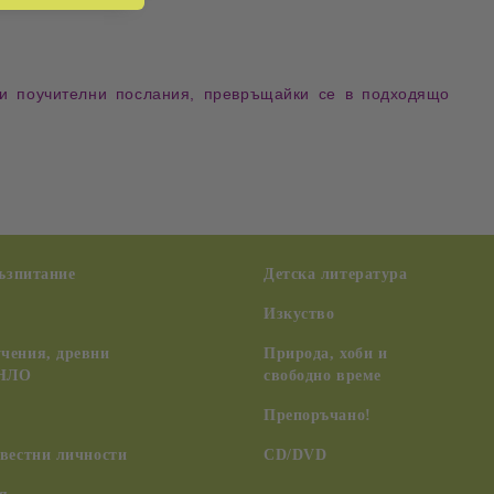
и
поучителни послания
, превръщайки се в подходящо
възпитание
Детска литература
Изкуство
чения, древни
Природа, хоби и
 НЛО
свободно време
Препоръчано!
вестни личности
CD/DVD