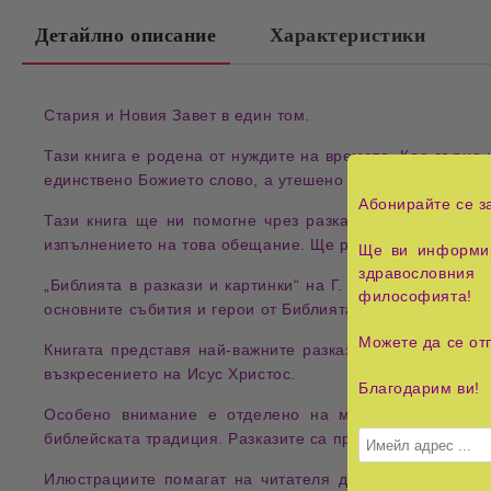
Детайлно описание
Характеристики
Стария и Новия Завет
в един том.
Тази книга е родена от нуждите на
времето
. Кое
сърце
н
единствено
Божието слово
, а утешено може да бъде сам
Абонирайте се з
Тази книга ще ни помогне чрез
разкази
и
картини
да р
изпълнението на това обещание. Ще разберем и колко 
Ще ви информир
здравословния 
„Библията в разкази и картинки“
на
Г. Ингверсен
е адапт
философията!
основните събития и герои от Библията по достъпен и и
Можете да се от
Книгата представя най-важните разкази от
Стария и Но
възкресението на Исус Христос.
Благодарим ви!
Особено внимание е отделено на
моралните послан
библейската традиция. Разказите са преработени на по-
Илюстрациите помагат на читателя да си представи б