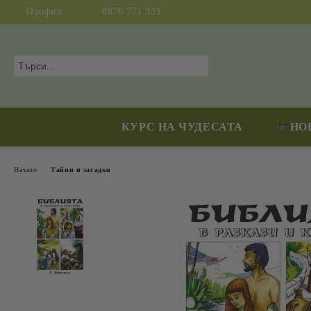
Профил
0876 771 331
КУРС НА ЧУДЕСАТА
НО
Начало
Тайни и загадки