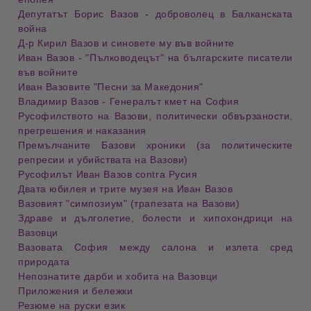
Депутатът Борис Вазов - доброволец в Балканската
война
Д-р Кирил Вазов и синовете му във войните
Иван Вазов - "Пълководецът" на българските писатели
във войните
Иван Вазовите "Песни за Македония"
Владимир Вазов - Генералът кмет на София
Русофилството на Вазови, политически обвързаности,
прегрешения и наказания
Премълчаните Базови хроники (за политическите
репресии и убийствата на Вазови)
Русофилът Иван Вазов contra Русия
Двата юбилея и трите музея на Иван Вазов
Вазовият "симпозиум" (трапезата на Вазови)
Здраве и дълголетие, болести и хипохондрици на
Вазовци
Вазовата София между салона и излета сред
природата
Непознатите дарби и хобита на Вазовци
Приложения и бележки
Резюме на руски език