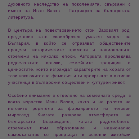
духовното наследство на поколенията, свързани с
името на
Иван Вазов
– Патриарха на българската
литература.
В центъра на повествованието стои
Вазовият род
,
представен като своеобразен
умален модел на
България
, в който се отразяват обществените
процеси, историческите промени и националните
стремежи на няколко епохи. Авторката проследява
родословните връзки, семейните традиции и
ценностите, които изграждат характерите на хората от
тази изключителна фамилия и ги превръщат в активни
участници в българския обществен и културен живот.
Особено внимание е отделено на
семейната среда
, в
която израства Иван Вазов, както и на ролята на
неговите родители за формирането на неговия
мироглед. Книгата разкрива атмосферата на
българското Възраждане
, когато родолюбието,
стремежът към образование и национално
самосъзнание се превръщат в основни житейски