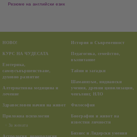
Резюме на английски език
НОВО!
История и Съвременност
КУРС НА ЧУДЕСАТА
Педагогика, семейство,
възпитание
Езотерика,
самоусъвършенстване,
Тайни и загадки
духовно развитие
Шаманизъм, индиански
Алтернативна медицина и
учения, древни цивилизации,
лечение
ченълинг, НЛО
Здравословен начин на живот
Философия
Приложна психология
Биографии и живот на
известни личности
За жената
Бизнес и Лидерски умения
Астрология, номерология,