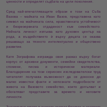
ценности и определят съдбата на цели поколения.
Сред най-впечатляващите образи е този на
Съба
Вазова
– майката на Иван Вазов, представена като
символ на
майчината сила
, нравствената устойчивост
и безрезервната отдаденост към семейството.
Нейната личност изпъква като духовен център на
рода, а въздействието ѝ върху децата се оказва
решаващо за тяхното интелектуално и обществено
развитие.
Катя Зографова изгражда своя разказ върху богат
корпус от
архивни документи
,
семейни свидетелства
,
спомени, писма и исторически материали.
Благодарение на този сериозен изследователски труд
читателят получава възможност да се докосне до
малко известни факти и непознати подробности от
живота на Вазовото семейство, които допълват и
обогатяват представите за времето и неговите
личности.
Значително място в книгата заемат братята и сестрите