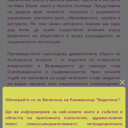
на Иван Вазов, както и техните потомци. Представени
са редица ярки личности, свързани с
държавното
управление
,
военното дело
, образованието, науката и
културата. По този начин авторката показва как един
род може да окаже съществено влияние върху
развитието на обществото и върху изграждането на
националните институции.
Произведението проследява драматичните обрати на
българската история – от годините на османското
владичество и Възраждането до периода след
Освобождението и съвременността. Чрез личните
съдби на членовете на рода читателят става свидетел
на важни процеси като
националното освобождение
,
изграждането на държавността
и формирането на
модерната българска култура.
Абонирайте се за Бюлетина на Книжарница "Виделина"!
С особена прецизност са разгледани духовните и
Ще ви информираме за най-новите книги и събития в
моралните ценности, които обединяват поколенията.
областта на приложната психология, здравословния
Темите за
родовата памет
,
наследството
, личната
живот, самоусъвършенстването, нетрадиционната
отговорност и служенето на обществото преминават