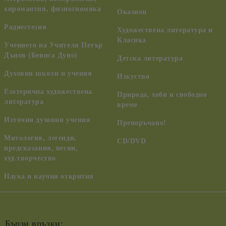
хиромантия, физиогномика
Оказион
Радиестезия
Художествена литература и
Класика
Учението на Учителя Петър
Дънов (Беинса Дуно)
Детска литература
Духовни школи и учения
Изкуство
Езотерична художествена
Природа, хоби и свободно
литература
време
Източни духовни учения
Препоръчано!
Митология, легенди,
CD/DVD
предсказания, песни,
худ.творчество
Наука и научни открития
Бързи връзки: