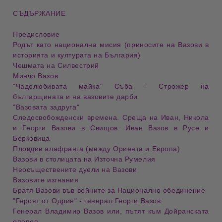
СЪДЪРЖАНИЕ
Предисловие
Родът като национална мисия (приносите на Вазови в
историята и културата на България)
Чешмата на Силвестрий
Минчо Вазов
"Чадолюбивата майка" Съба - Строжер на
българщината и на вазовите дарби
"Вазовата задруга"
Следосвобожденски времена. Среща на Иван, Никола
и Георги Вазови в Свищов. Иван Вазов в Русе и
Берковица
Пловдив алафранга (между Ориента и Европа)
Вазови в столицата на Източна Румелия
Неосъществените дуели на Вазови
Вазовите изгнания
Братя Вазови във войните за Национално обединение
"Героят от Одрин" - генерал Георги Вазов
Генерал Владимир Вазов или, пътят към Дойранската
епопея