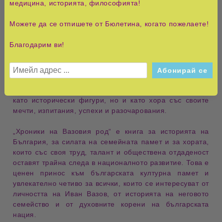
медицина, историята, философията!
през цялото повествование и придават на книгата
универсално значение, далеч надхвърлящо
Можете да се отпишете от Бюлетина, когато пожелаете!
конкретната семейна история.
Благодарим ви!
Стилът на Катя Зографова съчетава
историческа
достоверност
,
литературна увлекателност
и
емоционална дълбочина. Авторката умело преплита
документалните факти с жив разказ, благодарение на
което персонажите оживяват пред читателя не само
като исторически фигури, но и като хора със своите
мечти, изпитания, успехи и разочарования.
„Хроники на Вазовия род“
е книга за
историята на
България
, за силата на семейната памет и за хората,
които със своя труд, талант и обществена отдаденост
оставят трайна следа в националното развитие. Това е
ценен принос към българската културна памет и
увлекателно четиво за всички, които се интересуват от
личността на Иван Вазов, от историята на неговото
семейство и от духовните корени на българската
нация.