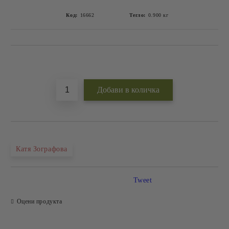
Код:
16662
Тегло:
0.900
кг
Добави в желани
Катя Зографова
Tweet
Оцени продукта