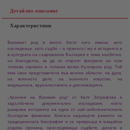
Детайлно описание
Характеристики
Вазовият род е много богат като 
имена
, като 
наследници
, като 
съдби
 – а приносът му в 
историята
 и 
в 
културата
 на съвременна България е тема необятна, 
но благодатна, за да се откроят фигурите на този 
толкова скромен и толкова велик 
български род
. Той 
има свои представители във всички области: на 
духа
, 
на 
военното дело
, на 
военното изкуство
, на 
медицината
, журналистиката и 
дипломацията
.
„Хроники на Вазовия род“
от
Катя Зографова
е
задълбочено
документално изследване
, което
разкрива историята на една от най-забележителните
български фамилии. Книгата надхвърля рамките на
традиционната биография и се превръща в мащабна
родова хроника
, проследяваща съдбите, делата и