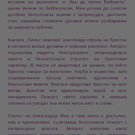
история на религиите
, и
„Как да четем Библията“
,
ценен
речник по библиология
. Мен успява да съчетае
дълбоко
богословско знание
с
непринуден, достъпен
стил
, правейки сложните духовни истини разбираеми
за широката публика.
Книгата
„Синът човешки“
разглежда образа на
Христос
в неговата
висша духовна и човешка реалност
. Авторът
подчертава
ведрото благоразумие
,
непринудената
лекота
и
безпатосната строгост
на Христовия
характер. В текста се акцентира на начина, по който
Христос говори за
изпитания, борба и мъжество
, като
същевременно пръска
светлина
, вдъхновява и
благославя живота
. Книгата представя Христос не като
митар, фанатик или идеализиран герой
, а като
ненадмината Личност
, чиято харизма и човешка
топлина се усещат във всеки негов жест и слово.
Стилът на
Александър Мен
в тази книга е
достъпен,
жив и проникновен
, съчетаващ
богословска точност
с
литературна красота
. Авторът използва както
непринудени ежедневни сцени
, така и
величави