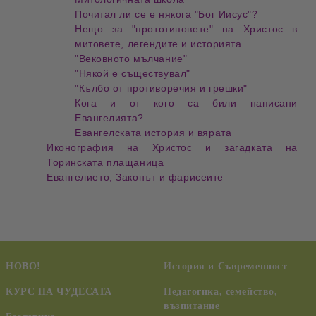
Почитал ли се е някога "Бог Иисус"?
Нещо за "прототиповете" на Христос в
митовете, легендите и историята
"Вековното мълчание"
"Някой е съществувал"
"Кълбо от противоречия и грешки"
Кога и от кого са били написани
Евангелията?
Евангелската история и вярата
Иконография на Христос и загадката на
Торинската плащаница
Евангелието, Законът и фарисеите
НОВО!
История и Съвременност
КУРС НА ЧУДЕСАТА
Педагогика, семейство,
възпитание