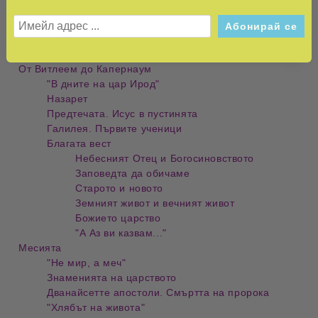
вдъхновяващ за съвременния читател.
СЪДЪРЖАНИЕ
От Витлеем до Капернаум
"В дните на цар Ирод"
Назарет
Предтечата. Исус в пустинята
Галилея. Първите ученици
Благата вест
Небесният Отец и Богосиновството
Заповедта да обичаме
Старото и новото
Земният живот и вечният живот
Божието царство
"А Аз ви казвам..."
Месията
"Не мир, а меч"
Знаменията на царството
Дванайсетте апостоли. Смъртта на пророка
"Хлябът на живота"