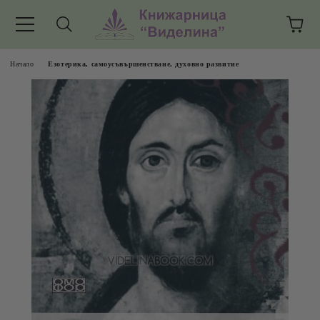
Начало
Езотерика, самоусъвършенстване, духовно развитие