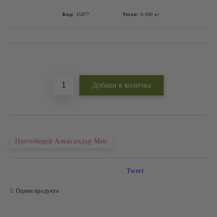
Код:
15877
Тегло:
0.480
кг
Добави в желани
Протойерей Александър Мен
Tweet
Оцени продукта