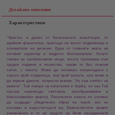
Детайлно описание
Характеристики
"
Христос
е далеч от
болезнената екзалтация
, от
крайния
фанатизъм
, присъщи на много
подвижници
и
основатели на религии
. Една от главните черти на
неговия характер е
ведрото благоразумие
. Когато
говори за
необикновени неща
, когато призовава към
трудни подвизи
и
мъжество
, прави го без
лъжлив
патос
, с
лекота
. Може да поговори
непринудено
с
хората край
кладенеца
, или край
масата
, ала може и
да изрече думите, потресли всички: "
Аз съм хлябът на
живота
". Той говори за
изпитания
и
борба
, но пак Той
пръска навсякъде
светлина
, преобразявайки и
благославяйки живота
. Писателите никога не успяват
да създадат
убедителен образ на герой
, ако не
изтъкват и
недостатъците му
. Евангелистите правят
изключение и то не защото са били
ненадминати