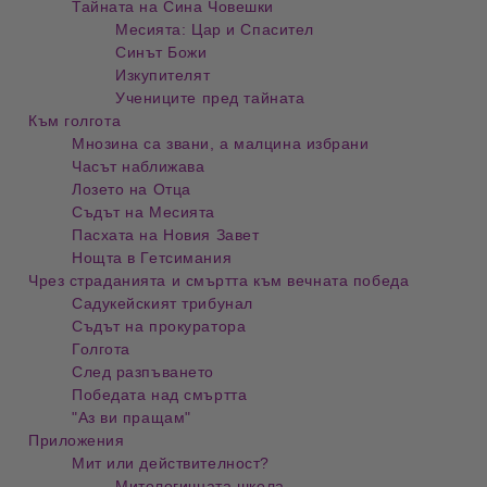
Тайната на Сина Човешки
Месията: Цар и Спасител
Синът Божи
Изкупителят
Учениците пред тайната
Към голгота
Мнозина са звани, а малцина избрани
Часът наближава
Лозето на Отца
Съдът на Месията
Пасхата на Новия Завет
Нощта в Гетсимания
Чрез страданията и смъртта към вечната победа
Садукейският трибунал
Съдът на прокуратора
Голгота
След разпъването
Победата над смъртта
"Аз ви пращам"
Приложения
Мит или действителност?
Митологичната школа