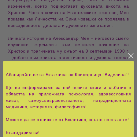
изречения
, които подчертават
духовната висота
на
Христос. Чрез анализа на
Евангелските текстове
, Мен
показва как
Личността на Сина човешки
се проявява в
повседневието, диалога и духовните изпитания
.
Личната история на
Александър Мен
– неговото
смело
служение
, стремежът към
истинско познание на
Христос
и трагичната му смърт на
9 септември 1990 г.
– добавя към книгата
автентичност и духовна тежест
.
Творбата представлява не само
богословско
изследване
, но и
дълбоко духовно вдъхновение
, което
Абонирайте се за Бюлетина на Книжарница "Виделина"!
кара читателя да преосмисли своя
вътрешен живот,
вяра и отношение към света
.
Ще ви информираме за най-новите книги и събития в
областта на приложната психология, здравословния
Книгата
„Синът човешки“
е ценна за всички, които
живот, самоусъвършенстването, нетрадиционната
търсят
дълбоко разбиране на Христовата личност
,
медицина, историята, философията!
духовно пробуждане
и
осъзнато следване на
християнските ценности
. Чрез внимателния анализ на
Можете да се отпишете от Бюлетина, когато пожелаете!
характера, делата и словата на Христос
, Мен
предлага
жив и убедителен портрет
на
Централната
Благодарим ви!
фигура на християнството
, който остава актуален и