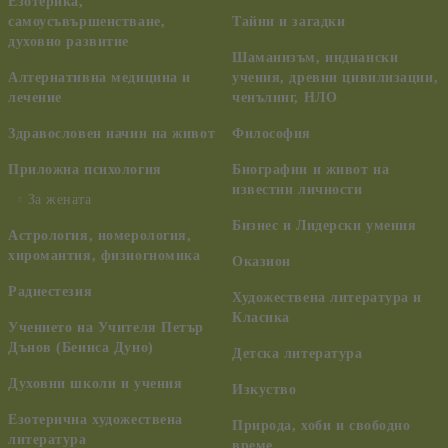
Езотерика,
самоусъвършенстване,
Тайни и загадки
духовно развитие
Шаманизъм, индиански
Алтернативна медицина и
учения, древни цивилизации,
лечение
ченълинг, НЛО
Здравословен начин на живот
Философия
Приложна психология
Биографии и живот на
известни личности
За жената
Бизнес и Лидерски умения
Астрология, номерология,
хиромантия, физиогномика
Оказион
Радиестезия
Художествена литература и
Класика
Учението на Учителя Петър
Дънов (Беинса Дуно)
Детска литература
Духовни школи и учения
Изкуство
Езотерична художествена
Природа, хоби и свободно
литература
време