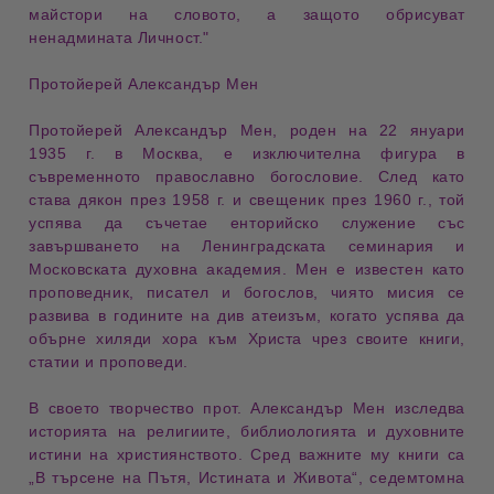
майстори на словото
, а защото обрисуват
ненадмината Личност
."
Протойерей
Александър Мен
Протойерей
Александър Мен
, роден на
22 януари
1935 г. в Москва
, е изключителна фигура в
съвременното православно богословие. След като
става
дякон през 1958 г.
и
свещеник през 1960 г.
, той
успява да съчетае
енторийско служение
със
завършването на
Ленинградската семинария
и
Московската духовна академия
. Мен е известен като
проповедник, писател и богослов
, чиято мисия се
развива в годините на
див атеизъм
, когато успява да
обърне хиляди хора към
Христа
чрез своите
книги,
статии и проповеди
.
В своето творчество прот. Александър Мен изследва
историята на религиите
,
библиологията
и духовните
истини на християнството
. Сред важните му книги са
„В търсене на Пътя, Истината и Живота“
,
седемтомна